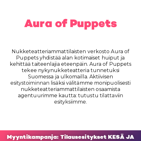
Aura of Puppets
Nukketeatteriammattilaisten verkosto Aura of
Puppets yhdistää alan kotimaiset huiput ja
kehittää taiteenlajia eteenpäin. Aura of Puppets
tekee nykynukketeatteria tunnetuksi
Suomessa ja ulkomailla. Aktiivisen
esitystoiminnan
lisäksi välitämme monipuolisesti
nukketeatteriammattilaisten osaamista
agentuurimme kautta: tutustu
tilattaviin
esityksiimme.
Myyntikampanja: Tilausesitykset KESÄ JA