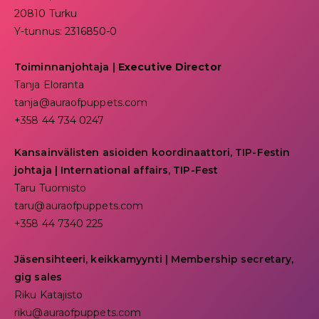
20810 Turku
Y-tunnus: 2316850-0
Toiminnanjohtaja
|
Executive Director
Tanja Eloranta
tanja@auraofpuppets.com
+358 44 734 0247
Kansainvälisten asioiden koordinaattori, TIP-Festin
johtaja | I
nternational affairs, TIP-Fest
Taru Tuomisto
taru@auraofpuppets.com
+358 44 7340 225
Jäsensihteeri, keikkamyynti | Membership secretary,
gig sales
Riku Katajisto
riku@auraofpuppets.com