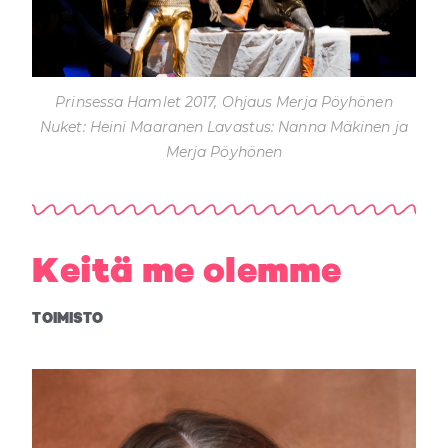
Prinsessa Hamlet 2017, Ohjaus Merja Pöyhönen
Nuket: Heini Maaranen Lavastus: Nanna Mäkinen ja
Merja Pöyhönen
Keitä me olemme
TOIMISTO