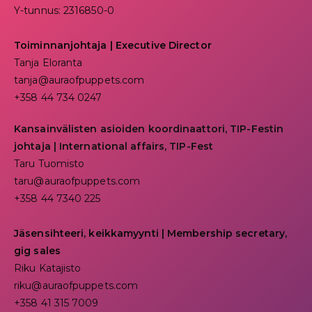
Y-tunnus: 2316850-0
Toiminnanjohtaja
|
Executive Director
Tanja Eloranta
tanja@auraofpuppets.com
+358 44 734 0247
Kansainvälisten asioiden koordinaattori, TIP-Festin
johtaja | I
nternational affairs, TIP-Fest
Taru Tuomisto
taru@auraofpuppets.com
+358 44 7340 225
Jäsensihteeri, keikkamyynti | Membership secretary,
gig sales
Riku Katajisto
riku@auraofpuppets.com
+358 41 315 7009