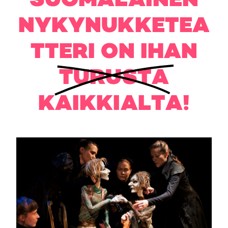
SUOMALAINEN
NYKYNUKKETEA
TTERI ON IHAN
TURUSTA
KAIKKIALTA!