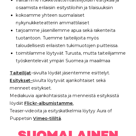
osaamista erilaisiin esitystiloihin ja tilaisuuksiin
kokoamme yhteen suomalaiset
nykynukketeatterin ammattilaiset
tarjoamme jäsenillemme apua sekä rakenteita
tuotantoon. Tuemme taiteilijoita myös
taloudellisesti erilaisten tukimuotojen puitteissa.
toimitilamme löytyvät Turusta, mutta taiteilijamme
työskentelevät ympäri Suomea ja maailmaa
Taiteilijat
–
sivulta löydät jäsentemme esittelyt.
Esitykset
–
sivulta löytyvät ajankohtaiset sekä
menneet esitykset.
Mediakuvia ajankohtaisista ja menneistä esityksistä
löydät
Flickr-albumistamme.
Teaser-videoita ja esityskatkelmia löytyy Aura of
Puppetsin
Vimeo-tililtä
.