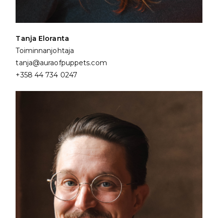
Tanja Eloranta
Toiminnanjohtaja
tanja@auraofpuppets.com
+358 44 734 0247