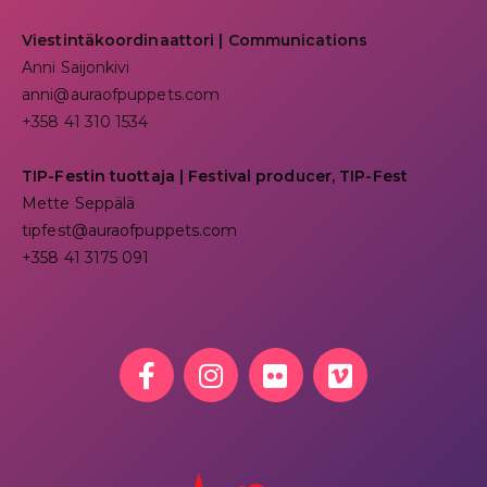
Viestintäkoordinaattori | Communications
Anni Saijonkivi
anni@auraofpuppets.com
+358 41 310 1534
TIP-Festin tuottaja | Festival producer, TIP-Fest
Mette Seppälä
tipfest@auraofpuppets.com
+358 41 3175 091