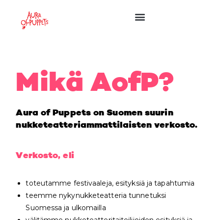
Mikä AofP?
Aura of Puppets on Suomen suurin
nukketeatteriammattilaisten verkosto.
Verkosto, eli
toteutamme festivaaleja, esityksiä ja tapahtumia
teemme nykynukketeatteria tunnetuksi
Suomessa ja ulkomailla
välitämme nukketeatteritaiteilijoiden esityksiä ja