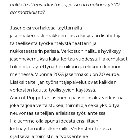
nukketeatteriverkostossa, jossa on mukana yli 70
ammattilaista?
Jäseneksi voi hakeaa täyttämällä
jäsenhakemuslomakkeen, jossa kysytään lisätietoja
taiteellisesta työskentelystä teatterin ja
nukketeatterin parissa. Verkoston hallitus hyväksyy
jäsenhakemuksia kaksi kertaa vuodessa. Hakemukset
tulee olla täytettynä helmikuun ja elokuun loppuun
mennessä. Vuonna 2025 jäsenmaksu on 30 euroa.
Lisäksi taiteilijan työnantajapalvelut ovat kaikkien
verkoston kautta työllistyvien käytössä.
Aura of Puppetsin jäsenenä pääset osaksi verkostoa,
joka tarjoaa vertaistukea, toimitiloja sekä yksilöityä
neuvontaa taiteilijan erilaisissa työtilanteissa.
Haluamme olla apuna ideasta ensi-iltaan,
kotinäyttämöltä ulkomaille. Verkoston Turussa
sijaitsevalla toimistolla työskentelee