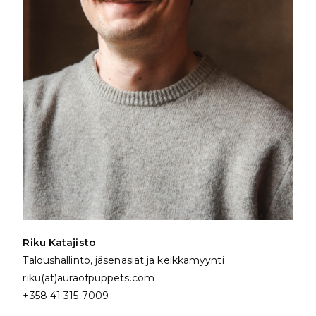
Riku Katajisto
Taloushallinto,
jäsenasiat ja keikkamyynti
riku(at)auraofpuppets.com
+358 41 315 7009