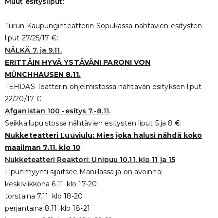
Muut esitysliput:
Turun Kaupunginteatterin Sopukassa nähtävien esitysten
liput 27/25/17 €:
NÄLKÄ 7. ja 9.11.
ERITTÄIN HYVÄ YSTÄVÄNI PARONI VON
MÜNCHHAUSEN
8.11.
TEHDAS Teatterin ohjelmistossa nähtävän esityksen liput
22/20/17 €:
Afganistan 100 -esitys 7.-8.11.
Seikkailupuistossa nähtävien esitysten liput 5 ja 8 €:
Nukketeatteri Luuviulu: Mies joka halusi nähdä koko
maailman 7.11. klo 10
Nukketeatteri Reaktori: Unipuu 10.11. klo 11 ja 15
Lipunmyynti sijaitsee Manillassa ja on avoinna:
keskiviikkona 6.11. klo 17-20
torstaina 7.11. klo 18-20
perjantaina 8.11. klo 18-21