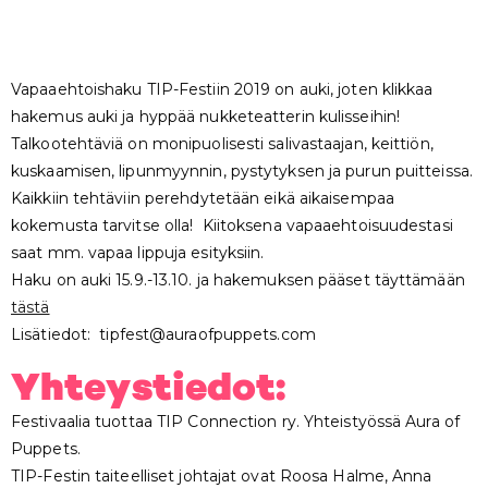
Vapaaehtoishaku TIP-Festiin 2019 on auki, joten klikkaa
hakemus auki ja hyppää nukketeatterin kulisseihin!
Talkootehtäviä on monipuolisesti salivastaajan, keittiön,
kuskaamisen, lipunmyynnin, pystytyksen ja purun puitteissa.
Kaikkiin tehtäviin perehdytetään eikä aikaisempaa
kokemusta tarvitse olla! Kiitoksena vapaaehtoisuudestasi
saat mm. vapaa lippuja esityksiin.
Haku on auki 15.9.-13.10. ja hakemuksen pääset täyttämään
tästä
Lisätiedot:
tipfest@auraofpuppets.com
Yhteystiedot:​
Festivaalia tuottaa TIP Connection ry. Yhteistyössä Aura of
Puppets.
TIP-Festin taiteelliset johtajat ovat Roosa Halme, Anna