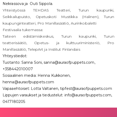
Nekrassova ja Outi Sippola.
Yhteistyössä TEHDAS Teatteri, Turun kaupunki,
Seikkailupuisto, Opetuskoti Mustikka (Halinen), Turun
kaupunginteatteri, Pro Manillasäätiö, Aurinkobaletti
Festivaalia tukemassa:
Taiteen edistämiskeskus, Turun kaupunki, Turun
teatterisäätiö, Opetus- ja kulttuuriministeriö, Pro
Manillasäätiö, TelepArt ja Institut Finlandais
Yhteystiedot:
Tuotanto: Sanna Soni, sanna@auraofpuppets.com,
+358442010007
Sosiaalinen media: Henna Kukkonen,
henna@auraofpuppets.com
Vapaaehtoiset: Lotta Valtanen, tipfest@auraofpuppets.com
Lippujen varaukset ja tiedustelut: info@auraofpuppets.com,
0417180205