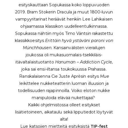
esityskauttaan Sopukassa koko loppuvuoden
2019. Bram Stokerin Dracula ja muut 1800-luvun
vampyyritarinat heräävät henkiin Lee Lahikaisen
ohjaamassa klassikon uudelleentulkinnassa.
Sopukassa nähtiin myös Timo Väntsin rakastettu
klassikkoesitys
Erittäin hyvä ystäväni paroni von
Münchhausen
. Kansainvälisten vierailujen
joukossa oli mukasuomalais-tsekkiläis-
itävaltalaistuotanto
Hanuman – Addiction Cycle
,
joka sai ensi-iltansa toukokuussa Prahassa.
Ranskalaisenna Cie Juste Aprésin esitys
Mue
leikittelee nukketeatterin luoman illuusion ja
todellisuuden rajapinnoilla. Voiko eloton nukke
manipuloida elävää nukettajaa?
Kaikki ohjelmistossa olleet esitykset
lisätietoineen, aikataulu sekä lipputiedot löytyvät
alta!
Lue katsojien mietteitä esityksistä
TIP-fest