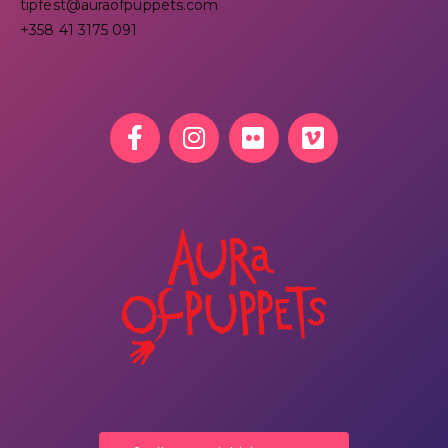
tipfest@auraofpuppets.com
+358 41 3175 091