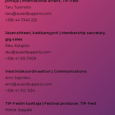
johtaja | I
nternational affairs, TIP-Fest
Taru Tuomisto
taru@auraofpuppets.com
+358 44 7340 225
Jäsensihteeri, keikkamyynti | Membership secretary,
gig sales
Riku Katajisto
riku@auraofpuppets.com
+358 41 315 7009
Viestintäkoordinaattori | Communications
Anni Saijonkivi
anni@auraofpuppets.com
+358 41 310 1534
TIP-Festin tuottaja | Festival producer, TIP-Fest
Mette Seppälä