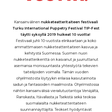
Kansainvälinen
nukketeatteritaiteen festivaali
Turku International Puppetry Festival TIP-Fest
täytti syksyllä 2019 huikeat 10 vuotta!
Festivaali juhli 10-vuotista elinkaartaan ja koko
ammattimaisen nukketeatteritaiteen kasvua ja
kehitystä Suomessa. Suomen nuori
nukketeatterikenttä on kasvanut ja juurruttanut
asemansa monisuuntaista yhteistyötä tekevien
taiteilijoiden voimalla. Tämän vuoden
ohjelmistosta löytyykin erilaisia kasvutarinoita
sadun ja fantasioiden maailmoista. Ohjelmistossa
nähtiin kansainvälisiä vierailutuotantoja Venäjältä,
Ranskasta, Itävallasta ja Tsekistä sekä teoksia
suomalaisilta nukketeatteritaiteen
suunnannäyttäjiltä. Teokset hyödyntävät