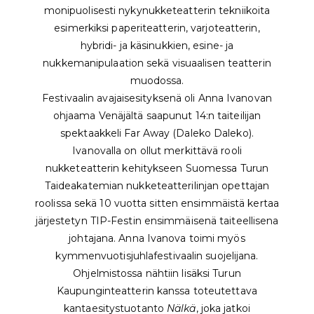
monipuolisesti nykynukketeatterin tekniikoita
esimerkiksi paperiteatterin, varjoteatterin,
hybridi- ja käsinukkien, esine- ja
nukkemanipulaation sekä visuaalisen teatterin
muodossa.
Festivaalin avajaisesityksenä oli Anna Ivanovan
ohjaama Venäjältä saapunut 14:n taiteilijan
spektaakkeli Far Away (Daleko Daleko).
Ivanovalla on ollut merkittävä rooli
nukketeatterin kehitykseen Suomessa Turun
Taideakatemian nukketeatterilinjan opettajan
roolissa sekä 10 vuotta sitten ensimmäistä kertaa
järjestetyn TIP-Festin ensimmäisenä taiteellisena
johtajana. Anna Ivanova toimi
myös
kymmenvuotisjuhlafestivaalin suojelijana.
Ohjelmistossa nähtiin lisäksi Turun
Kaupunginteatterin kanssa toteutettava
kantaesitystuotanto
Nälkä
, joka jatkoi