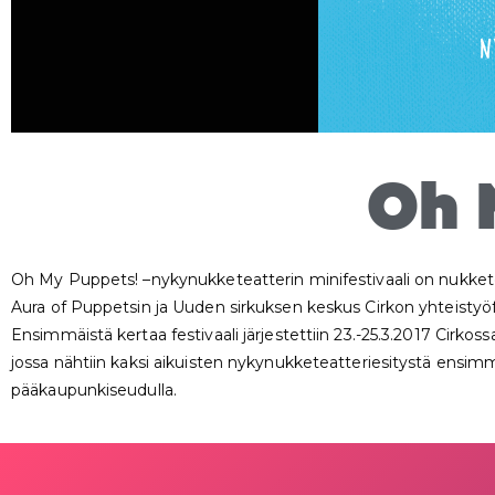
Oh 
Oh My Puppets! –nykynukketeatterin minifestivaali on nukket
Aura of Puppetsin ja Uuden sirkuksen keskus Cirkon yhteistyöfe
Ensimmäistä kertaa festivaali järjestettiin 23.-25.3.2017 Cirkoss
jossa nähtiin kaksi aikuisten nykynukketeatteriesitystä ensim
pääkaupunkiseudulla.