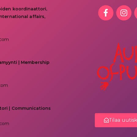
oiden koordinaattori,
nternational affairs,
.com
kamyynti | Membership
.com
tori | Communications
Tilaa uutis
.com