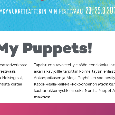
My Puppets!
eatteriverkosto
Tapahtuma tavoitteli yleisöön ennakkoluulott
stivaali.
aikana kävijöillle tarjottiin kolme täysin erila
a Helsingissä,
Ankanpoikasen ja Merja Pöyhösen sooloesit
mäistä kertaa
Käppi-Rajala-Räikkä –kokoonpanon
Räähkän
kauhunukkemystikaali
sekä Nordic Puppet 
mukaan
.