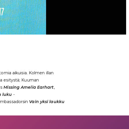
omia aikuisia. Kolmen illan
ista esitystä; Kuuman
ys
Missing Amelia Earhart
,
 luku
-
Ambassadorsin
Vain yksi laukku