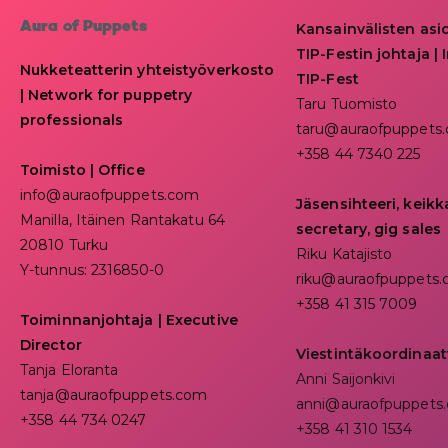
Aura of Puppets
Kansainvälisten asi
TIP-Festin johtaja | I
Nukketeatterin yhteistyöverkosto
TIP-Fest
| Network for puppetry
Taru Tuomisto
professionals
taru@auraofpuppets
+358 44 7340 225
Toimisto | Office
info@auraofpuppets.com
Jäsensihteeri, keik
Manilla, Itäinen Rantakatu 64
secretary, gig sales
20810 Turku
Riku Katajisto
Y-tunnus: 2316850-0
riku@auraofpuppets
+358 41 315 7009
Toiminnanjohtaja
|
Executive
Director
Viestintäkoordinaat
Tanja Eloranta
Anni Saijonkivi
tanja@auraofpuppets.com
anni@auraofpuppets
+358 44 734 0247
+358 41 310 1534