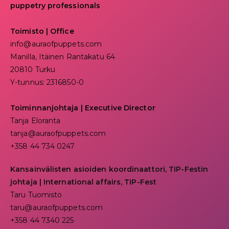
puppetry professionals
Toimisto | Office
info@auraofpuppets.com
Manilla, Itäinen Rantakatu 64
20810 Turku
Y-tunnus: 2316850-0
Toiminnanjohtaja
|
Executive Director
Tanja Eloranta
tanja@auraofpuppets.com
+358 44 734 0247
Kansainvälisten asioiden koordinaattori, TIP-Festin
johtaja | I
nternational affairs, TIP-Fest
Taru Tuomisto
taru@auraofpuppets.com
+358 44 7340 225