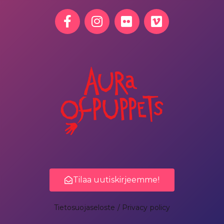
Tilaa uutiskirjeemme!
Tietosuojaseloste / Privacy policy