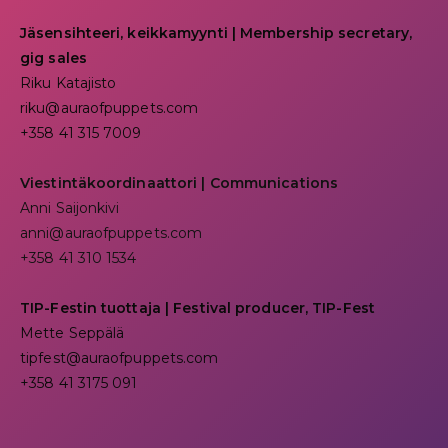
Jäsensihteeri, keikkamyynti | Membership secretary,
gig sales
Riku Katajisto
riku@auraofpuppets.com
+358 41 315 7009
Viestintäkoordinaattori | Communications
Anni Saijonkivi
anni@auraofpuppets.com
+358 41 310 1534
TIP-Festin tuottaja | Festival producer, TIP-Fest
Mette Seppälä
tipfest@auraofpuppets.com
+358 41 3175 091