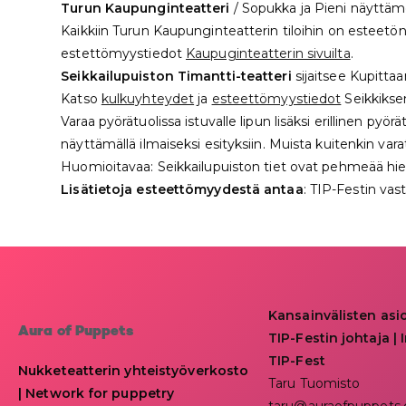
Turun Kaupunginteatteri
/ Sopukka ja Pieni näyttä
Kaikkiin Turun Kaupunginteatterin tiloihin on esteetön
estettömyystiedot
Kaupuginteatterin sivuilta
.
Seikkailupuiston Timantti-teatteri
sijaitsee Kupitta
Katso
kulkuyhteydet
ja
esteettömyystiedot
Seikkiksen
Varaa pyörätuolissa istuvalle lipun lisäksi erillinen py
näyttämällä ilmaiseksi esityksiin. Muista kuitenkin vara
Huomioitavaa: Seikkailupuiston tiet ovat pehmeää hiekka
Lisätietoja esteettömyydestä antaa
: TIP-Festin va
Kansainvälisten asi
Aura of Puppets
TIP-Festin johtaja | I
TIP-Fest
Nukketeatterin yhteistyöverkosto
Taru Tuomisto
| Network for puppetry
taru@auraofpuppets