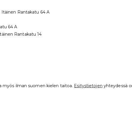
a Itäinen Rantakatu 64 A
katu 64 A
Itäinen Rantakatu 14
ata myös ilman suomen kielen taitoa.
Esitystietojen
yhteydessä on 