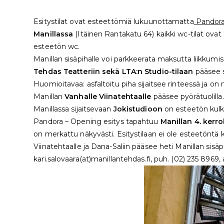
Esitystilat ovat esteettömiä lukuunottamatta
Pandora
Manillassa
(Itäinen Rantakatu 64) kaikki wc-tilat ovat 
esteetön wc.
Manillan sisäpihalle voi parkkeerata maksutta liikkumi
Tehdas Teatteriin sekä LTA:n Studio-tilaan
pääsee s
Huomioitavaa: asfaltoitu piha sijaitsee rinteessä ja on 
Manillan
Vanhalle Viinatehtaalle
pääsee pyörätuolilla
Manillassa sijaitsevaan
Jokistudioon
on esteetön kulk
Pandora – Opening esitys tapahtuu
Manillan 4. kerr
on merkattu näkyvästi. Esitystilaan ei ole esteetöntä k
Viinatehtaalle ja Dana-Saliin pääsee heti Manillan sisäpi
kari.salovaara(at)manillantehdas.fi, puh. (02) 235 8969, a