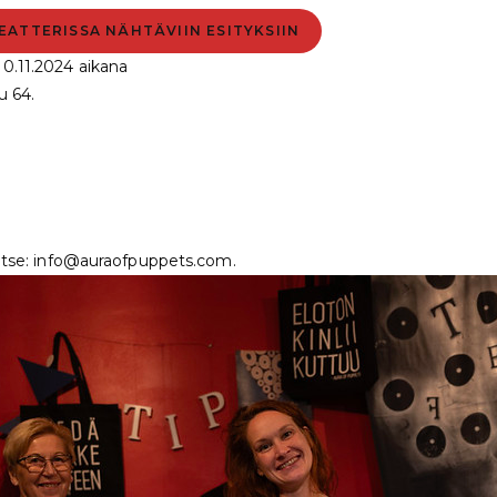
ATTERISSA NÄHTÄVIIN ESITYKSIIN
10.11.2024 aikana
u 64.
stitse: info@auraofpuppets.com.