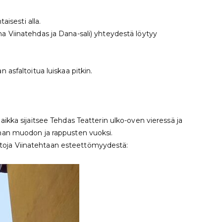
aisesti alla.
nha Viinatehdas ja Dana-sali) yhteydestä löytyy
 asfaltoitua luiskaa pitkin.
ikka sijaitsee Tehdas Teatterin ulko-oven vieressä ja
pihan muodon ja rappusten vuoksi.
ätietoja Viinatehtaan esteettömyydestä: