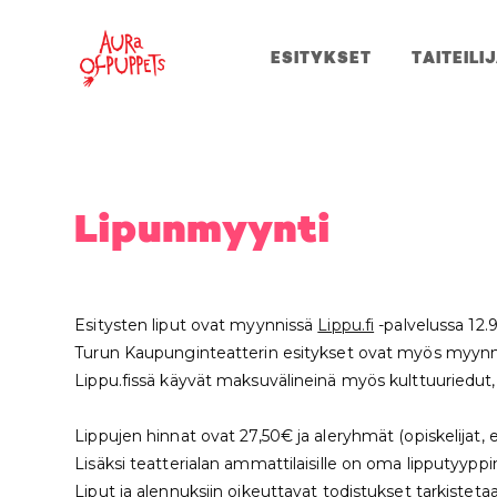
ESITYKSET
TAITEILI
Lipunmyynti
Esitysten liput ovat myynnissä
Lippu.fi
-palvelussa 12.9
Turun Kaupunginteatterin esitykset ovat myös myynnis
Lippu.fissä käyvät maksuvälineinä myös kulttuuriedut, 
Lippujen hinnat ovat 27,50€ ja aleryhmät (opiskelijat, 
Lisäksi teatterialan ammattilaisille on oma lipputyyppi
Liput ja alennuksiin oikeuttavat todistukset tarkisteta