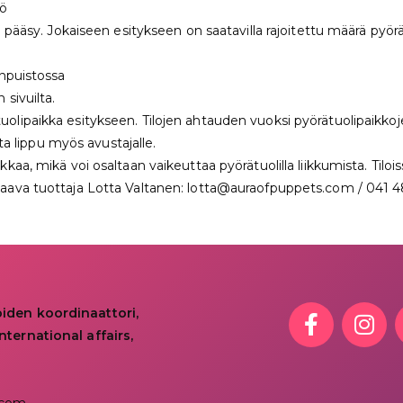
mö
 pääsy. Jokaiseen esitykseen on saatavilla rajoitettu määrä pyörä
anpuistossa
 sivuilta.
örätuolipaikka esitykseen. Tilojen ahtauden vuoksi pyörätuolipaikk
ta lippu myös avustajalle.
a, mikä voi osaltaan vaikeuttaa pyörätuolilla liikkumista. Tilois
staava tuottaja Lotta Valtanen: lotta@auraofpuppets.com / 041 4
oiden koordinaattori,
nternational affairs,
.com