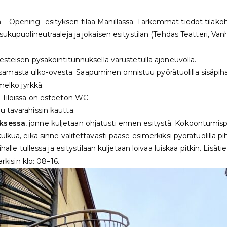
 – Opening
-esityksen tilaa Manillassa. Tarkemmat tiedot tilakoht
sukupuolineutraaleja ja jokaisen esitystilan (Tehdas Teatteri, Va
sesteisen pysäköintitunnuksella varustetulla ajoneuvolla.
amasta ulko-ovesta. Saapuminen onnistuu pyörätuolilla sisäpihan
melko jyrkkä.
. Tiloissa on esteetön WC.
u tavarahissin kautta.
oksessa
, jonne kuljetaan ohjatusti ennen esitystä. Kokoontumispa
ulkua, eikä sinne valitettavasti pääse esimerkiksi pyörätuolilla 
halle tullessa ja esitystilaan kuljetaan loivaa luiskaa pitkin. Lis
rkisin klo: 08–16.