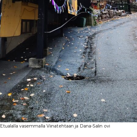
 Etualalla vasemmalla Viinatehtaan ja Dana-Salin ovi