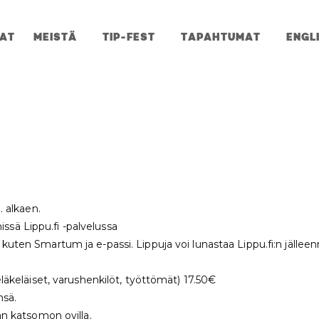
JAT
MEISTÄ
TIP-FEST
TAPAHTUMAT
ENGL
. alkaen.
sä Lippu.fi -palvelussa
kuten Smartum ja e-passi. Lippuja voi lunastaa Lippu.fi:n jälleen
eläkeläiset, varushenkilöt, työttömät) 17.50€
nsä.
an katsomon ovilla.