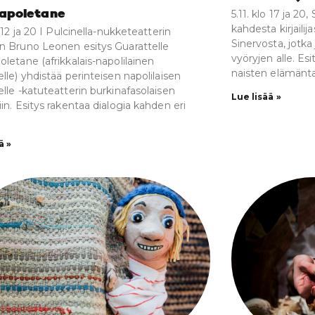
apoletane
5.11. klo 17 ja 20
kahdesta kirjailij
o 12 ja 20 I Pulcinella-nukketeatterin
Sinervosta, jotka
n Bruno Leonen esitys Guarattelle
vyöryjen alle. Es
oletane (afrikkalais-napolilainen
naisten elämänta
lle) yhdistää perinteisen napolilaisen
elle -katuteatterin burkinafasolaisen
Lue lisää »
in. Esitys rakentaa dialogia kahden eri
ä »