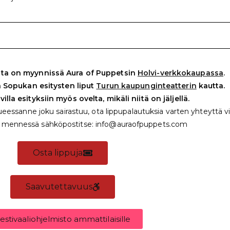
ista on myynnissä Aura of Puppetsin
Holvi-verkkokaupassa
.
 Sopukan esitysten liput
Turun kaupunginteatterin
kautta.
illa esityksiin myös ovelta, mikäli niitä on jäljellä.
urueessanne joku sairastuu, ota lippupalautuksia varten yhteyttä 
0 mennessä sähköpostitse:
info@auraofpuppets.com
Osta lippuja
Saavutettavuus
estivaaliohjelmisto ammattilaisille