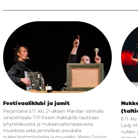
Festivaaliklubi ja jamit
Nukke
Perjantaina 5.11. klo 21 alkaen Manillan Vanhalla
(talti
viinatehtaalla TIP-Festin iltaklubilla nautitaan
6.11. kl
lyhytelokuvista ja mukaansatempaavasta
Lady Ma
musiikista sekä jamitellaan porukalla
nukke- 
nukketeatteritaiteilija ja muusikko Matija Solcen