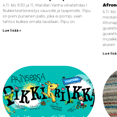
4.11. klo 9:30 ja 11, Manillan Vanha viinatehdas I
Afron
Nukketeatteriesitys vauvoille ja taaperoille. Pipu
6.11. kl
on pieni punainen pallo, joka ei pompi, vaan
mestari
tahtoo kulkea omalla tavallaan. Pipu on
Afronap
guaratte
Lue lisää »
guaratt
musiikki
alueen
Lue lisä