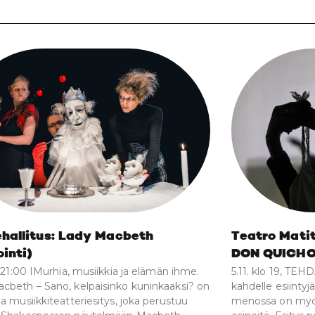
hallitus: Lady Macbeth
Teatro Mati
ointi)
DON QUICH
o 21:00 IMurhia, musiikkia ja elämän ihme.
5.11. klo 19, TEH
cbeth – Sano, kelpaisinko kuninkaaksi? on
kahdelle esiintyj
ja musiikkiteatteriesitys, joka perustuu
menossa on myös