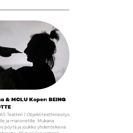
ta & MCLU Koper: BEING
OTTE
DAS Teatteri I Objektiteatteriesitys
älle ja marionetille. Mukana
 pöytä ja joukko yhdentekeviä