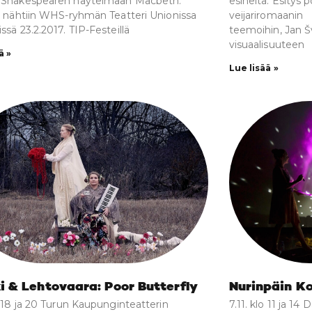
m Shakespearen näytelmään Macbeth.
esineitä. Esitys
ta nähtiin WHS-ryhmän Teatteri Unionissa
veijariromaanin
ssä 23.2.2017. TIP-Festeillä
teemoihin, Jan 
visuaalisuuteen
ä »
Lue lisää »
i & Lehtovaara: Poor Butterfly
Nurinpäin Kol
lo 18 ja 20 Turun Kaupunginteatterin
7.11. klo 11 ja 14 