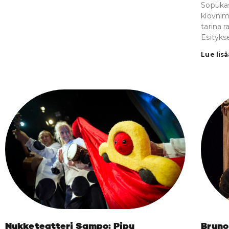
Sopukas
klovni
tarina 
Esityks
Lue lisä
Nukketeatteri Sampo: Pipu
Bruno