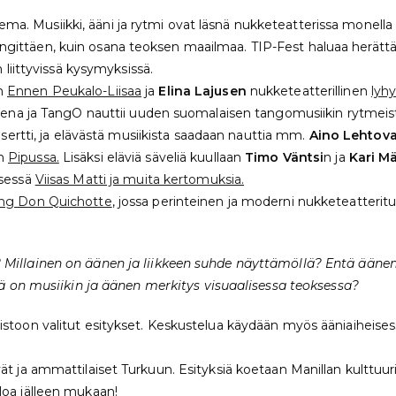
Musiikki, ääni ja rytmi ovat läsnä nukketeatterissa monella eri
gittäen, kuin osana teoksen maailmaa. TIP-Fest haluaa herättää
 liittyvissä kysymyksissä.
n
Ennen Peukalo-Liisaa
ja
Elina Lajusen
nukketeatterillinen
lyh
ukena ja TangO nauttii uuden suomalaisen tangomusiikin rytmeis
sertti, ja elävästä musiikista saadaan nauttia mm.
Aino Lehtov
on
Pipussa.
Lisäksi eläviä säveliä kuullaan
Timo Väntsi
n ja
Kari M
ksessä
Viisas Matti ja muita kertomuksia.
ing Don Quichotte
, jossa perinteinen ja moderni nukketeatteritul
Millainen on äänen ja liikkeen suhde näyttämöllä? Entä ääne
kä on musiikin ja äänen merkitys visuaalisessa teoksessa?
stoon valitut esitykset. Keskustelua käydään myös ääniaiheises
t ja ammattilaiset Turkuun. Esityksiä koetaan Manillan kulttuuri
loa jälleen mukaan!