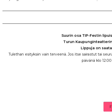
Suurin osa TIP-Festin lipu
Turun Kaupunginteatterin
Lippuja on saatav
Tulethan esityksiin vain terveenä. Jos itse sairastut tai se
päivänä klo 12:0
F