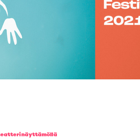
eteatterinäyttämöllä