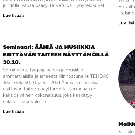
Willia
johdolla. Vapaa pääsy, tervetuloa! Lyhytelokuvat
Ensi-il
Helsingi
Lue lisää »
Lue lisä
Seminaari: ÄÄNIÄ JA MUSIIKKIA
ESITTÄVÄN TAITEEN NÄYTTÄMÖILLÄ
30.10.
Seminaari ja työpaja äänen ja musiikin
ammattilaisille ja aiheesta kiinnostuneille TEHDAS
Teatterilla 30.10. ja 5.11.2021 Ääniä ja musiikkia
esittävän taiteen näyttämöillä -seminaari on
kaksipäiväinen kokonaisuus, joka keskittyy
erilaisiin näkökulmiin
Lue lisää »
Malkk
3.11. k