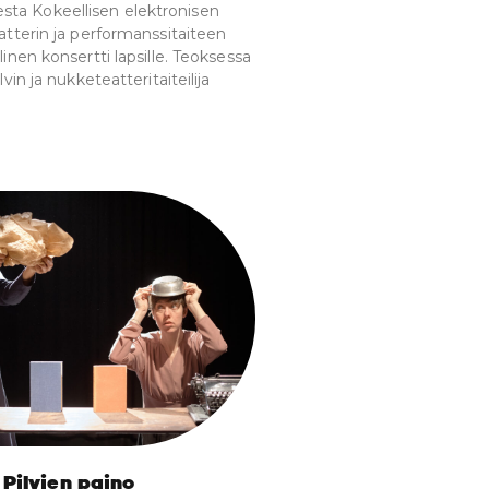
a Kokeellisen elektronisen
atterin ja performanssitaiteen
linen konsertti lapsille. Teoksessa
lvin ja nukketeatteritaiteilija
 Pilvien paino