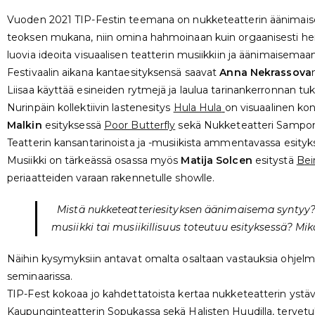
Vuoden 2021 TIP-Festin teemana on nukketeatterin äänimaisema. 
teoksen mukana, niin omina hahmoinaan kuin orgaanisesti hen
luovia ideoita visuaalisen teatterin musiikkiin ja äänimaisemaan
Festivaalin aikana kantaesityksensä saavat
Anna Nekrassova
Liisaa käyttää esineiden rytmejä ja laulua tarinankerronnan t
Nurinpäin kollektiivin lastenesitys
Hula Hula
on visuaalinen kon
Malkin
esityksessä
Poor Butterfly
sekä Nukketeatteri Samp
Teatterin kansantarinoista ja -musiikista ammentavassa esity
Musiikki on tärkeässä osassa myös
Matija Solcen
esitystä
B
e
periaatteiden varaan rakennetulle showlle.
Mistä nukketeatteriesityksen äänimaisema syntyy? 
musiikki tai musiikillisuus toteutuu esityksessä? Mi
Näihin kysymyksiin antavat omalta osaltaan vastauksia ohjelmi
seminaarissa.
TIP-Fest kokoaa jo kahdettatoista kertaa nukketeatterin ystävä
Kaupunginteatterin Sopukassa sekä Halisten Huudilla, tervetu