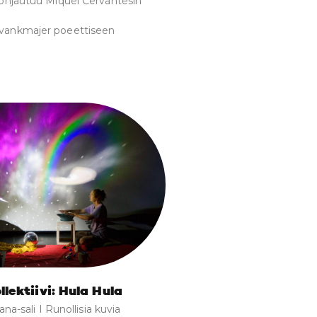
 pohjautuu Miquel Cervantesin
Švankmajer poeettiseen
lektiivi: Hula Hula
Dana-sali I Runollisia kuvia