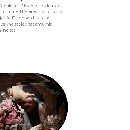
, Sopukka I Pilvien paino kertoo
asta, Irène Nèmirovskysta ja Elvi
 jäivät Euroopan historian
itys yhdistelee tapahtumia
rinoista