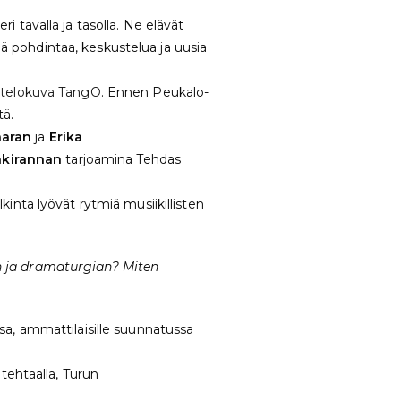
 tavalla ja tasolla. Ne elävät
 pohdintaa, keskustelua ja uusia
ytelokuva TangO
. Ennen Peukalo-
tä.
aaran
ja
Erika
äkirannan
tarjoamina Tehdas
kinta lyövät rytmiä musiikillisten
n ja dramaturgian? Miten
sa, ammattilaisille suunnatussa
tehtaalla, Turun