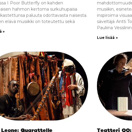
sa I Poor Butterfly on kahden
mahdottomuudest
maisen hahmon kertoma surkuhupaisa
musiikin, esinete
rakastettunsa paluuta odottavasta naisesta.
inspiroima visuaa
en elävä musiikki on toteutettu sekä
säveltäjä Antti To
Pauliina Vesslinin
ä »
Lue lisää »
 Leone: Guarattelle
Teatteri QO: