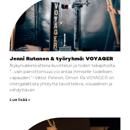
Jenni Rutanen & työryhmä: VOYAGER
Nykynukketeatteria kuvittelun ja toden takapihoilta.
”…vain painottomuus voi antaa ihmiselle todellisen
vapauden.”–Viktor Pelevin, Omon Ra VOYAGER on
intergalaktista yhteyttä tavoitteleva, visuaalinen ja
viihdyttävän
Lue lisää »