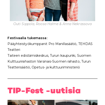
Outi Sippola, Roosa Halme & Anna Nekrassova
Festivaalia tukemassa:
Pääyhteistyökumppanit Pro Manillasäätiö, TEHDAS
Teatteri
Taiteen edistämiskeskus, Turun kaupunki, Suomen
Kulttuurirahaston Varsinais-Suomen rahasto, Turun
Teatterisäätiö, Opetus- ja kulttuuriministeriö
TIP-Fest -uutisia