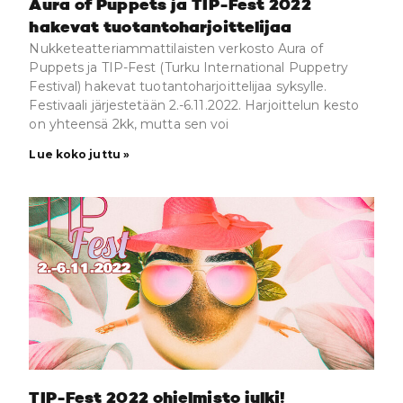
Aura of Puppets ja TIP-Fest 2022
hakevat tuotantoharjoittelijaa
Nukketeatteriammattilaisten verkosto Aura of
Puppets ja TIP-Fest (Turku International Puppetry
Festival) hakevat tuotantoharjoittelijaa syksylle.
Festivaali järjestetään 2.-6.11.2022. Harjoittelun kesto
on yhteensä 2kk, mutta sen voi
Lue koko juttu »
TIP-Fest 2022 ohjelmisto julki!