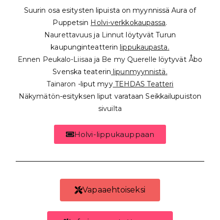
Suurin osa esitysten lipuista on myynnissä Aura of
Puppetsin
Holvi-verkkokaupassa
.
Naurettavuus
ja
Linnut
löytyvät Turun
kaupunginteatterin
lippukaupasta
.
Ennen Peukalo-Liisaa
ja
Be my Querelle
löytyvät Åbo
Svenska teaterin
lipunmyynnistä
.
Tainaron
-liput myy
TEHDAS Teatteri
Näkymätön
-esityksen liput varataan Seikkailupuiston
sivuilta
Holvi-lippukauppaan
Vapaaehtoiseksi