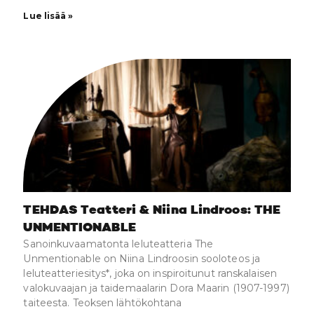
Lue lisää »
TEHDAS Teatteri & Niina Lindroos: THE
UNMENTIONABLE
Sanoinkuvaamatonta leluteatteria The
Unmentionable on Niina Lindroosin sooloteos ja
leluteatteriesitys*, joka on inspiroitunut ranskalaisen
valokuvaajan ja taidemaalarin Dora Maarin (1907-1997)
taiteesta. Teoksen lähtökohtana