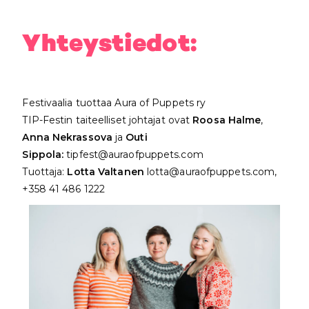
Yhteystiedot:
Festivaalia tuottaa Aura of Puppets ry
TIP-Festin taiteelliset johtajat ovat
Roosa Halme
,
Anna Nekrassova
ja
Outi
Sippola:
tipfest@auraofpuppets.com
Tuottaja:
Lotta Valtanen
lotta@auraofpuppets.com
,
+358 41 486 1222