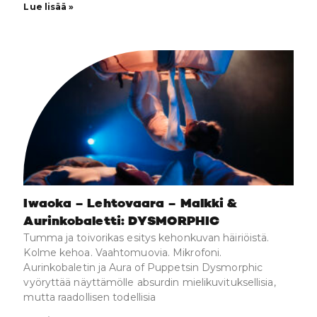
Lue lisää »
Iwaoka – Lehtovaara – Malkki &
Aurinkobaletti: DYSMORPHIC
Tumma ja toivorikas esitys kehonkuvan häiriöistä.
Kolme kehoa. Vaahtomuovia. Mikrofoni.
Aurinkobaletin ja Aura of Puppetsin Dysmorphic
vyöryttää näyttämölle absurdin mielikuvituksellisia,
mutta raadollisen todellisia