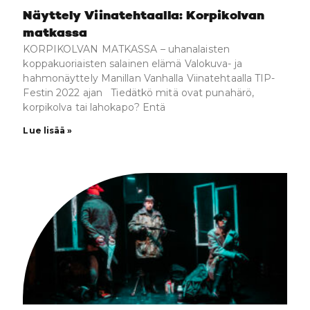
Näyttely Viinatehtaalla: Korpikolvan
matkassa
KORPIKOLVAN MATKASSA – uhanalaisten
koppakuoriaisten salainen elämä Valokuva- ja
hahmonäyttely Manillan Vanhalla Viinatehtaalla TIP-
Festin 2022 ajan Tiedätkö mitä ovat punahärö,
korpikolva tai lahokapo? Entä
Lue lisää »