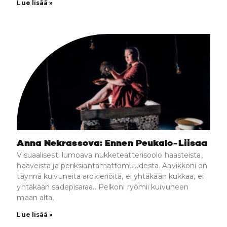
Lue lisää »
Anna Nekrassova: Ennen Peukalo-Liisaa
Visuaalisesti lumoava nukketeatterisoolo haasteista,
haaveista ja periksiantamattomuudesta. Aavikkoni on
täynnä kuivuneita arokieriöitä, ei yhtäkään kukkaa, ei
yhtäkään sadepisaraa.. Pelkoni ryömii kuivuneen
maan alta,
Lue lisää »