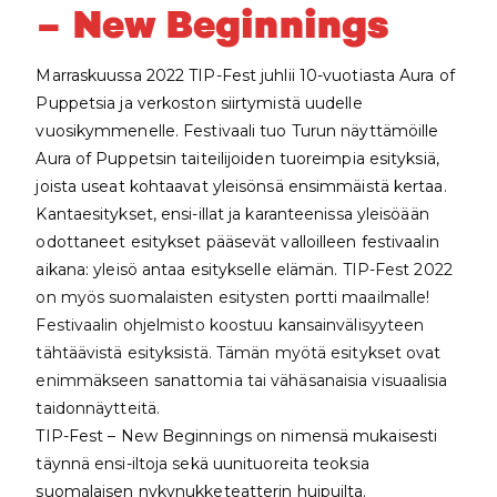
– New Beginnings
Marraskuussa 2022 TIP-Fest juhlii 10-vuotiasta Aura of
Puppetsia ja verkoston siirtymistä uudelle
vuosikymmenelle. Festivaali tuo Turun näyttämöille
Aura of Puppetsin taiteilijoiden tuoreimpia esityksiä,
joista useat kohtaavat yleisönsä ensimmäistä kertaa.
Kantaesitykset, ensi-illat ja karanteenissa yleisöään
odottaneet esitykset pääsevät valloilleen festivaalin
aikana: yleisö antaa esitykselle elämän.
TIP-Fest 2022
on myös suomalaisten esitysten portti maailmalle!
Festivaalin ohjelmisto koostuu kansainvälisyyteen
tähtäävistä esityksistä. Tämän myötä esitykset ovat
enimmäkseen sanattomia tai vähäsanaisia visuaalisia
taidonnäytteitä.
TIP-Fest – New Beginnings on nimensä mukaisesti
täynnä ensi-iltoja sekä uunituoreita teoksia
suomalaisen nykynukketeatterin huipuilta.