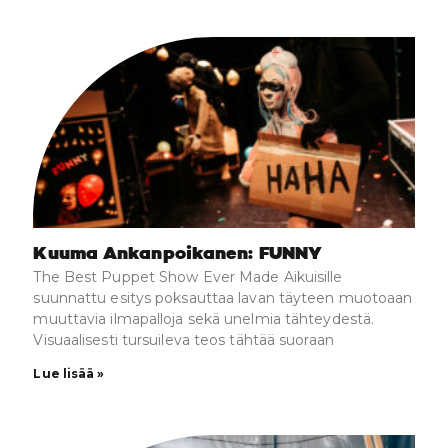
Kuuma Ankanpoikanen: FUNNY
The Best Puppet Show Ever Made Aikuisille
suunnattu esitys poksauttaa lavan täyteen muotoaan
muuttavia ilmapalloja sekä unelmia tähteydestä.
Visuaalisesti tursuileva teos tähtää suoraan
Lue lisää »