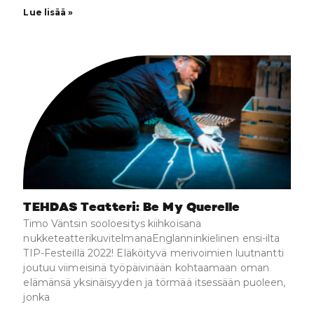
Lue lisää »
TEHDAS Teatteri: Be My Querelle
Timo Väntsin sooloesitys kiihkoisana
nukketeatterikuvitelmanaEnglanninkielinen ensi-ilta
TIP-Festeillä 2022! Eläköityvä merivoimien luutnantti
joutuu viimeisinä työpäivinään kohtaamaan oman
elämänsä yksinäisyyden ja törmää itsessään puoleen,
jonka