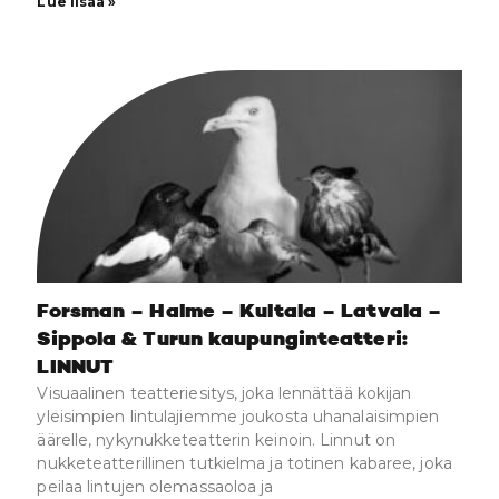
Lue lisää »
Forsman – Halme – Kultala – Latvala –
Sippola & Turun kaupunginteatteri:
LINNUT
Visuaalinen teatteriesitys, joka lennättää kokijan
yleisimpien lintulajiemme joukosta uhanalaisimpien
äärelle, nykynukketeatterin keinoin. Linnut on
nukketeatterillinen tutkielma ja totinen kabaree, joka
peilaa lintujen olemassaoloa ja