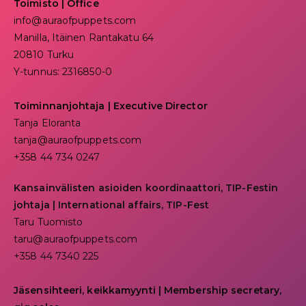
Toimisto | Office
info@auraofpuppets.com
Manilla, Itäinen Rantakatu 64
20810 Turku
Y-tunnus: 2316850-0
Toiminnanjohtaja
|
Executive Director
Tanja Eloranta
tanja@auraofpuppets.com
+358 44 734 0247
Kansainvälisten asioiden koordinaattori, TIP-Festin
johtaja | I
nternational affairs, TIP-Fest
Taru Tuomisto
taru@auraofpuppets.com
+358 44 7340 225
Jäsensihteeri, keikkamyynti | Membership secretary,