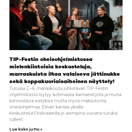
TIP-Festin oheisohjelmistossa
mielenkiintoisia keskusteluja,
marraskuista iltaa valaiseva jättinukke
sekä koppakuoriaisaiheinen näyttely!
Turussa 2.–6. marraskuuta juhlistavan TIP-Festin
ohjelmistosta löytyy kotimaista kantaesitystä ja muita
kiinnostavia esityksiä mutta myös maksutonta
oheisohjelmaa. Elinan kanssa yksillä-
keskustelutFestivaaleilla jo aiempina vuosina tutuksi
tulleet
Lue koko juttu »