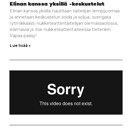
Elinan kanssa yksillä -keskustelut
Elinan kanssa yksillä nautitaan taiteilijan lempijuomaa
ja annetaan keskustelun soida ja soljua, svengata
rytmikkäästi nukketeatteritaiteilijan olemassaolossa,
elämässä ja itse nukketeatteritaiteessa tietenkin.
Vapaa pääsy!
Lue lisää »