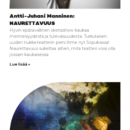
Antti-Juhani Manninen:
NAURETTAVUUS
Hyvin epätavallinen sketsishow kaukaa
menneisyydestä ja tulevaisuudesta. Turkulaisen
uuden nukketeatterin pieni ihme nyt Sopukassa!
Naurettavuus sukeltaa siihen, mitä teatteri voisi olla
jossain kaukaisessa
Lue lisää »