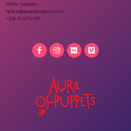
Mette Seppälä
tipfest@auraofpuppets.com
+358 41 3175 091