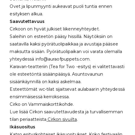
Ovet ja lipunmyynti aukeavat puoli tuntia ennen
esityksen alkua.
Saavutettavuus
Cirkoon on hyvät julkiset liikenneyhteydet.
Saleihin on esteetön pääsy hissillä. Näytöksiin on
saatavilla kaksi pyörätuolipaikkaa ja avustaja pääsee
maksutta sisään. Pyörätuolipaikan voi varata olemalla
yhteydessä info@auraofpuppets.com.
Karavan-teatteriin (Tea for Two -esitys) ei valitettavasti
ole esteetöntä sisäänpääsyä. Asuntovaunun
sisäänkäynnillä on kaksi askelmaa.
Esteettömät wc-tilat sijaitsevat aulabaarin yhteydessä
ensimmäisessä kerroksessa.
Cirko on Vammaiskorttikohde.
Lue lisää Cirkon saavutettavudesta ja turvallisemman
tilan periaatteista
Cirkon sivuilta
.
Ikäsuositus
Katso esityskohtaiset ikäsuositukset. Koko festivaalin