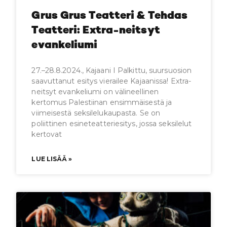
Grus Grus Teatteri & Tehdas
Teatteri: Extra-neitsyt
evankeliumi
27.–28.8.2024., Kajaani I Palkittu, suursuosion
saavuttanut esitys vierailee Kajaanissa! Extra-
neitsyt evankeliumi on välineellinen
kertomus Palestiinan ensimmäisestä ja
viimeisestä seksilelukaupasta. Se on
poliittinen esineteatteriesitys, jossa seksilelut
kertovat
LUE LISÄÄ »