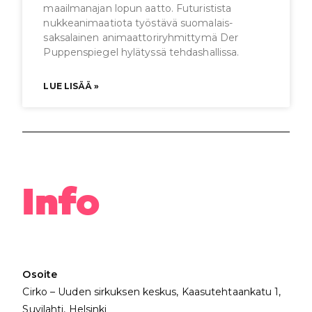
maailmanajan lopun aatto. Futuristista
nukkeanimaatiota työstävä suomalais-
saksalainen animaattoriryhmittymä Der
Puppenspiegel hylätyssä tehdashallissa.
LUE LISÄÄ »
Info
Osoite
Cirko – Uuden sirkuksen keskus, Kaasutehtaankatu 1,
Suvilahti, Helsinki