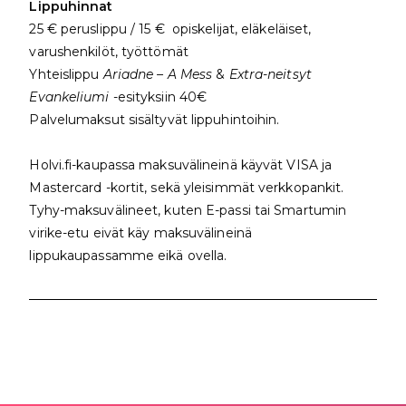
Lippuhinnat
25 € peruslippu / 15 € opiskelijat, eläkeläiset,
varushenkilöt, työttömät
Yhteislippu
Ariadne – A Mess
&
Extra-neitsyt
Evankeliumi
-esityksiin 40€
Palvelumaksut sisältyvät lippuhintoihin.
Holvi.fi-kaupassa maksuvälineinä käyvät VISA ja
Mastercard -kortit, sekä yleisimmät verkkopankit.
Tyhy-maksuvälineet, kuten E-passi tai Smartumin
virike-etu eivät käy maksuvälineinä
lippukaupassamme eikä ovella.