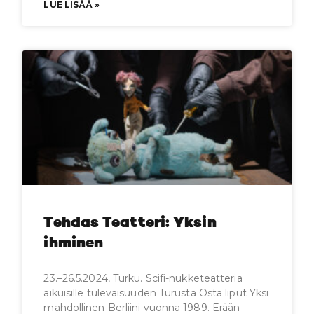
LUE LISÄÄ »
Tehdas Teatteri: Yksin
ihminen
23.–26.5.2024, Turku. Scifi-nukketeatteria
aikuisille tulevaisuuden Turusta Osta liput Yksi
mahdollinen Berliini vuonna 1989. Erään