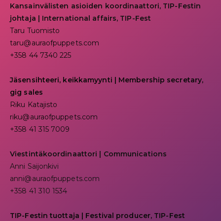
Kansainvälisten asioiden koordinaattori, TIP-Festin
johtaja | I
nternational affairs, TIP-Fest
Taru Tuomisto
taru@auraofpuppets.com
+358 44 7340 225
Jäsensihteeri, keikkamyynti | Membership secretary,
gig sales
Riku Katajisto
riku@auraofpuppets.com
+358 41 315 7009
Viestintäkoordinaattori | Communications
Anni Saijonkivi
anni@auraofpuppets.com
+358 41 310 1534
TIP-Festin tuottaja | Festival producer, TIP-Fest