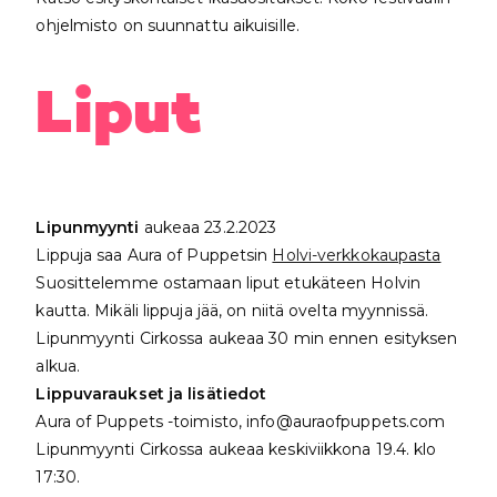
ohjelmisto on suunnattu aikuisille.
Liput
Lipunmyynti
aukeaa 23.2.2023
Lippuja saa Aura of Puppetsin
Holvi-verkkokaup
asta
Suosittelemme ostamaan liput etukäteen Holvin
kautta. Mikäli lippuja jää, on niitä ovelta myynnissä.
Lipunmyynti Cirkossa aukeaa 30 min ennen esityksen
alkua.
Lippuvaraukset ja lisätiedot
Aura of Puppets -toimisto, info@auraofpuppets.com
Lipunmyynti Cirkossa aukeaa keskiviikkona 19.4. klo
17:30.