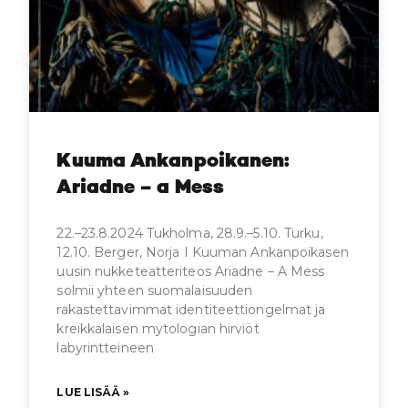
Kuuma Ankanpoikanen:
Ariadne – a Mess
22.–23.8.2024 Tukholma, 28.9.–5.10. Turku,
12.10. Berger, Norja I Kuuman Ankanpoikasen
uusin nukketeatteriteos Ariadne – A Mess
solmii yhteen suomalaisuuden
rakastettavimmat identiteettiongelmat ja
kreikkalaisen mytologian hirviöt
labyrintteineen
LUE LISÄÄ »