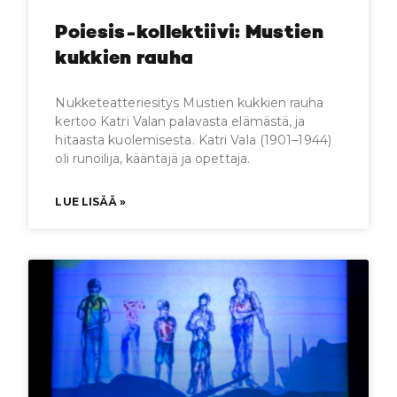
Poiesis-kollektiivi: Mustien
kukkien rauha
Nukketeatteriesitys Mustien kukkien rauha
kertoo Katri Valan palavasta elämästä, ja
hitaasta kuolemisesta. Katri Vala (1901–1944)
oli runoilija, kääntäjä ja opettaja.
LUE LISÄÄ »