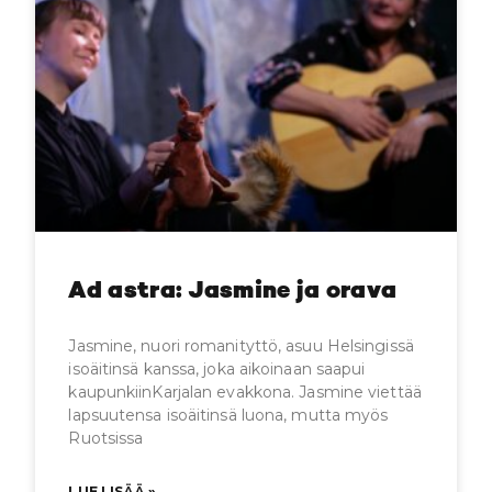
Ad astra: Jasmine ja orava
Jasmine, nuori romanityttö, asuu Helsingissä
isoäitinsä kanssa, joka aikoinaan saapui
kaupunkiinKarjalan evakkona. Jasmine viettää
lapsuutensa isoäitinsä luona, mutta myös
Ruotsissa
LUE LISÄÄ »