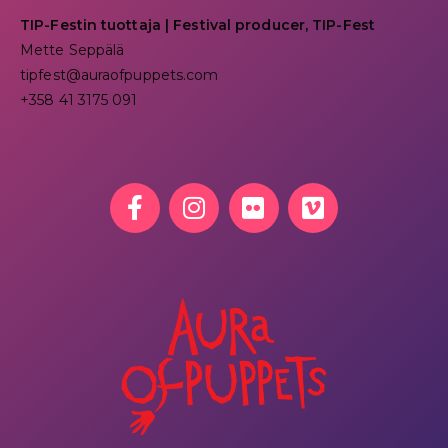
TIP-Festin tuottaja | Festival producer, TIP-Fest
Mette Seppälä
tipfest@auraofpuppets.com
+358 41 3175 091