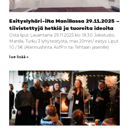
Esityslyhäri-ilta Manillassa 29.11.2025 –
tiivistettyjä hetkiä ja tuoreita ideoita
Osta liput Lauantaina 29.11.2025 klo 18:30 Jokistudio,
Manilla, Turku 3 lyhytesitystä, max 20min/ esitys Liput
10 / 5€ (Alennushinta AofP:n tai Tehtaan jäsenille)
lue lisää »