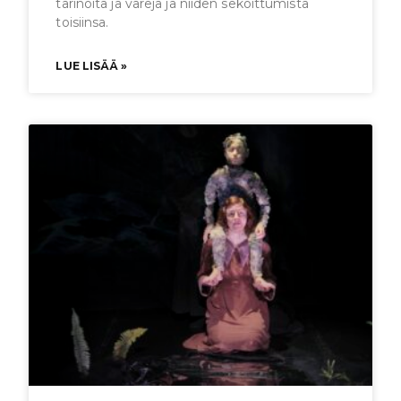
tarinoita ja värejä ja niiden sekoittumista
toisiinsa.
LUE LISÄÄ »