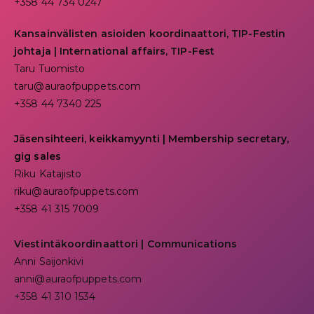
+358 44 734 0247
Kansainvälisten asioiden koordinaattori, TIP-Festin
johtaja | I
nternational affairs, TIP-Fest
Taru Tuomisto
taru@auraofpuppets.com
+358 44 7340 225
Jäsensihteeri, keikkamyynti | Membership secretary,
gig sales
Riku Katajisto
riku@auraofpuppets.com
+358 41 315 7009
Viestintäkoordinaattori | Communications
Anni Saijonkivi
anni@auraofpuppets.com
+358 41 310 1534