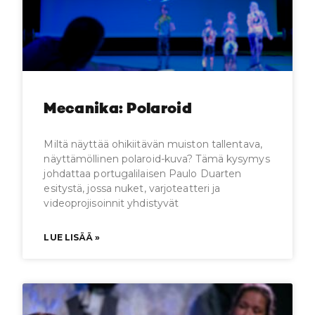
Mecanika: Polaroid
Miltä näyttää ohikiitävän muiston tallentava,
näyttämöllinen polaroid-kuva? Tämä kysymys
johdattaa portugalilaisen Paulo Duarten
esitystä, jossa nuket, varjoteatteri ja
videoprojisoinnit yhdistyvät
LUE LISÄÄ »