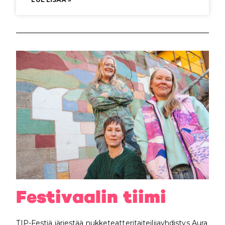
Festivaalin tiimi
TIP-Festiä järjestää nukketeatteritaiteilijayhdistys Aura