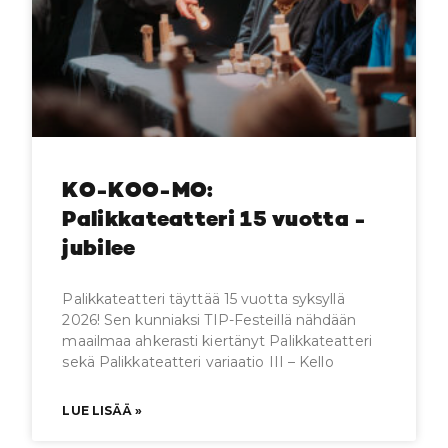
KO-KOO-MO:
Palikkateatteri 15 vuotta -
jubilee
Palikkateatteri täyttää 15 vuotta syksyllä
2026! Sen kunniaksi TIP-Festeillä nähdään
maailmaa ahkerasti kiertänyt Palikkateatteri
sekä Palikkateatteri variaatio III – Kello
LUE LISÄÄ »