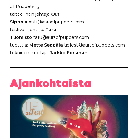
of Puppets ry
taiteellinen johtaja
Outi
Sippola
outi@auraofpuppets.com
festivaalijohtaja:
Taru
Tuomisto
taru@auraofpuppets.com
tuottaja:
Mette Seppälä
tipfest@auraofpuppets.com
tekninen tuottaja:
Jarkko Forsman
Ajankohtaista