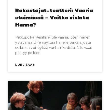
Rakastajat-teatteri: Vaaria
etsimässä – Voitko vislata
Hanna?
Pikkupoika Peralla ei ole vaaria, joten hänen
ystävänsä Uffe näyttää hänelle paikan, josta
sellaisen voi löytää; vanhainkodista. Nils-vaari
päätyy poikien
LUE LISÄÄ »