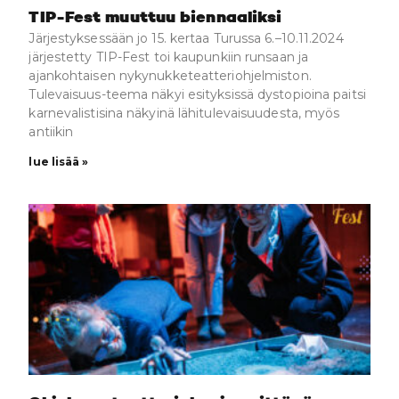
TIP-Fest muuttuu biennaaliksi
Järjestyksessään jo 15. kertaa Turussa 6.–10.11.2024
järjestetty TIP-Fest toi kaupunkiin runsaan ja
ajankohtaisen nykynukketeatteriohjelmiston.
Tulevaisuus-teema näkyi esityksissä dystopioina paitsi
karnevalistisina näkyinä lähitulevaisuudesta, myös
antiikin
lue lisää »