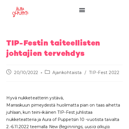
TIP-Festin taiteellisten
johtajien tervehdys
20/10/2022
Ajankohtaista
/
TIP-Fest 2022
Hyvä nukketeatterin ystävä,
Marraskuun pimeydestä huolimatta pian on taas aihetta
juhlaan, kun teini-ikäinen TIP-Fest juhlistaa
nukketeatteria ja Aura of Puppetsin 10 -vuotista taivalta
2.-6.11.2022 teemalla
New Beginnings, uusia alkuja.