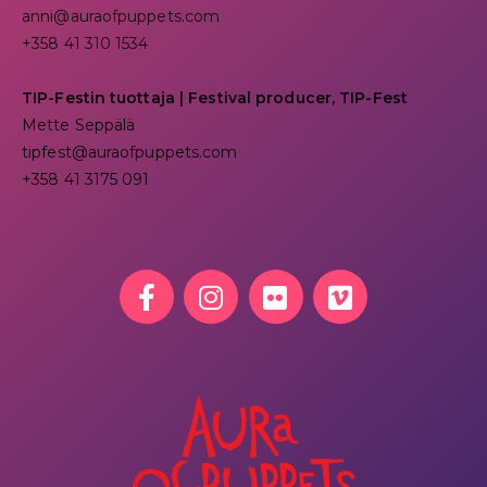
anni@auraofpuppets.com
+358 41 310 1534
TIP-Festin tuottaja | Festival producer, TIP-Fest
Mette Seppälä
tipfest@auraofpuppets.com
+358 41 3175 091