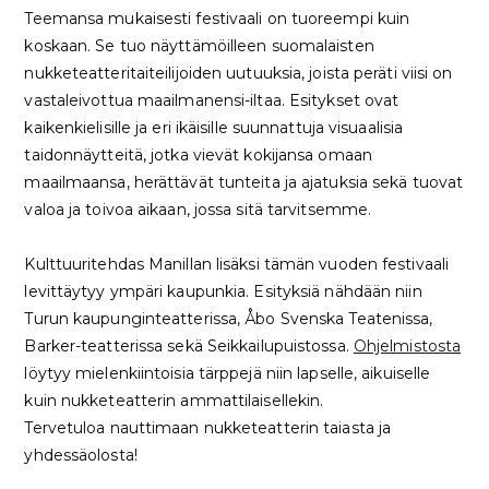
Teemansa mukaisesti festivaali on tuoreempi kuin
koskaan. Se tuo näyttämöilleen suomalaisten
nukketeatteritaiteilijoiden uutuuksia, joista peräti viisi on
vastaleivottua maailmanensi-iltaa. Esitykset ovat
kaikenkielisille ja eri ikäisille suunnattuja visuaalisia
taidonnäytteitä, jotka vievät kokijansa omaan
maailmaansa, herättävät tunteita ja ajatuksia sekä tuovat
valoa ja toivoa aikaan, jossa sitä tarvitsemme.
Kulttuuritehdas Manillan lisäksi tämän vuoden festivaali
levittäytyy ympäri kaupunkia. Esityksiä nähdään niin
Turun kaupunginteatterissa, Åbo Svenska Teatenissa,
Barker-teatterissa sekä Seikkailupuistossa.
Ohjelmistosta
löytyy mielenkiintoisia tärppejä niin lapselle, aikuiselle
kuin nukketeatterin ammattilaisellekin.
Tervetuloa nauttimaan nukketeatterin taiasta ja
yhdessäolosta!