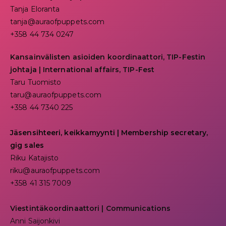
Tanja Eloranta
tanja@auraofpuppets.com
+358 44 734 0247
Kansainvälisten asioiden koordinaattori, TIP-Festin
johtaja | I
nternational affairs, TIP-Fest
Taru Tuomisto
taru@auraofpuppets.com
+358 44 7340 225
Jäsensihteeri, keikkamyynti | Membership secretary,
gig sales
Riku Katajisto
riku@auraofpuppets.com
+358 41 315 7009
Viestintäkoordinaattori | Communications
Anni Saijonkivi