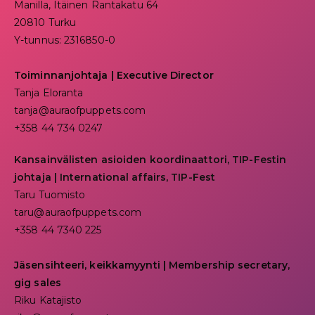
Manilla, Itäinen Rantakatu 64
20810 Turku
Y-tunnus: 2316850-0
Toiminnanjohtaja
|
Executive Director
Tanja Eloranta
tanja@auraofpuppets.com
+358 44 734 0247
Kansainvälisten asioiden koordinaattori, TIP-Festin
johtaja | I
nternational affairs, TIP-Fest
Taru Tuomisto
taru@auraofpuppets.com
+358 44 7340 225
Jäsensihteeri, keikkamyynti | Membership secretary,
gig sales
Riku Katajisto