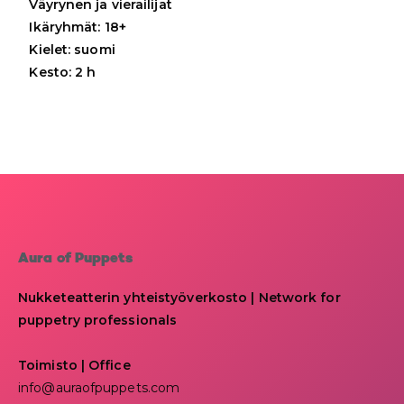
Väyrynen ja vierailijat
Ikäryhmät: 18+
Kielet: suomi
Kesto: 2 h
Aura of Puppets
Nukketeatterin yhteistyöverkosto | Network for
puppetry professionals
Toimisto | Office
info@auraofpuppets.com