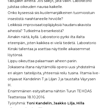
tabujakin aiheita. Jos säikyt, jätä väliin. Laboratorio
julistaa oikeuden nauraa kaikelle.
Onko kyseessä siis kuolemanjälkeinen tuomioistuin
insestistä narahtaneelle hirviölle?
Leikkisiä improvisaatiopläjäyksiä haudanvakavista
aiheista? Tutkielma berserkeistä?
Ainakin näitä, kyllä. Laboratorio pyrkii ilta illalta
eteenpäin, joten kaikkea ei vielä tiedetä. Laboratorio
Kinski tallentaa ja asettaa näytteille aikaisemmat
löytönsä.
Lippu oikeuttaa palaamaan aiheen pariin.
Jokaisena iltana näyttämöllä operoi uusi yhdistelmä
eri alojen taiteilijoita, yhteensä reilu tusina. Iltamia live-
ohjaavat Kandelinin T ja Liljan J ja taustalta Väyrysen
H.
Ensimmäinen esitysiltama nähtiin Turun TEHDAS
Teatterissa 18.10.2016.
Työryhmä:
Toni Kandelin, Jaakko Lilja, Hilla