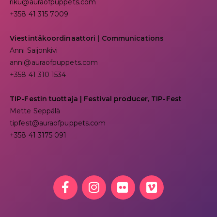
riku@auraofpuppets.com
+358 41 315 7009
Viestintäkoordinaattori | Communications
Anni Saijonkivi
anni@auraofpuppets.com
+358 41 310 1534
TIP-Festin tuottaja | Festival producer, TIP-Fest
Mette Seppälä
tipfest@auraofpuppets.com
+358 41 3175 091