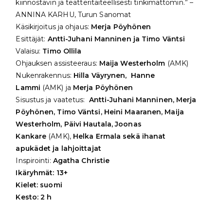
kiinnostavin ja teatteritaiteellisesti tinkimättömin.” –
ANNINA KARHU, Turun Sanomat
Käsikirjoitus ja ohjaus:
Merja Pöyhönen
Esittäjät:
Antti-Juhani Manninen ja Timo Väntsi
Valaisu:
Timo Ollila
Ohjauksen assisteeraus:
Maija Westerholm
(AMK)
Nukenrakennus:
Hilla Väyrynen, Hanne
Lammi
(AMK) ja
Merja Pöyhönen
Sisustus ja vaatetus:
Antti-Juhani Manninen, Merja
Pöyhönen, Timo Väntsi, Heini Maaranen, Maija
Westerholm, Päivi Hautala, Joonas
Kankare
(AMK),
Helka Ermala sekä ihanat
apukädet ja lahjoittajat
Inspirointi:
Agatha Christie
Ikäryhmät: 13+
Kielet: suomi
Kesto: 2 h