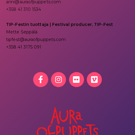
anni@auraofpuppets.com
+358 41 310 1534
TIP-Festin tuottaja | Festival producer, TIP-Fest
Mette Seppälä
tipfest@auraofpuppets.com
+358 41 3175 091