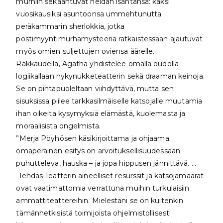
murhiin sekaantuvat heidän isäntänsä: kaksi
vuosikausiksi asuntoonsa ummehtunutta
peräkammarin sherlokkia, jotka
postimyyntimurhamysteeriä ratkaistessaan ajautuvat
myös omien suljettujen oviensa äärelle.
Rakkaudella, Agatha yhdistelee omalla oudolla
logiikallaan nykynukketeatterin sekä draaman keinoja.
Se on pintapuoleltaan viihdyttävä, mutta sen
sisuksissa piilee tarkkasilmäiselle katsojalle muutamia
ihan oikeita kysymyksiä elämästä, kuolemasta ja
moraalisista ongelmista.
”Merja Pöyhösen käsikirjoittama ja ohjaama
omaperäinen esitys on arvoituksellisuudessaan
puhutteleva, hauska – ja jopa hippusen jännittävä. …
Tehdas Teatterin aineelliset resurssit ja katsojamäärät
ovat vaatimattomia verrattuna muihin turkulaisiin
ammattiteattereihin. Mielestäni se on kuitenkin
tämänhetkisistä toimijoista ohjelmistollisesti