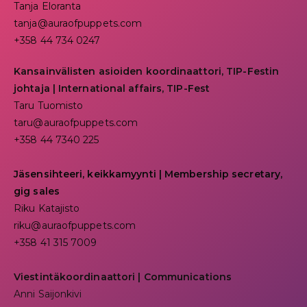
Tanja Eloranta
tanja@auraofpuppets.com
+358 44 734 0247
Kansainvälisten asioiden koordinaattori, TIP-Festin
johtaja | I
nternational affairs, TIP-Fest
Taru Tuomisto
taru@auraofpuppets.com
+358 44 7340 225
Jäsensihteeri, keikkamyynti | Membership secretary,
gig sales
Riku Katajisto
riku@auraofpuppets.com
+358 41 315 7009
Viestintäkoordinaattori | Communications
Anni Saijonkivi