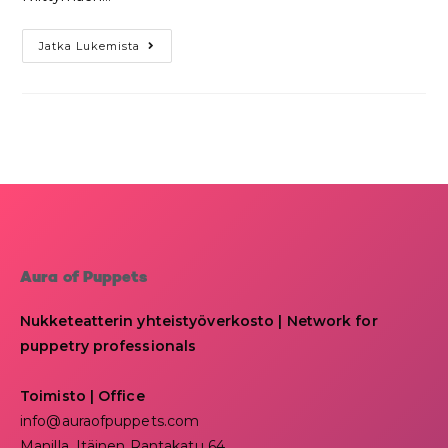
Jatka Lukemista
Aura of Puppets
Nukketeatterin yhteistyöverkosto | Network for
puppetry professionals
Toimisto | Office
info@auraofpuppets.com
Manilla, Itäinen Rantakatu 64