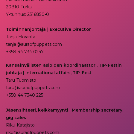
20810 Turku
Y-tunnus: 2316850-0
Toiminnanjohtaja
|
Executive Director
Tanja Eloranta
tanja@auraofpuppets.com
+358 44 734 0247
Kansainvälisten asioiden koordinaattori, TIP-Festin
johtaja | I
nternational affairs, TIP-Fest
Taru Tuomisto
taru@auraofpuppets.com
+358 44 7340 225
Jäsensihteeri, keikkamyynti | Membership secretary,
gig sales
Riku Katajisto
riku@auraofpuppets.com