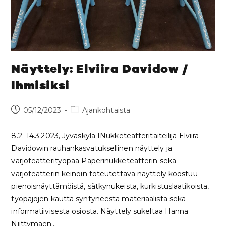
Näyttely: Elviira Davidow /
Ihmisiksi
05/12/2023
Ajankohtaista
8.2.-14.3.2023, Jyväskylä INukketeatteritaiteilija Elviira
Davidowin rauhankasvatuksellinen näyttely ja
varjoteatterityöpaa Paperinukketeatterin sekä
varjoteatterin keinoin toteutettava näyttely koostuu
pienoisnäyttämöistä, sätkynukeista, kurkistuslaatikoista,
työpajojen kautta syntyneestä materiaalista sekä
informatiivisesta osiosta. Näyttely sukeltaa Hanna
Niittymäen…