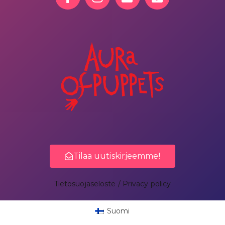
Tilaa uutiskirjeemme!
Tietosuojaseloste / Privacy policy
Suomi