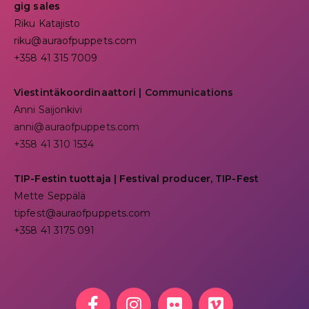
gig sales
Riku Katajisto
riku@auraofpuppets.com
+358 41 315 7009
Viestintäkoordinaattori | Communications
Anni Saijonkivi
anni@auraofpuppets.com
+358 41 310 1534
TIP-Festin tuottaja | Festival producer, TIP-Fest
Mette Seppälä
tipfest@auraofpuppets.com
+358 41 3175 091