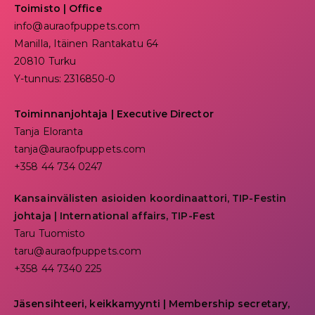
Toimisto | Office
info@auraofpuppets.com
Manilla, Itäinen Rantakatu 64
20810 Turku
Y-tunnus: 2316850-0
Toiminnanjohtaja
|
Executive Director
Tanja Eloranta
tanja@auraofpuppets.com
+358 44 734 0247
Kansainvälisten asioiden koordinaattori, TIP-Festin
johtaja | I
nternational affairs, TIP-Fest
Taru Tuomisto
taru@auraofpuppets.com
+358 44 7340 225
Jäsensihteeri, keikkamyynti | Membership secretary,