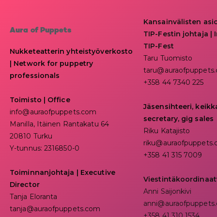
Kansainvälisten asi
Aura of Puppets
TIP-Festin johtaja | I
TIP-Fest
Nukketeatterin yhteistyöverkosto
Taru Tuomisto
| Network for puppetry
taru@auraofpuppets
professionals
+358 44 7340 225
Toimisto | Office
Jäsensihteeri, keik
info@auraofpuppets.com
secretary, gig sales
Manilla, Itäinen Rantakatu 64
Riku Katajisto
20810 Turku
riku@auraofpuppets
Y-tunnus: 2316850-0
+358 41 315 7009
Toiminnanjohtaja
|
Executive
Viestintäkoordinaat
Director
Anni Saijonkivi
Tanja Eloranta
anni@auraofpuppets
tanja@auraofpuppets.com
+358 41 310 1534