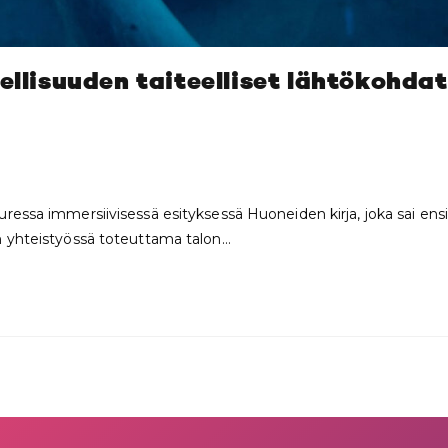
ellisuuden taiteelliset lähtökohda
essa immersiivisessä esityksessä Huoneiden kirja, joka sai ensi-
n yhteistyössä toteuttama talon…