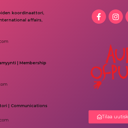
oiden koordinaattori,
nternational affairs,
.com
kamyynti | Membership
.com
tori | Communications
Tilaa uutis
.com