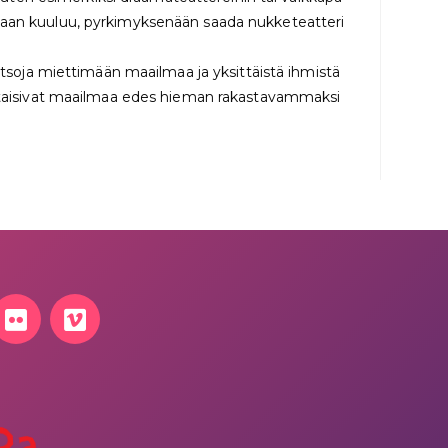
uvaan kuuluu, pyrkimyksenään saada nukketeatteri
atsoja miettimään maailmaa ja yksittäistä ihmistä
uuttaisivat maailmaa edes hieman rakastavammaksi