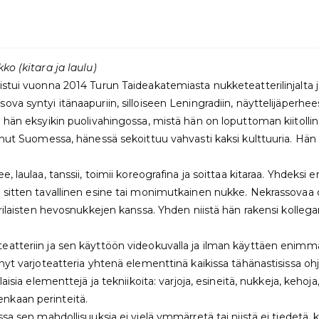
ko (kitara ja laulu)
mistui vuonna 2014 Turun Taideakatemiasta nukketeatterilinjalta ja
a syntyi itänaapuriin, silloiseen Leningradiin, näyttelijäperhees
in hän eksyikin puolivahingossa, mistä hän on loputtoman kiit
unut Suomessa, hänessä sekoittuu vahvasti kaksi kulttuuria. Hän 
 laulaa, tanssii, toimii koreografina ja soittaa kitaraa. Yhdeksi 
ä sitten tavallinen esine tai monimutkainen nukke. Nekrassovaa
 erilaisten hevosnukkejen kanssa. Yhden niistä hän rakensi koll
atteriin ja sen käyttöön videokuvalla ja ilman käyttäen enimmäk
änyt varjoteatteria yhtenä elementtinä kaikissa tähänastisissa o
laisia elementtejä ja tekniikoita: varjoja, esineitä, nukkeja, keh
nkaan perinteitä.
ssa sen mahdollisuuksia ei vielä ymmärretä tai niistä ei tiedetä,