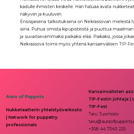
kadulle ihmisten keskelle. Hän haluaa avata nukketea
näkyviin ja kuuluviin.
Ensisijaisena tarkoituksena on Nekrassovan mielestä lu
siinä. Puhua omista kipupisteistä ja puuttua maailma
ja suvaitsevammaksi paikaksi elää. Paikaksi, jossa joka
Nekrassova toimii myös yhtenä kansainvälisen
TIP-Fes
Kansainvälisten asi
Aura of Puppets
TIP-Festin johtaja | I
TIP-Fest
Nukketeatterin yhteistyöverkosto
Taru Tuomisto
| Network for puppetry
taru@auraofpuppets
professionals
+358 44 7340 225