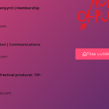
kamyynti | Membership
.com
tori | Communications
Tilaa uutis
.com
 Festival producer, TIP-
ts.com