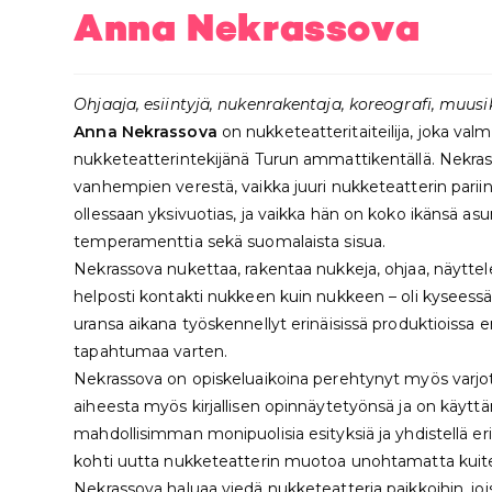
Anna Nekrassova
Ohjaaja, esiintyjä, nukenrakentaja, koreografi, muusik
Anna Nekrassova
on nukketeatteritaiteilija, joka val
nukketeatterintekijänä Turun ammattikentällä. Nekrassov
vanhempien verestä, vaikka juuri nukketeatterin pari
ollessaan yksivuotias, ja vaikka hän on koko ikänsä as
temperamenttia sekä suomalaista sisua.
Nekrassova nukettaa, rakentaa nukkeja, ohjaa, näyttelee,
helposti kontakti nukkeen kuin nukkeen – oli kyseess
uransa aikana työskennellyt erinäisissä produktioissa
tapahtumaa varten.
Nekrassova on opiskeluaikoina perehtynyt myös varjote
aiheesta myös kirjallisen opinnäytetyönsä ja on käytt
mahdollisimman monipuolisia esityksiä ja yhdistellä eri
kohti uutta nukketeatterin muotoa unohtamatta kuite
Nekrassova haluaa viedä nukketeatteria paikkoihin, joi