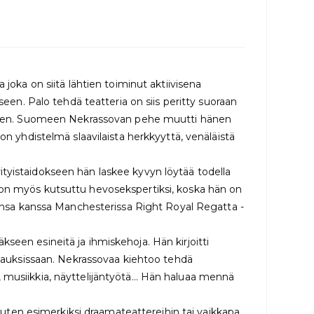
 joka on siitä lähtien toiminut aktiivisena
een. Palo tehdä teatteria on siis peritty suoraan
ollinen. Suomeen Nekrassovan pehe muutti hänen
on yhdistelmä slaavilaista herkkyyttä, venäläistä
erityistaidokseen hän laskee kyvyn löytää todella
 on myös kutsuttu hevosekspertiksi, koska hän on
egansa kanssa Manchesterissa Right Royal Regatta -
seen esineitä ja ihmiskehoja. Hän kirjoitti
hjauksissaan. Nekrassovaa kiehtoo tehdä
oja, musiikkia, näyttelijäntyötä… Hän haluaa mennä
 kuten esimerkiksi draamateattereihin tai vaikkapa