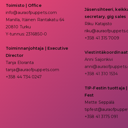
Toimisto | Office
Jäsensihteeri, keik
info@auraofpuppets.com
secretary, gig sales
Manilla, Itäinen Rantakatu 64
Riku Katajisto
20810 Turku
riku@auraofpuppets
Y-tunnus: 2316850-0
+358 41 315 7009
Toiminnanjohtaja
|
Executive
Viestintäkoordinaat
Director
Anni Saijonkivi
Tanja Eloranta
anni@auraofpuppets
tanja@auraofpuppets.com
+358 41 310 1534
+358 44 734 0247
TIP-Festin tuottaja |
Fest
Mette Seppälä
tipfest@auraofpuppe
+358 41 3175 091