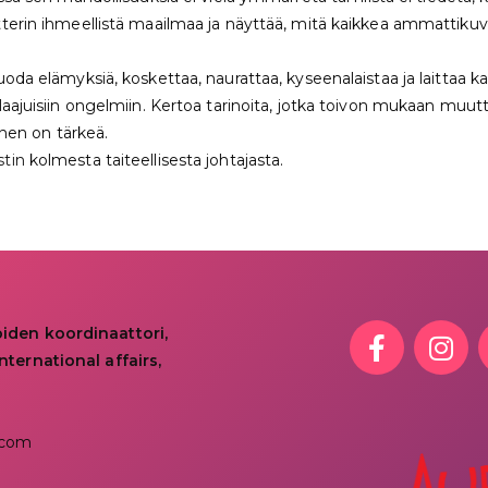
tterin ihmeellistä maailmaa ja näyttää, mitä kaikkea ammattik
oda elämyksiä, koskettaa, naurattaa, kyseenalaistaa ja laittaa k
nlaajuisiin ongelmiin. Kertoa tarinoita, jotka toivon mukaan m
inen on tärkeä.
tin
kolmesta taiteellisesta johtajasta.
oiden koordinaattori,
nternational affairs,
.com