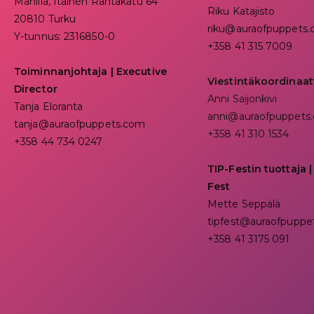
Manilla, Itäinen Rantakatu 64
Riku Katajisto
20810 Turku
riku@auraofpuppets
Y-tunnus: 2316850-0
+358 41 315 7009
Toiminnanjohtaja
|
Executive
Viestintäkoordinaat
Director
Anni Saijonkivi
Tanja Eloranta
anni@auraofpuppets
tanja@auraofpuppets.com
+358 41 310 1534
+358 44 734 0247
TIP-Festin tuottaja |
Fest
Mette Seppälä
tipfest@auraofpuppe
+358 41 3175 091