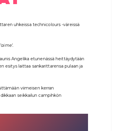
ittaren uhkeissa technicolours -väreissä
’aime’.
kaunis Angelika etunenässä heittäydytään
 esitys laittaa sankarittarensa pulaan ja
sittämään viimeisen kerran
hdikkaan seikkailun campihkön