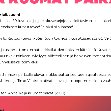
kieli: suomi
ilaansa 60-luvun kirja- ja elokuvasarjojen valloittavimman sankar
laisen kutkuttavaa! Ja siksi niin ihanaa!
en lantiotaan aivan kuten tuon komean nuorukaisen sanat: ’Je t
sta ja uskomattomimmat seikkailut dvd-boksien kätköistä. Kuvan
aurinkokuninkaan syleilyyn. Viihteellinen ja hehkuvan romanttinen
haluiseksi toimijaksi.
opettamisen partaalla olevan nukketeatteriseurueen ajautuessa e
yhönen ja Timo Väntsi loihtivat sauva- ja muppetnukeilleen vau
teri: Angelika ja kuumat paikat (2023)
tsi