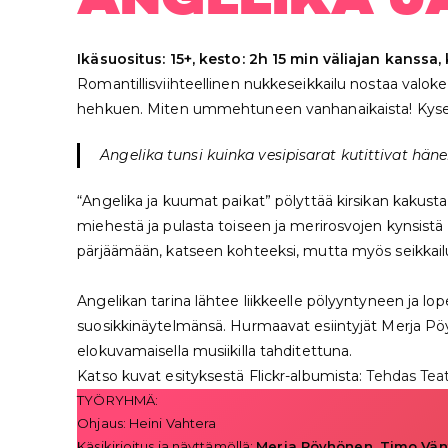
Ikäsuositus: 15+, kesto: 2h 15 min väliajan kanssa, 
Romantillisviihteellinen nukkeseikkailu nostaa valoke
hehkuen. Miten ummehtuneen vanhanaikaista! Kyseena
Angelika tunsi kuinka vesipisarat kutittivat hän
“Angelika ja kuumat paikat” pölyttää kirsikan kaku
miehestä ja pulasta toiseen ja merirosvojen kynsistä 
pärjäämään, katseen kohteeksi, mutta myös seikkailun
Angelikan tarina lähtee liikkeelle pölyyntyneen ja l
suosikkinäytelmänsä. Hurmaavat esiintyjät Merja Pö
elokuvamaisella musiikilla tahditettuna.
Katso kuvat esityksestä Flickr-albumista:
Tehdas Teat
TYÖRYHMÄ:
Ohjaus: Heini Vahtera
Käsikirjoitus ja näyttämöllä:
Merja Pöyhönen, Timo Vän