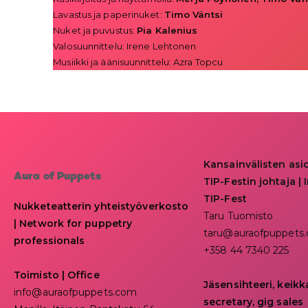
Lavastus ja paperinuket:
Timo Väntsi
Nuket ja puvustus:
Pia Kalenius
Valosuunnittelu: Irene Lehtonen
Musiikki ja äänisuunnittelu: Azra Topcu
Kansainvälisten asi
Aura of Puppets
TIP-Festin johtaja | I
TIP-Fest
Nukketeatterin yhteistyöverkosto
Taru Tuomisto
| Network for puppetry
taru@auraofpuppets
professionals
+358 44 7340 225
Toimisto | Office
Jäsensihteeri, keik
info@auraofpuppets.com
secretary, gig sales