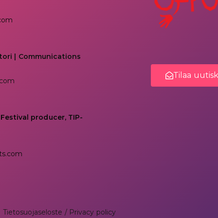
.com
tori | Communications
Tilaa uutis
.com
 Festival producer, TIP-
ts.com
Tietosuojaseloste / Privacy policy