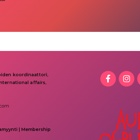
oiden koordinaattori,
nternational affairs,
.com
kamyynti | Membership