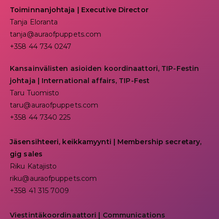
Toiminnanjohtaja
|
Executive Director
Tanja Eloranta
tanja@auraofpuppets.com
+358 44 734 0247
Kansainvälisten asioiden koordinaattori, TIP-Festin
johtaja | I
nternational affairs, TIP-Fest
Taru Tuomisto
taru@auraofpuppets.com
+358 44 7340 225
Jäsensihteeri, keikkamyynti | Membership secretary,
gig sales
Riku Katajisto
riku@auraofpuppets.com
+358 41 315 7009
Viestintäkoordinaattori | Communications