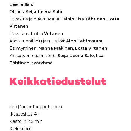
Leena Salo
Ohjaus:
Seija-Leena Salo
Lavastus ja nuket:
Maiju Tainio, Iisa Tähtinen, Lotta
Virtanen
Puvustus:
Lotta Virtanen
Äänisuunnittelu ja musiikki:
Aino Lehtovaara
Esiintyminen:
Nanna Mäkinen, Lotta Virtanen
Yleisötyön suunnittelu:
Seija-Leena Salo, Iisa
Tähtinen, työryhmä
Keikkatiedustelut
info@auraofpuppets.com
Ikäsuositus 4 +
Kesto: n. 45 min
Kieli: suomi