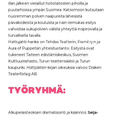
illan jälkeen vieraillut hoitolaitosten pihoilla ja
puutarhoissa ympäri Suomea. Katsomoon kutsutaan
nuoremman polven naapureita läheisistä
päiväkodeista ja kouluista ja näin riemukas esitys
vahvistaa sukupolvien välistä yhteyttä inspiroivalla ja
turvallisella tavalla.
Hattujahti-hanke on
Tehdas Teatteri
n,
Framil ry:
n ja
Aura of Puppetsin yhteistuotanto. Esitystä ovat
tukeneet Taiteen edistämiskeskus, Suomen
Kulttuurirahasto, Turun teatterisäätiö ja Turun
kaupunki.
Hattjakten
-kirjan oikeuksia valvoo Draken
Teaterförlag AB.
TYÖRYHMÄ:
Alkuperäisteoksen dramatisointi ja käännös:
Seija-