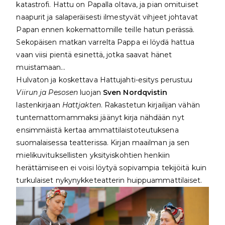
katastrofi. Hattu on Papalla oltava, ja pian omituiset
naapurit ja salaperäisesti ilmestyvät vihjeet johtavat
Papan ennen kokemattomille teille hatun perässä.
Sekopäisen matkan varrelta Pappa ei löydä hattua
vaan viisi pientä esinettä, jotka saavat hänet
muistamaan…
Hulvaton ja koskettava Hattujahti-esitys perustuu
Viirun ja Pesosen
luojan
Sven Nordqvistin
lastenkirjaan
Hattjakten
. Rakastetun kirjailijan vähän
tuntemattomammaksi jäänyt kirja nähdään nyt
ensimmäistä kertaa ammattilaistoteutuksena
suomalaisessa teatterissa. Kirjan maailman ja sen
mielikuvituksellisten yksityiskohtien henkiin
herättämiseen ei voisi löytyä sopivampia tekijöitä kuin
turkulaiset nykynykketeatterin huippuammattilaiset.