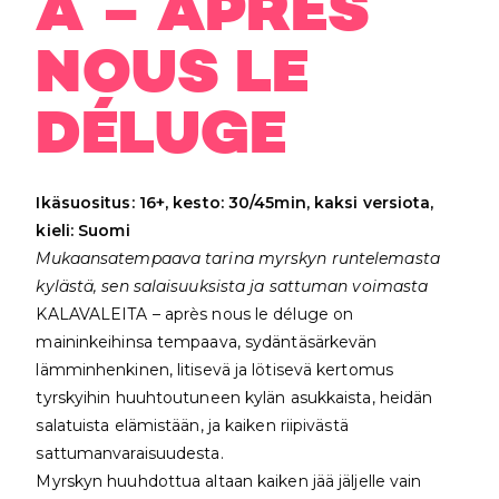
A – APRÈS
NOUS LE
DÉLUGE
Ikäsuositus: 16+, kesto: 30/45min, kaksi versiota,
kieli: Suomi
M
ukaansatempaava tarina myrskyn runtelemasta
kylästä, sen salaisuuksista ja sattuman voimasta
KALAVALEITA – après nous le déluge on
maininkeihinsa tempaava, sydäntäsärkevän
lämminhenkinen, litisevä ja lötisevä kertomus
tyrskyihin huuhtoutuneen kylän asukkaista, heidän
salatuista elämistään, ja kaiken riipivästä
sattumanvaraisuudesta.
Myrskyn huuhdottua altaan kaiken jää jäljelle vain