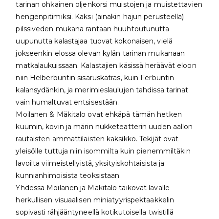
tarinan ohkainen oljenkorsi muistojen ja muistettavien
hengenpitimiksi. Kaksi (ainakin hajun perusteella)
pilssiveden mukana rantaan huuhtoutunutta
uupunutta kalastajaa tuovat kokonaisen, vielä
jokseenkin elossa olevan kylän tarinan mukanaan
matkalaukuissaan. Kalastajien käsissä heräävät eloon
niin Helberbuntin sisaruskatras, kuin Ferbuntin
kalansydänkin, ja merimieslaulujen tahdissa tarinat
vain humaltuvat entsisestään.
Moilanen & Mäkitalo ovat ehkäpä tämän hetken
kuumin, kovin ja märin nukketeatterin uuden aallon
rautaisten ammattilaisten kaksikko. Tekijät ovat
yleisölle tuttuja niin isommilta kuin pienemmiltäkin
lavoilta viimeistellyistä, yksityiskohtaisista ja
kunnianhimoisista teoksistaan.
Yhdessä Moilanen ja Mäkitalo taikovat lavalle
herkullisen visuaalisen miniatyyrispektaakkelin
sopivasti rähjääntyneellä kotikutoisella twistillä