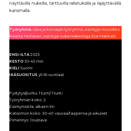
näyttävillä nukeilla, tarttuvilla rallatuksilla ja räjäyttävällä
karismalla.
Työryhmä:
idea ja konsepti työryhmä, esiintyjä-muusikko
Reetta Moilanen, esiintyjä-nukenrakentaja Eve Mäkitalo
ENSI-ILTA
2025
KESTO
30-45 min
KIELI
Suomi
IKÄSUOSITUS
yli 16-vuotiaat
Pystytys/purku: 1 tunti/ 1 tunti
Työryhmän koko: 2
Esiintymistila: alkaen 1m
Katsomon koko: 30-40 vauvaa/taaperoa ja aikuiset
Pimennys: Joustava