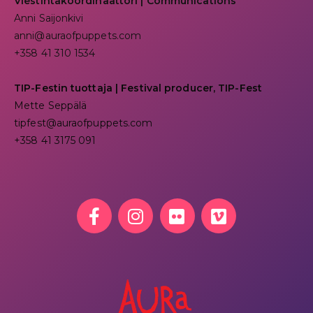
Viestintäkoordinaattori | Communications
Anni Saijonkivi
anni@auraofpuppets.com
+358 41 310 1534
TIP-Festin tuottaja | Festival producer, TIP-Fest
Mette Seppälä
tipfest@auraofpuppets.com
+358 41 3175 091