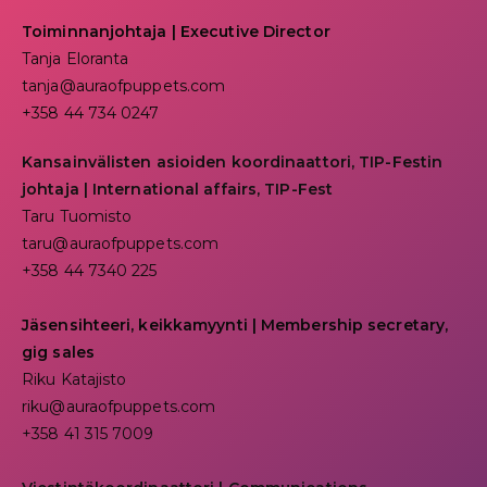
Toiminnanjohtaja
|
Executive Director
Tanja Eloranta
tanja@auraofpuppets.com
+358 44 734 0247
Kansainvälisten asioiden koordinaattori, TIP-Festin
johtaja | I
nternational affairs, TIP-Fest
Taru Tuomisto
taru@auraofpuppets.com
+358 44 7340 225
Jäsensihteeri, keikkamyynti | Membership secretary,
gig sales
Riku Katajisto
riku@auraofpuppets.com
+358 41 315 7009