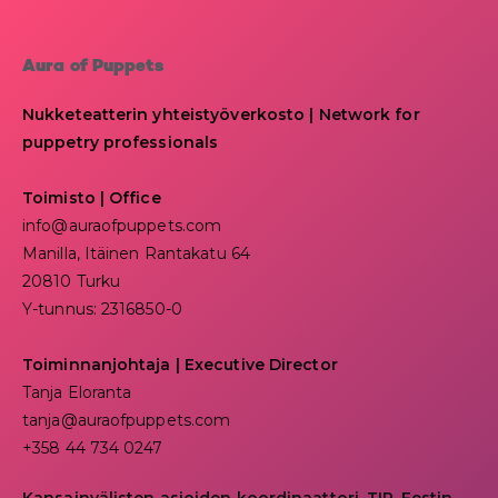
Aura of Puppets
Nukketeatterin yhteistyöverkosto | Network for
puppetry professionals
Toimisto | Office
info@auraofpuppets.com
Manilla, Itäinen Rantakatu 64
20810 Turku
Y-tunnus: 2316850-0
Toiminnanjohtaja
|
Executive Director
Tanja Eloranta
tanja@auraofpuppets.com
+358 44 734 0247