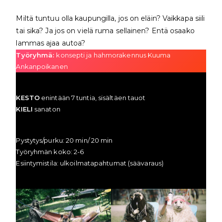
Miltä tuntuu olla kaupungilla, jos on eläin? Vaikkapa siili
tai sika? Ja jos on vielä ruma sellainen? Entä osaako
lammas ajaa autoa?
Työryhmä:
konsepti ja hahmorakennus Kuuma
Ankanpoikanen
KESTO
enintään 7 tuntia, sisältäen tauot
KIELI
sanaton
Pystytys/purku: 20 min/ 20 min
Työryhmän koko: 2-6
Esiintymistila: ulkoilmatapahtumat (säävaraus)