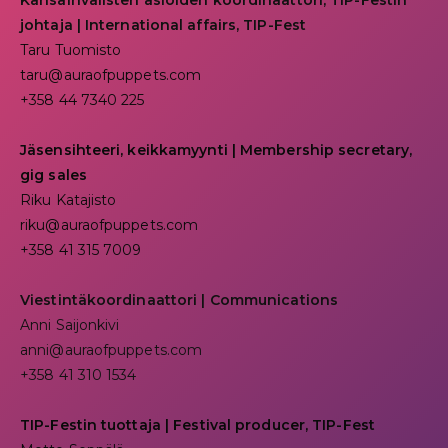
Kansainvälisten asioiden koordinaattori, TIP-Festin
johtaja | I
nternational affairs, TIP-Fest
Taru Tuomisto
taru@auraofpuppets.com
+358 44 7340 225
Jäsensihteeri, keikkamyynti | Membership secretary,
gig sales
Riku Katajisto
riku@auraofpuppets.com
+358 41 315 7009
Viestintäkoordinaattori | Communications
Anni Saijonkivi
anni@auraofpuppets.com
+358 41 310 1534
TIP-Festin tuottaja | Festival producer, TIP-Fest