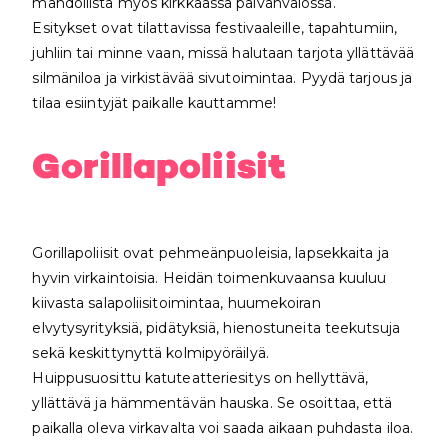
mahdollista myös kirkkaassa päivänvalossa.
Esitykset ovat tilattavissa festivaaleille, tapahtumiin,
juhliin tai minne vaan, missä halutaan tarjota yllättävää
silmäniloa ja virkistävää sivutoimintaa. Pyydä tarjous ja
tilaa esiintyjät paikalle kauttamme!
Gorillapoliisit
Gorillapoliisit ovat pehmeänpuoleisia, lapsekkaita ja
hyvin virkaintoisia. Heidän toimenkuvaansa kuuluu
kiivasta salapoliisitoimintaa, huumekoiran
elvytysyrityksiä, pidätyksiä, hienostuneita teekutsuja
sekä keskittynyttä kolmipyöräilyä.
Huippusuosittu katuteatteriesitys on hellyttävä,
yllättävä ja hämmentävän hauska. Se osoittaa, että
paikalla oleva virkavalta voi saada aikaan puhdasta iloa.