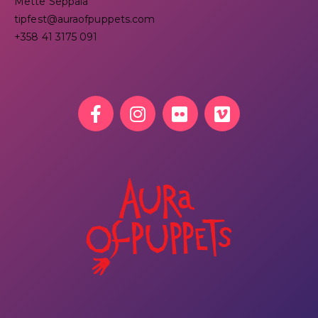
Mette Seppälä
tipfest@auraofpuppets.com
+358 41 3175 091