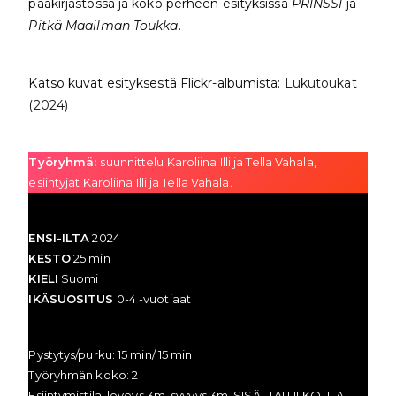
pääkirjastossa ja koko perheen esityksissä
PRINSSI
ja
Pitkä Maailman Toukka
.
Katso kuvat esityksestä Flickr-albumista:
Lukutoukat
(2024)
Työryhmä:
suunnittelu Karoliina Illi ja Tella Vahala,
esiintyjät Karoliina Illi ja Tella Vahala.
ENSI-ILTA
2024
KESTO
25 min
KIELI
Suomi
IKÄSUOSITUS
0-4 -vuotiaat
Pystytys/purku: 15 min/ 15 min
Työryhmän koko: 2
Esiintymistila: leveys 3m, syvyys 3m, SISÄ- TAI ULKOTILA