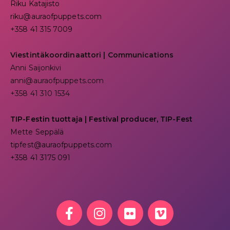
Riku Katajisto
riku@auraofpuppets.com
+358 41 315 7009
Viestintäkoordinaattori | Communications
Anni Saijonkivi
anni@auraofpuppets.com
+358 41 310 1534
TIP-Festin tuottaja | Festival producer, TIP-Fest
Mette Seppälä
tipfest@auraofpuppets.com
+358 41 3175 091