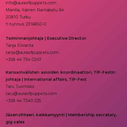
info@auraofpuppets.com
Manilla, Itäinen Rantakatu 64
20810 Turku
Y-tunnus: 2316850-0
Toiminnanjohtaja
|
Executive Director
Tanja Eloranta
tanja@auraofpuppets.com
+358 44 734 0247
Kansainvälisten asioiden koordinaattori, TIP-Festin
johtaja | I
nternational affairs, TIP-Fest
Taru Tuomisto
taru@auraofpuppets.com
+358 44 7340 225
Jäsensihteeri, keikkamyynti | Membership secretary,
gig sales