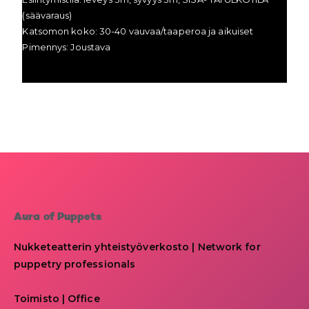
(säävaraus)
Katsomon koko: 30-40 vauvaa/taaperoa ja aikuiset
Pimennys: Joustava
Aura of Puppets
Nukketeatterin yhteistyöverkosto | Network for
puppetry professionals
Toimisto | Office