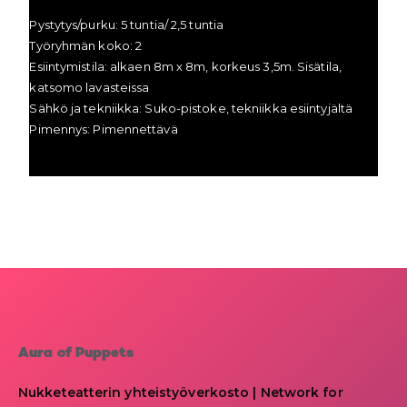
Pystytys/purku: 5 tuntia/ 2,5 tuntia
Työryhmän koko: 2
Esiintymistila: alkaen 8m x 8m, korkeus 3,5m. Sisätila,
katsomo lavasteissa
Sähkö ja tekniikka: Suko-pistoke, tekniikka esiintyjältä
Pimennys: Pimennettävä
Aura of Puppets
Nukketeatterin yhteistyöverkosto | Network for