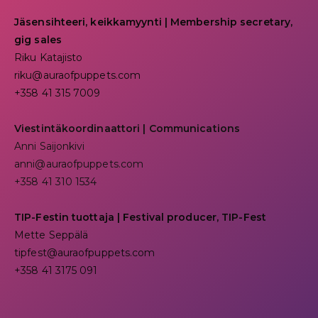
Jäsensihteeri, keikkamyynti | Membership secretary,
gig sales
Riku Katajisto
riku@auraofpuppets.com
+358 41 315 7009
Viestintäkoordinaattori | Communications
Anni Saijonkivi
anni@auraofpuppets.com
+358 41 310 1534
TIP-Festin tuottaja | Festival producer, TIP-Fest
Mette Seppälä
tipfest@auraofpuppets.com
+358 41 3175 091