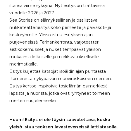
iltansa viime syksynä. Nyt esitys on tilattavissa
vuodelle 2026 ja 2027.
Sea Stories on elämyksellinen ja osallistava
nukketeatteriesitys koko perheelle ja päiväkoti- ja
kouluryhmille. Yleisö istuu esityksen ajan
purjeveneissä. Tarinankerronta, varjoteatteri,
aistikokemukset ja nuket tempaavat yleisön
mukaansa leikilliselle ja mielikuvitukselliselle
merimatkalle.
Esitys kuljettaa katsojat isoäidin ajan puhtaasta
Itämerestä nykypäivän muoviroskaiseen mereen.
Esitys kertoo inspiroivia tosielämän esimerkkejä
lapsista ja nuorista, jotka ovat ryhtyneet toimeen
merten suojelemiseksi
Huom! Esitys ei ole täysin saavutettava, koska
yleisö istuu teoksen lavasteveneissä lattiatasolla.