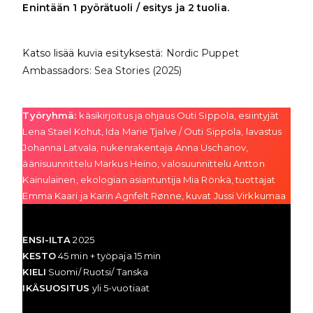
Enintään 1 pyörätuoli / esitys ja 2 tuolia.
Katso lisää kuvia esityksestä:
Nordic Puppet
Ambassadors: Sea Stories (2025)
Työryhmä:
käsikirjoitus ja ohjaus Outi Sippola, esiintyjät
Lena Stael Kohut, Ida Marie Tjalve / Outi Sippola, lavastus
Johanna Latvala, nukenrakentaja Anna Uschanov,
äänisuunnittelu Markus Heino, valosuunnittelu Antton
Kainulainen, ekologian asiantuntija Mia Rönkä, tuottajat
Emma Kaari ja Karin Agnfelt Rønne, kuvat Jussi Virkkumaa
ENSI-ILTA
2025
KESTO
45 min + työpaja 15 min
KIELI
Suomi/ Ruotsi/ Tanska
IKÄSUOSITUS
yli 5-vuotiaat