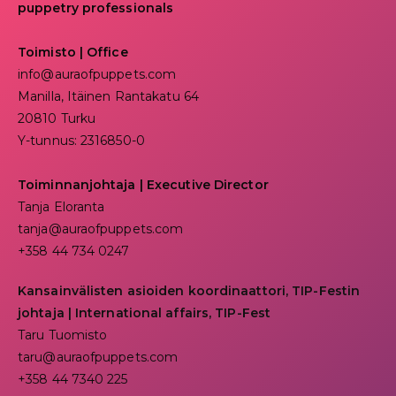
puppetry professionals
Toimisto | Office
info@auraofpuppets.com
Manilla, Itäinen Rantakatu 64
20810 Turku
Y-tunnus: 2316850-0
Toiminnanjohtaja
|
Executive Director
Tanja Eloranta
tanja@auraofpuppets.com
+358 44 734 0247
Kansainvälisten asioiden koordinaattori, TIP-Festin
johtaja | I
nternational affairs, TIP-Fest
Taru Tuomisto
taru@auraofpuppets.com
+358 44 7340 225