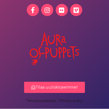
Tilaa uutiskirjeemme!
Tietosuojaseloste / Privacy policy