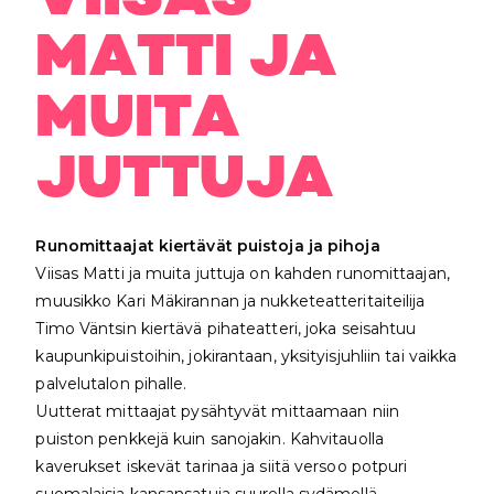
MATTI JA
MUITA
JUTTUJA
Runomittaajat kiertävät puistoja ja pihoja
Viisas Matti ja muita juttuja on kahden runomittaajan,
muusikko Kari Mäkirannan ja nukketeatteritaiteilija
Timo Väntsin kiertävä pihateatteri, joka seisahtuu
kaupunkipuistoihin, jokirantaan, yksityisjuhliin tai vaikka
palvelutalon pihalle.
Uutterat mittaajat pysähtyvät mittaamaan niin
puiston penkkejä kuin sanojakin. Kahvitauolla
kaverukset iskevät tarinaa ja siitä versoo potpuri
suomalaisia kansansatuja suurella sydämellä