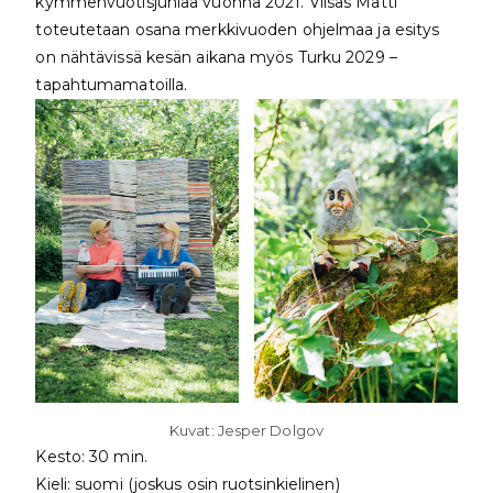
kymmenvuotisjuhlaa vuonna 2021. Viisas Matti
toteutetaan osana merkkivuoden ohjelmaa ja esitys
on nähtävissä kesän aikana myös Turku 2029 –
tapahtumamatoilla.
Kuvat: Jesper Dolgov
Kesto: 30 min.
Kieli: suomi (joskus osin ruotsinkielinen)