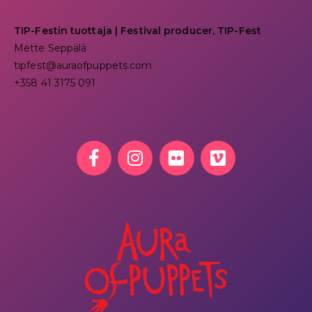
TIP-Festin tuottaja | Festival producer, TIP-Fest
Mette Seppälä
tipfest@auraofpuppets.com
+358 41 3175 091