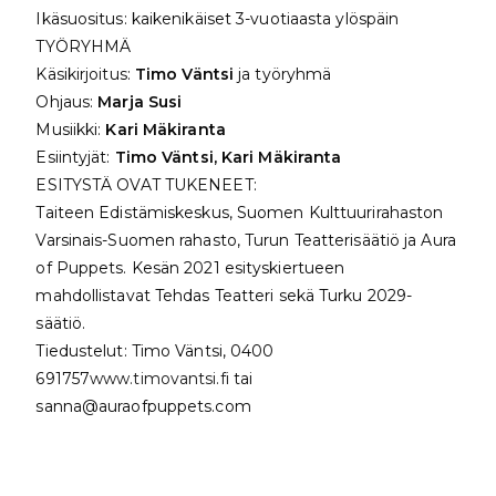
Ikäsuositus: kaikenikäiset 3-vuotiaasta ylöspäin
TYÖRYHMÄ
Käsikirjoitus:
Timo Väntsi
ja työryhmä
Ohjaus:
Marja Susi
Musiikki:
Kari Mäkiranta
Esiintyjät:
Timo Väntsi, Kari Mäkiranta
ESITYSTÄ OVAT TUKENEET:
Taiteen Edistämiskeskus, Suomen Kulttuurirahaston
Varsinais-Suomen rahasto, Turun Teatterisäätiö ja Aura
of Puppets. Kesän 2021 esityskiertueen
mahdollistavat Tehdas Teatteri sekä Turku 2029-
säätiö.
Tiedustelut: Timo Väntsi, 0400
691757
www.timovantsi.fi
tai
sanna@auraofpuppets.com