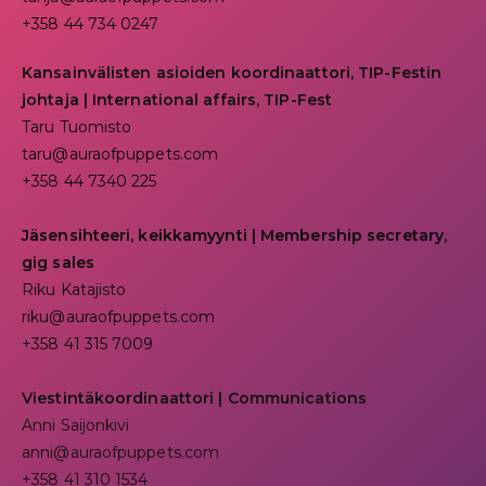
+358 44 734 0247
Kansainvälisten asioiden koordinaattori, TIP-Festin
johtaja | I
nternational affairs, TIP-Fest
Taru Tuomisto
taru@auraofpuppets.com
+358 44 7340 225
Jäsensihteeri, keikkamyynti | Membership secretary,
gig sales
Riku Katajisto
riku@auraofpuppets.com
+358 41 315 7009
Viestintäkoordinaattori | Communications
Anni Saijonkivi
anni@auraofpuppets.com
+358 41 310 1534