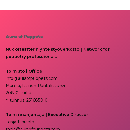
Aura of Puppets
Nukketeatterin yhteistyöverkosto | Network for
puppetry professionals
Toimisto | Office
info@auraofpuppets.com
Manilla, Itäinen Rantakatu 64
20810 Turku
Y-tunnus: 2316850-0
Toiminnanjohtaja
|
Executive Director
Tanja Eloranta
tanja@auraofpuppets.com