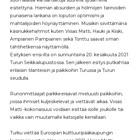
esitettynä. Hieman absurdien ja hölmöjen tarinoiden
punaisena lankana on loputon optimismi ja
mahtailijoiden höynäyttäminen. Musiikin siivittämänä
käsinukkehahmot kuten Viisas Matti, Hauki ja Kiiski,
Ampiainen Pampiainen sekä Tonttu saavat oman
tähtihetkensä näyttämöllä.
Esityksen ensi-ilta on sunnuntaina 20. kesäkuuta 2021
Turun Seikkailupuistossa. Sen jälkeen esitys putkahtaa
erilaisiin tilanteisiin ja paikkoihin Turussa ja Turun
seudulla.
Runonmittaajat parkkeeraavat mieluusti paikkoihin,
joissa ihmiset kuljeskelevat ja viettävät aikaa. Viisas
Matti -kokonaisuus voidaan esittää isolle joukolle tai
vaikka vain muutamalle katsojalle kerrallaan.
Turku viettää Euroopan kulttuuripääkaupungin