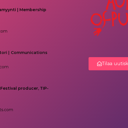
kamyynti | Membership
.com
tori | Communications
Tilaa uutis
.com
 Festival producer, TIP-
ts.com