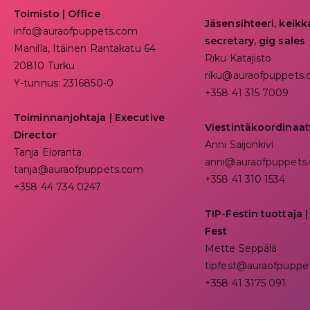
Toimisto | Office
Jäsensihteeri, keik
info@auraofpuppets.com
secretary, gig sales
Manilla, Itäinen Rantakatu 64
Riku Katajisto
20810 Turku
riku@auraofpuppets
Y-tunnus: 2316850-0
+358 41 315 7009
Toiminnanjohtaja
|
Executive
Viestintäkoordinaat
Director
Anni Saijonkivi
Tanja Eloranta
anni@auraofpuppets
tanja@auraofpuppets.com
+358 41 310 1534
+358 44 734 0247
TIP-Festin tuottaja |
Fest
Mette Seppälä
tipfest@auraofpuppe
+358 41 3175 091