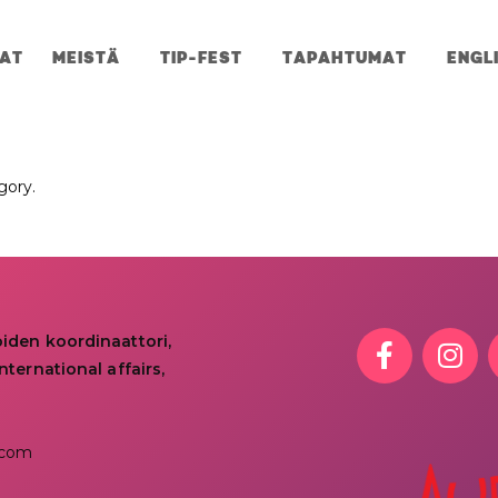
JAT
MEISTÄ
TIP-FEST
TAPAHTUMAT
ENGL
gory.
oiden koordinaattori,
nternational affairs,
.com