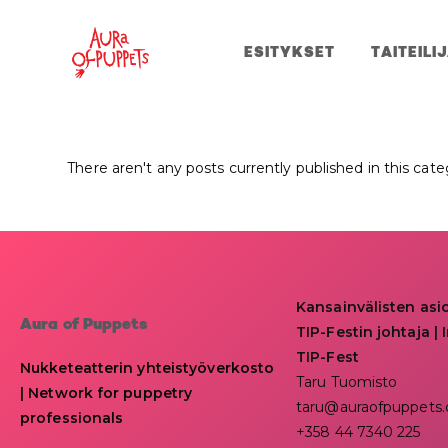
ESITYKSET
TAITEILI
There aren't any posts currently published in this cate
Kansainvälisten asi
Aura of Puppets
TIP-Festin johtaja | I
TIP-Fest
Nukketeatterin yhteistyöverkosto
Taru Tuomisto
| Network for puppetry
taru@auraofpuppets
professionals
+358 44 7340 225