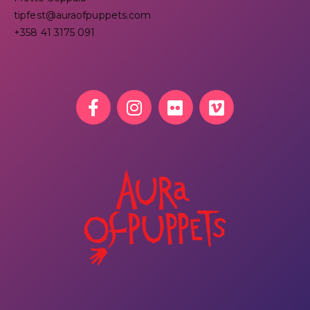
tipfest@auraofpuppets.com
+358 41 3175 091