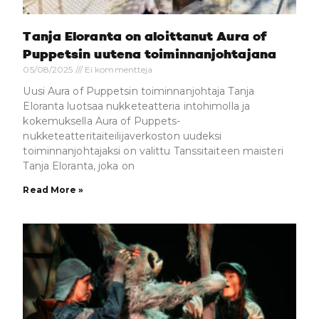
Tanja Eloranta on aloittanut Aura of
Puppetsin uutena toiminnanjohtajana
05/08/2025
Ei kommentteja
Uusi Aura of Puppetsin toiminnanjohtaja Tanja
Eloranta luotsaa nukketeatteria intohimolla ja
kokemuksella Aura of Puppets-
nukketeatteritaiteilijaverkoston uudeksi
toiminnanjohtajaksi on valittu Tanssitaiteen maisteri
Tanja Eloranta, joka on
Read More »