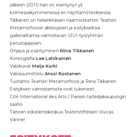
jälkeen (2011) hän on esiintynyt yli
kolmessakymmenessä eri näyttämöteoksessa.
Tikkanen on helsinkiläisen naamioteatteri Teatteri
Metamorfoosin aktiivijäsen ja esityksellisiä
galleriailtamia valmistavan UIUI-työryhmän
perustajajäsen.
Ohjaus ja esiintyminen
Riina Tikkanen
Koreografia
Lee Lahikainen
Valokuvat
Maija Kurki
Valosuunnittelu
Anssi Ruotanen
Tuotanto Teatteri Metamorfoosi ja Riina Tikkanen
Esityksen valmistamista ovat tukeneet:
Cité International des Arts / Pariisin taiteilijakaupungin
säätiö
Taiteen edistämiskeskus Teaterstiftelsen Vivicas
Vänner