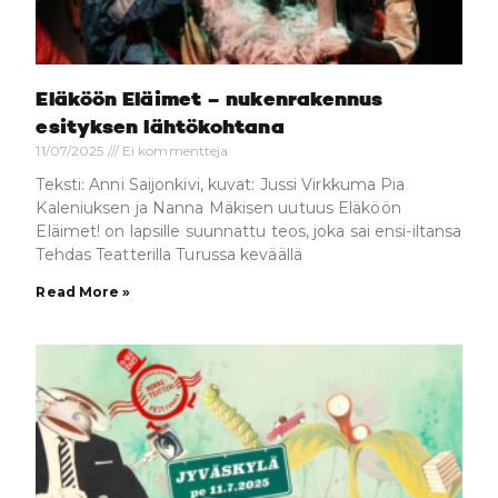
Eläköön Eläimet – nukenrakennus
esityksen lähtökohtana
11/07/2025
Ei kommentteja
Teksti: Anni Saijonkivi, kuvat: Jussi Virkkuma Pia
Kaleniuksen ja Nanna Mäkisen uutuus Eläköön
Eläimet! on lapsille suunnattu teos, joka sai ensi-iltansa
Tehdas Teatterilla Turussa keväällä
Read More »