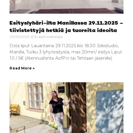
Esityslyhäri-ilta Manillassa 29.11.2025 –
tiivistettyjä hetkiä ja tuoreita ideoita
09/10/2025
Ei kommentteja
Osta liput Lauantaina 29.11.2025 klo 18:30 Jokistudio,
Manilla, Turku 3 lyhytesitystä, max 20min/ esitys Liput
10 / 5€ (Alennushinta AofP:n tai Tehtaan jäsenille)
Read More »