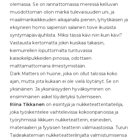
olemassa. Se on rannattomassa meressä kelluvan
muodottoman olion märkä tulevaisuuden uni, ja
maailmankaikkeuden aikajanalla pienen, lyhytikäisen ja
eksyneen homo sapiensin salainen toive ikuisista
syntymäpäiväjuhlista. Miksi tässä kävi niin kuin kävi?
Vastausta kertomatta jokin kuiskaa takaisin,
kiemurrellen loputtomalta tuntuvassa
karaokelipukkeiden pinossa, odottaen
malttamattomana ilmestymistään.
Dark Matters on huone, joka on ollut talossa koko
ajan, mutta jota kukaan ei ole vielä löytänyt. Se on
yksinäinen. Ja yksinäisyyden hyväksyminen on
ensimmäinen askel löydetyksi tulemiseen.
Riina Tikkanen
on esiintyjä ja nukketeatteritaiteilija,
joka työskentelee vaihtelevissa kokoonpanoissa ja
työryhmissä liikkuen nukketeatterin, esineiden,
materiaalien ja fyysisen teatterin välimaastoissa. Turun
Taideakatemian nukketeatterilinjalta valmistumisensa