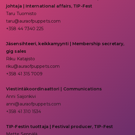
johtaja | I
nternational affairs, TIP-Fest
Taru Tuomisto
taru@auraofpuppets.com
+358 44 7340 225
Jäsensihteeri, keikkamyynti | Membership secretary,
gig sales
Riku Katajisto
riku@auraofpuppets.com
+358 41 315 7009
Viestintäkoordinaattori | Communications
Anni Saijonkivi
anni@auraofpuppets.com
+358 41 310 1534
TIP-Festin tuottaja | Festival producer, TIP-Fest
Mette Seppälä