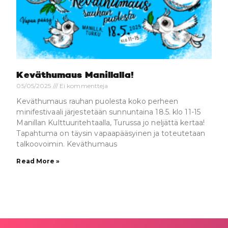
Keväthumaus Manillalla!
05/05/2025
Ei kommentteja
Keväthumaus rauhan puolesta koko perheen
minifestivaali järjestetään sunnuntaina 18.5. klo 11-15
Manillan Kulttuuritehtaalla, Turussa jo neljättä kertaa!
Tapahtuma on täysin vapaapääsyinen ja toteutetaan
talkoovoimin. Keväthumaus
Read More »