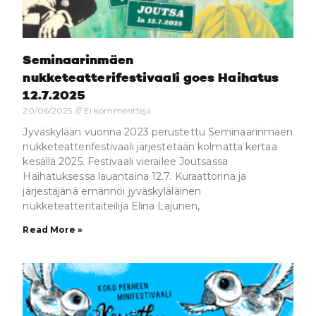
Seminaarinmäen
nukketeatterifestivaali goes Haihatus
12.7.2025
20/06/2025
Ei kommentteja
Jyväskylään vuonna 2023 perustettu Seminaarinmäen
nukketeatterifestivaali järjestetään kolmatta kertaa
kesällä 2025. Festivaali vierailee Joutsassa
Haihatuksessa lauantaina 12.7. Kuraattorina ja
järjestäjänä emännöi jyväskyläläinen
nukketeatteritaiteilija Elina Lajunen,
Read More »