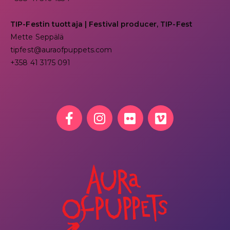
TIP-Festin tuottaja | Festival producer, TIP-Fest
Mette Seppälä
tipfest@auraofpuppets.com
+358 41 3175 091