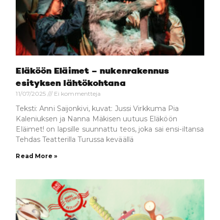
Eläköön Eläimet – nukenrakennus
esityksen lähtökohtana
11/07/2025
Ei kommentteja
Teksti: Anni Saijonkivi, kuvat: Jussi Virkkuma Pia
Kaleniuksen ja Nanna Mäkisen uutuus Eläköön
Eläimet! on lapsille suunnattu teos, joka sai ensi-iltansa
Tehdas Teatterilla Turussa keväällä
Read More »