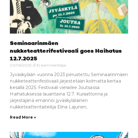
Seminaarinmäen
nukketeatterifestivaali goes Haihatus
12.7.2025
20/06/2025
Ei kommentteja
Jyväskylään vuonna 2023 perustettu Seminaarinmäen
nukketeatterifestivaali järjestetään kolmatta kertaa
kesällä 2025. Festivaali vierailee Joutsassa
Haihatuksessa lauantaina 12.7. Kuraattorina ja
järjestäjänä emännöi jyväskyläläinen
nukketeatteritaiteilija Elina Lajunen,
Read More »