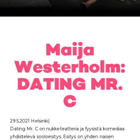
Maija
Westerholm:
DATING MR.
C
29.5.2021 Helsinki|
Dating Mr. C on nukketeatteria ja fyysistä komediaa
yhdistelevä sooloesitys. Esitys on yhden naisen