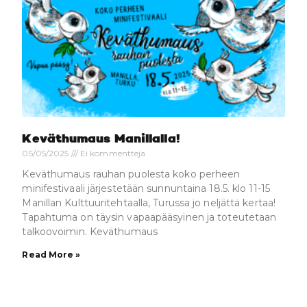
Keväthumaus Manillalla!
05/05/2025
Ei kommentteja
Keväthumaus rauhan puolesta koko perheen
minifestivaali järjestetään sunnuntaina 18.5. klo 11-15
Manillan Kulttuuritehtaalla, Turussa jo neljättä kertaa!
Tapahtuma on täysin vapaapääsyinen ja toteutetaan
talkoovoimin. Keväthumaus
Read More »