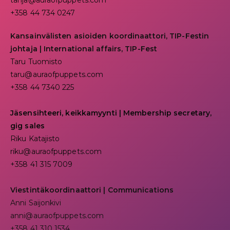
tanja@auraofpuppets.com
+358 44 734 0247
Kansainvälisten asioiden koordinaattori, TIP-Festin
johtaja | I
nternational affairs, TIP-Fest
Taru Tuomisto
taru@auraofpuppets.com
+358 44 7340 225
Jäsensihteeri, keikkamyynti | Membership secretary,
gig sales
Riku Katajisto
riku@auraofpuppets.com
+358 41 315 7009
Viestintäkoordinaattori | Communications
Anni Saijonkivi
anni@auraofpuppets.com
+358 41 310 1534