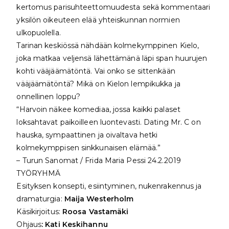
kertomus parisuhteettomuudesta sekä kommentaari
yksilön oikeuteen elää yhteiskunnan normien
ulkopuolella.
Tarinan keskiössä nähdään kolmekymppinen Kielo,
joka matkaa veljensä lähettämänä läpi span huurujen
kohti vääjäämätöntä. Vai onko se sittenkään
vääjäämätöntä? Mikä on Kielon lempikukka ja
onnellinen loppu?
“Harvoin näkee komediaa, jossa kaikki palaset
loksahtavat paikoilleen luontevasti. Dating Mr. C on
hauska, sympaattinen ja oivaltava hetki
kolmekymppisen sinkkunaisen elämää.”
– Turun Sanomat / Frida Maria Pessi 24.2.2019
TYÖRYHMÄ
Esityksen konsepti, esiintyminen, nukenrakennus ja
dramaturgia:
Maija Westerholm
Käsikirjoitus:
Roosa Vastamäki
Ohjaus
: Kati Keskihannu