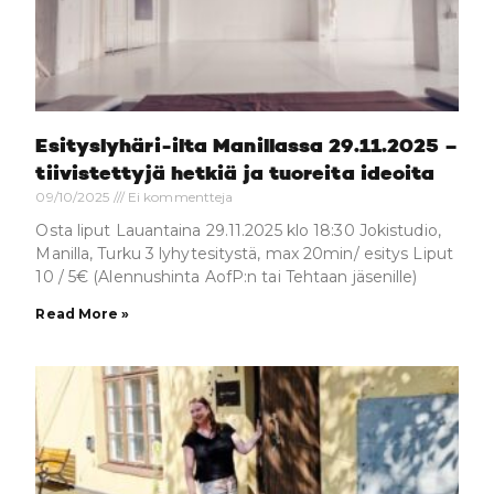
Esityslyhäri-ilta Manillassa 29.11.2025 –
tiivistettyjä hetkiä ja tuoreita ideoita
09/10/2025
Ei kommentteja
Osta liput Lauantaina 29.11.2025 klo 18:30 Jokistudio,
Manilla, Turku 3 lyhytesitystä, max 20min/ esitys Liput
10 / 5€ (Alennushinta AofP:n tai Tehtaan jäsenille)
Read More »