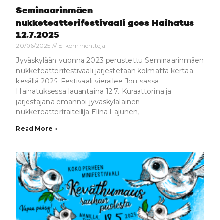
Seminaarinmäen
nukketeatterifestivaali goes Haihatus
12.7.2025
20/06/2025
Ei kommentteja
Jyväskylään vuonna 2023 perustettu Seminaarinmäen
nukketeatterifestivaali järjestetään kolmatta kertaa
kesällä 2025. Festivaali vierailee Joutsassa
Haihatuksessa lauantaina 12.7. Kuraattorina ja
järjestäjänä emännöi jyväskyläläinen
nukketeatteritaiteilija Elina Lajunen,
Read More »