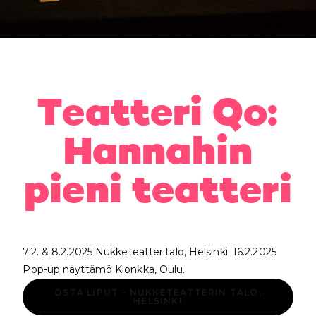
Teatteri Qo:
Hannahin
pieni teatteri
7.2. & 8.2.2025 Nukketeatteritalo, Helsinki. 16.2.2025
Pop-up näyttämö Klonkka, Oulu.
OSTA LIPUT – NUKKETEATTERIN TALO,
HELSINKI