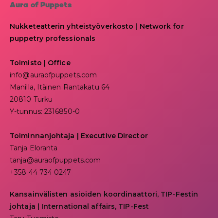
Aura of Puppets
Nukketeatterin yhteistyöverkosto | Network for
puppetry professionals
Toimisto | Office
info@auraofpuppets.com
Manilla, Itäinen Rantakatu 64
20810 Turku
Y-tunnus: 2316850-0
Toiminnanjohtaja
|
Executive Director
Tanja Eloranta
tanja@auraofpuppets.com
+358 44 734 0247
Kansainvälisten asioiden koordinaattori, TIP-Festin
johtaja | I
nternational affairs, TIP-Fest