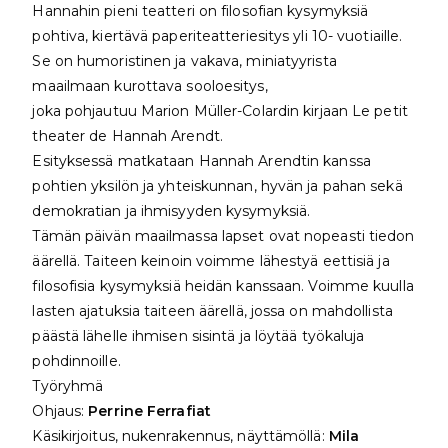
Hannahin pieni teatteri on filosofian kysymyksiä
pohtiva, kiertävä paperiteatteriesitys yli 10- vuotiaille.
Se on humoristinen ja vakava, miniatyyrista
maailmaan kurottava sooloesitys,
joka pohjautuu Marion Müller-Colardin kirjaan Le petit
theater de Hannah Arendt.
Esityksessä matkataan Hannah Arendtin kanssa
pohtien yksilön ja yhteiskunnan, hyvän ja pahan sekä
demokratian ja ihmisyyden kysymyksiä.
Tämän päivän maailmassa lapset ovat nopeasti tiedon
äärellä. Taiteen keinoin voimme lähestyä eettisiä ja
filosofisia kysymyksiä heidän kanssaan. Voimme kuulla
lasten ajatuksia taiteen äärellä, jossa on mahdollista
päästä lähelle ihmisen sisintä ja löytää työkaluja
pohdinnoille.
Työryhmä
Ohjaus:
Perrine Ferrafiat
Käsikirjoitus, nukenrakennus, näyttämöllä:
Mila