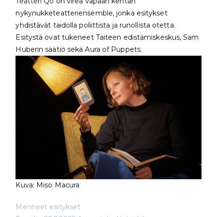
Teatteri Qo
on vireä vapaan kentän
nykynukketeatteriensemble, jonka esitykset
yhdistävät taidolla poliittista ja runollista otetta.
Esitystä ovat tukeneet Taiteen edistämiskeskus, Sam
Huberin säätiö sekä Aura of Puppets.
Kuva: Miso Macura
Menneet esitykset