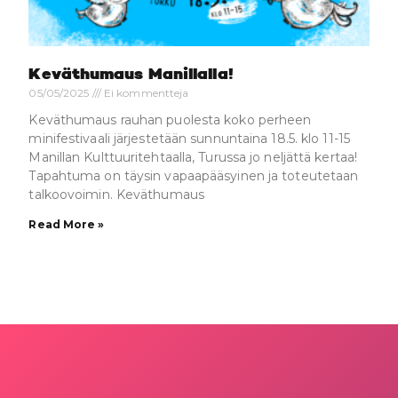
Keväthumaus Manillalla!
05/05/2025
Ei kommentteja
Keväthumaus rauhan puolesta koko perheen
minifestivaali järjestetään sunnuntaina 18.5. klo 11-15
Manillan Kulttuuritehtaalla, Turussa jo neljättä kertaa!
Tapahtuma on täysin vapaapääsyinen ja toteutetaan
talkoovoimin. Keväthumaus
Read More »