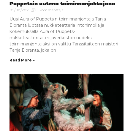
Puppetsin uutena toiminnanjohtajana
05/08/2025
Ei kommentteja
Uusi Aura of Puppetsin toiminnanjohtaja Tanja
Eloranta luotsaa nukketeatteria intohimolla ja
kokemuksella Aura of Puppets-
nukketeatteritaiteilijaverkoston uudeksi
toiminnanjohtajaksi on valittu Tanssitaiteen maisteri
Tanja Eloranta, joka on
Read More »