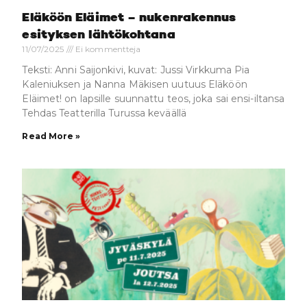
Eläköön Eläimet – nukenrakennus
esityksen lähtökohtana
11/07/2025
Ei kommentteja
Teksti: Anni Saijonkivi, kuvat: Jussi Virkkuma Pia
Kaleniuksen ja Nanna Mäkisen uutuus Eläköön
Eläimet! on lapsille suunnattu teos, joka sai ensi-iltansa
Tehdas Teatterilla Turussa keväällä
Read More »