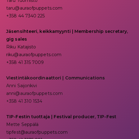
Taru Tuomisto
taru@auraofpuppets.com
+358 44 7340 225
Jäsensihteeri, keikkamyynti | Membership secretary,
gig sales
Riku Katajisto
riku@auraofpuppets.com
+358 41 315 7009
Viestintäkoordinaattori | Communications
Anni Saijonkivi
anni@auraofpuppets.com
+358 41 310 1534
TIP-Festin tuottaja | Festival producer, TIP-Fest
Mette Seppälä
tipfest@auraofpuppets.com