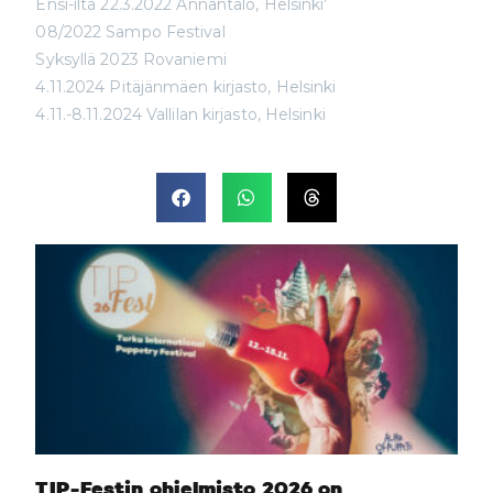
Ensi-ilta
22.3.2022 Annantalo, Helsinki’
08/2022 Sampo Festival
Syksyllä 2023 Rovaniemi
4.11.2024 Pitäjänmäen kirjasto, Helsinki
4.11.-8.11.2024 Vallilan kirjasto, Helsinki
TIP-Festin ohjelmisto 2026 on