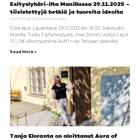
Esityslyhäri-ilta Manillassa 29.11.2025 –
tiivistettyjä hetkiä ja tuoreita ideoita
09/10/2025
Ei kommentteja
Osta liput Lauantaina 29.11.2025 klo 18:30 Jokistudio,
Manilla, Turku 3 lyhytesitystä, max 20min/ esitys Liput
10 / 5€ (Alennushinta AofP:n tai Tehtaan jäsenille)
Read More »
Tanja Eloranta on aloittanut Aura of