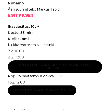
Nirhamo
Äänisuunnittelu: Markus Tapio
ESITYKSET
Ikäsuositus: 10v.+
Kesto: 35 min.
Kieli: suomi
Nukketeatteritalo, Helsinki
7.2. 10:00
8.2. 15:00
OSTA LIPUT – NUKKETEATTERIN TALO,
HELSINKI
Pop-up näyttämö Klonkka, Oulu
16.2. 12:00
LISÄTIETOJA – KLONKKA, OULU