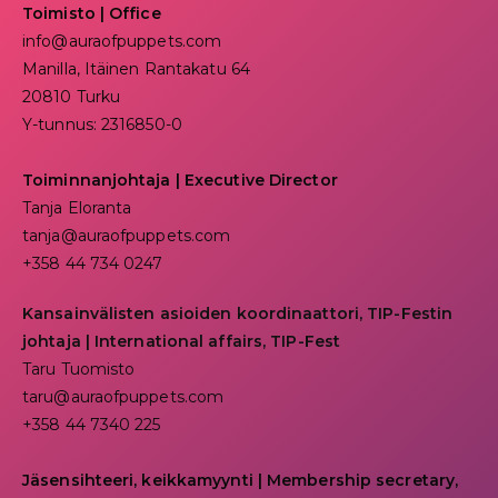
Toimisto | Office
info@auraofpuppets.com
Manilla, Itäinen Rantakatu 64
20810 Turku
Y-tunnus: 2316850-0
Toiminnanjohtaja
|
Executive Director
Tanja Eloranta
tanja@auraofpuppets.com
+358 44 734 0247
Kansainvälisten asioiden koordinaattori, TIP-Festin
johtaja | I
nternational affairs, TIP-Fest
Taru Tuomisto
taru@auraofpuppets.com
+358 44 7340 225
Jäsensihteeri, keikkamyynti | Membership secretary,