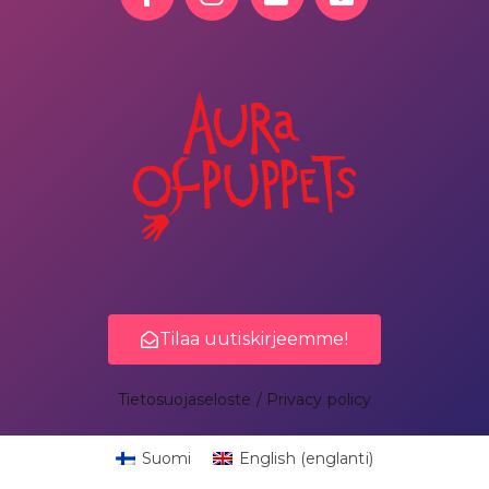
Tilaa uutiskirjeemme!
Tietosuojaseloste / Privacy policy
Suomi
English
(
englanti
)