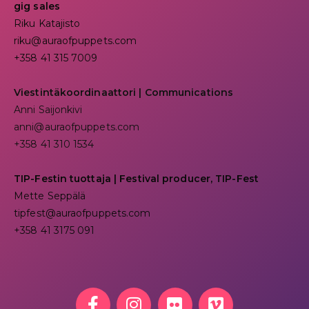
gig sales
Riku Katajisto
riku@auraofpuppets.com
+358 41 315 7009
Viestintäkoordinaattori | Communications
Anni Saijonkivi
anni@auraofpuppets.com
+358 41 310 1534
TIP-Festin tuottaja | Festival producer, TIP-Fest
Mette Seppälä
tipfest@auraofpuppets.com
+358 41 3175 091