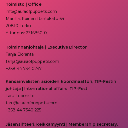
Toimisto | Office
info@auraofpuppets.com
Manilla, Itäinen Rantakatu 64
20810 Turku
Y-tunnus: 2316850-0
Toiminnanjohtaja
|
Executive Director
Tanja Eloranta
tanja@auraofpuppets.com
+358 44 734 0247
Kansainvälisten asioiden koordinaattori, TIP-Festin
johtaja | I
nternational affairs, TIP-Fest
Taru Tuomisto
taru@auraofpuppets.com
+358 44 7340 225
Jäsensihteeri, keikkamyynti | Membership secretary,