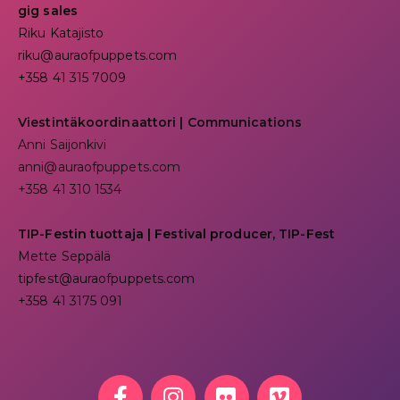
gig sales
Riku Katajisto
riku@auraofpuppets.com
+358 41 315 7009
Viestintäkoordinaattori | Communications
Anni Saijonkivi
anni@auraofpuppets.com
+358 41 310 1534
TIP-Festin tuottaja | Festival producer, TIP-Fest
Mette Seppälä
tipfest@auraofpuppets.com
+358 41 3175 091