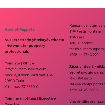
Kansainvälisten asi
Aura of Puppets
TIP-Festin johtaja | I
TIP-Fest
Nukketeatterin yhteistyöverkosto
Taru Tuomisto
| Network for puppetry
taru@auraofpuppets
professionals
+358 44 7340 225
Toimisto | Office
Jäsensihteeri, keik
info@auraofpuppets.com
secretary, gig sales
Manilla, Itäinen Rantakatu 64
Riku Katajisto
20810 Turku
riku@auraofpuppets
Y-tunnus: 2316850-0
+358 41 315 7009
Toiminnanjohtaja
|
Executive
Viestintäkoordinaat
Director