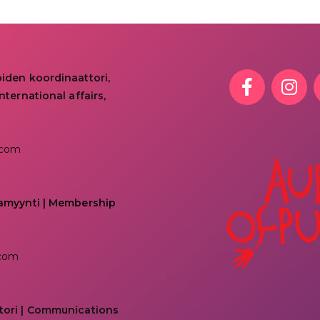
oiden koordinaattori,
nternational affairs,
.com
kamyynti | Membership
.com
tori | Communications