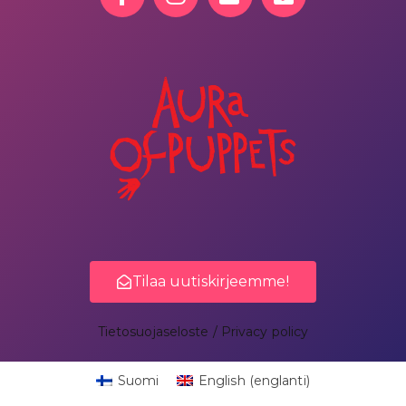
Tilaa uutiskirjeemme!
Tietosuojaseloste / Privacy policy
Suomi
English
(
englanti
)