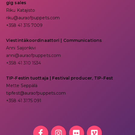
gig sales
Riku Katajisto
riku@auraofpuppets.com
+358 41 315 7009
Viestintäkoordinaattori | Communications
Anni Saijonkivi
anni@auraofpuppets.com
+358 41 310 1534
TIP-Festin tuottaja | Festival producer, TIP-Fest
Mette Seppälä
tipfest@auraofpuppets.com
+358 41 3175 091