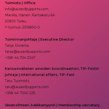
Toimisto | Office
info@auraofpuppets.com
Manilla, Itäinen Rantakatu 64
20810 Turku
Y-tunnus: 2316850-0
Toiminnanjohtaja
|
Executive Director
Tanja Eloranta
tanja@auraofpuppets.com
+358 44 734 0247
Kansainvälisten asioiden koordinaattori, TIP-Festin
johtaja | I
nternational affairs, TIP-Fest
Taru Tuomisto
taru@auraofpuppets.com
+358 44 7340 225
Jäsensihteeri, keikkamyynti | Membership secretary,