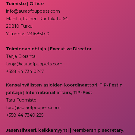
Toimisto | Office
info@auraofpuppets.com
Manilla, Itäinen Rantakatu 64
20810 Turku
Y-tunnus: 2316850-0
Toiminnanjohtaja
|
Executive Director
Tanja Eloranta
tanja@auraofpuppets.com
+358 44 734 0247
Kansainvälisten asioiden koordinaattori, TIP-Festin
johtaja | I
nternational affairs, TIP-Fest
Taru Tuomisto
taru@auraofpuppets.com
+358 44 7340 225
Jäsensihteeri, keikkamyynti | Membership secretary,