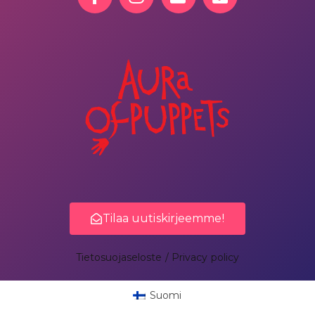
Tilaa uutiskirjeemme!
Tietosuojaseloste / Privacy policy
Suomi