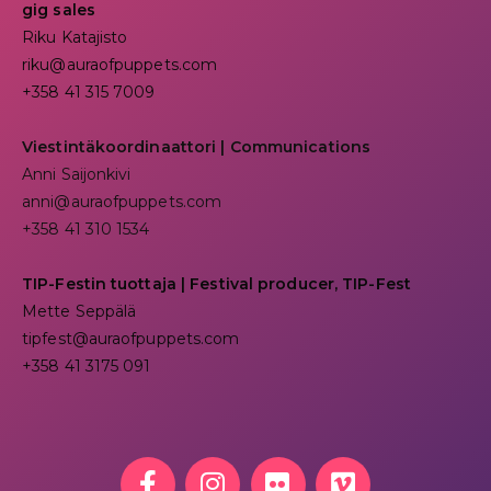
gig sales
Riku Katajisto
riku@auraofpuppets.com
+358 41 315 7009
Viestintäkoordinaattori | Communications
Anni Saijonkivi
anni@auraofpuppets.com
+358 41 310 1534
TIP-Festin tuottaja | Festival producer, TIP-Fest
Mette Seppälä
tipfest@auraofpuppets.com
+358 41 3175 091