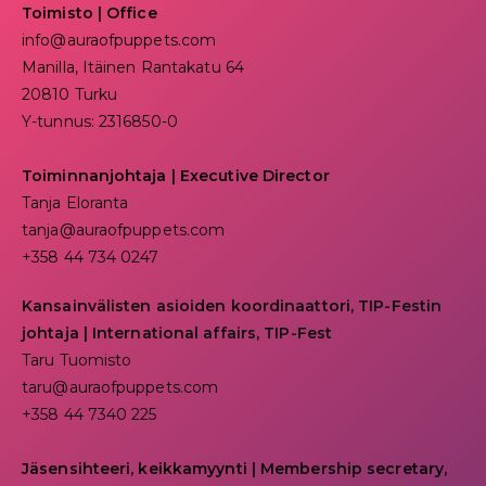
Toimisto | Office
info@auraofpuppets.com
Manilla, Itäinen Rantakatu 64
20810 Turku
Y-tunnus: 2316850-0
Toiminnanjohtaja
|
Executive Director
Tanja Eloranta
tanja@auraofpuppets.com
+358 44 734 0247
Kansainvälisten asioiden koordinaattori, TIP-Festin
johtaja | I
nternational affairs, TIP-Fest
Taru Tuomisto
taru@auraofpuppets.com
+358 44 7340 225
Jäsensihteeri, keikkamyynti | Membership secretary,