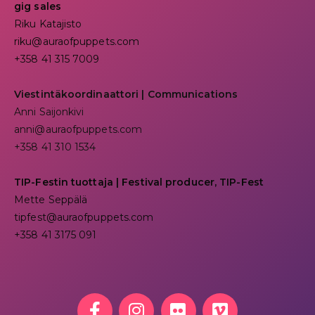
gig sales
Riku Katajisto
riku@auraofpuppets.com
+358 41 315 7009
Viestintäkoordinaattori | Communications
Anni Saijonkivi
anni@auraofpuppets.com
+358 41 310 1534
TIP-Festin tuottaja | Festival producer, TIP-Fest
Mette Seppälä
tipfest@auraofpuppets.com
+358 41 3175 091