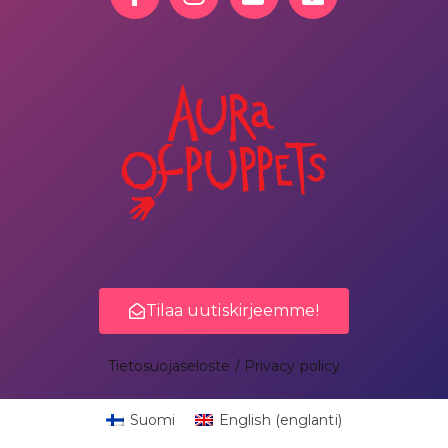
Tilaa uutiskirjeemme!
Tietosuojaseloste / Privacy policy
Suomi
English
(
englanti
)