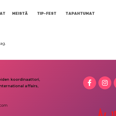
JAT
MEISTÄ
TIP-FEST
TAPAHTUMAT
tag.
oiden koordinaattori,
nternational affairs,
.com