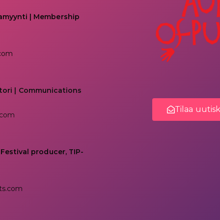
kamyynti | Membership
.com
tori | Communications
Tilaa uutis
.com
 Festival producer, TIP-
ts.com