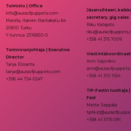
Toimisto | Office
Jäsensihteeri, keik
info@auraofpuppets.com
secretary, gig sales
Manilla, Itäinen Rantakatu 64
Riku Katajisto
20810 Turku
riku@auraofpuppets
Y-tunnus: 2316850-0
+358 41 315 7009
Toiminnanjohtaja
|
Executive
Viestintäkoordinaat
Director
Anni Saijonkivi
Tanja Eloranta
anni@auraofpuppets
tanja@auraofpuppets.com
+358 41 310 1534
+358 44 734 0247
TIP-Festin tuottaja |
Fest
Mette Seppälä
tipfest@auraofpuppe
+358 41 3175 091