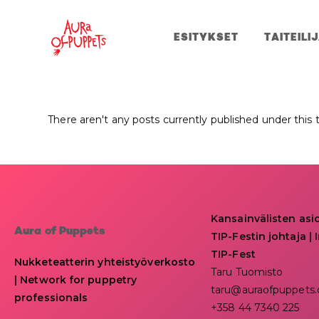
ESITYKSET
TAITEILI
There aren't any posts currently published under this 
Kansainvälisten asi
Aura of Puppets
TIP-Festin johtaja | I
TIP-Fest
Nukketeatterin yhteistyöverkosto
Taru Tuomisto
| Network for puppetry
taru@auraofpuppets
professionals
+358 44 7340 225