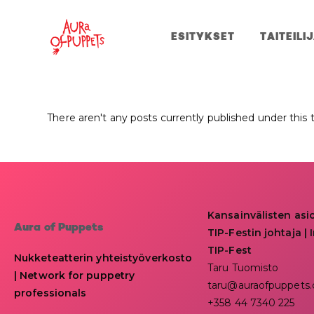
ESITYKSET
TAITEILI
There aren't any posts currently published under this 
Kansainvälisten asi
Aura of Puppets
TIP-Festin johtaja | I
TIP-Fest
Nukketeatterin yhteistyöverkosto
Taru Tuomisto
| Network for puppetry
taru@auraofpuppets
professionals
+358 44 7340 225