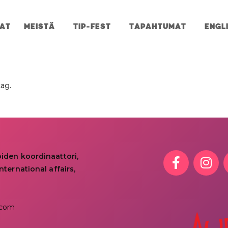
JAT
MEISTÄ
TIP-FEST
TAPAHTUMAT
ENGL
tag.
oiden koordinaattori,
nternational affairs,
.com