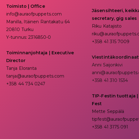
Toimisto | Office
Jäsensihteeri, keik
info@auraofpuppets.com
secretary, gig sales
Manilla, Itäinen Rantakatu 64
Riku Katajisto
20810 Turku
riku@auraofpuppets
Y-tunnus: 2316850-0
+358 41 315 7009
Toiminnanjohtaja
|
Executive
Viestintäkoordinaat
Director
Anni Saijonkivi
Tanja Eloranta
anni@auraofpuppets
tanja@auraofpuppets.com
+358 41 310 1534
+358 44 734 0247
TIP-Festin tuottaja |
Fest
Mette Seppälä
tipfest@auraofpuppe
+358 41 3175 091