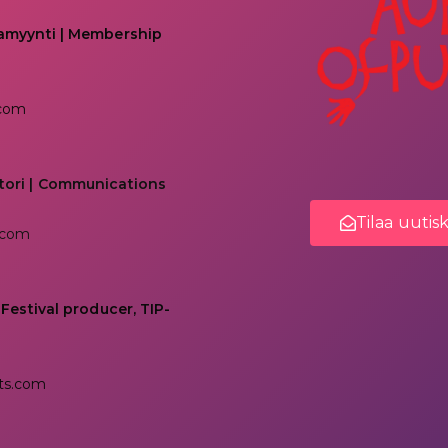
kamyynti | Membership
.com
tori | Communications
Tilaa uutis
.com
 Festival producer, TIP-
ts.com