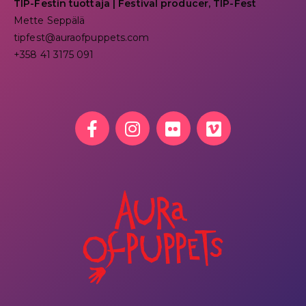
TIP-Festin tuottaja | Festival producer, TIP-Fest
Mette Seppälä
tipfest@auraofpuppets.com
+358 41 3175 091