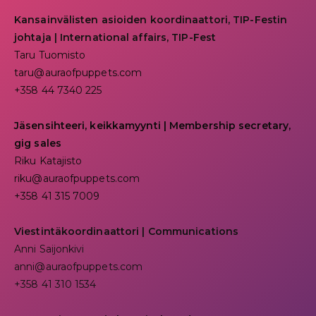
Kansainvälisten asioiden koordinaattori, TIP-Festin
johtaja | I
nternational affairs, TIP-Fest
Taru Tuomisto
taru@auraofpuppets.com
+358 44 7340 225
Jäsensihteeri, keikkamyynti | Membership secretary,
gig sales
Riku Katajisto
riku@auraofpuppets.com
+358 41 315 7009
Viestintäkoordinaattori | Communications
Anni Saijonkivi
anni@auraofpuppets.com
+358 41 310 1534