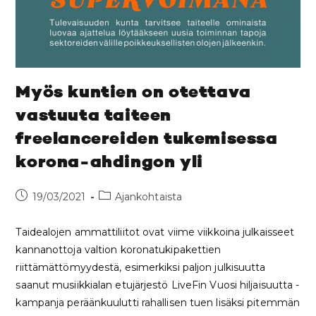
Myös kuntien on otettava
vastuuta taiteen
freelancereiden tukemisessa
korona-ahdingon yli
19/03/2021
Ajankohtaista
Taidealojen ammattiliitot ovat viime viikkoina julkaisseet
kannanottoja valtion koronatukipakettien
riittämättömyydestä, esimerkiksi paljon julkisuutta
saanut musiikkialan etujärjestö LiveFin Vuosi hiljaisuutta -
kampanja peräänkuulutti rahallisen tuen lisäksi pitemmän