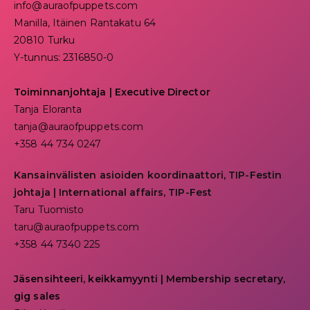
info@auraofpuppets.com
Manilla, Itäinen Rantakatu 64
20810 Turku
Y-tunnus: 2316850-0
Toiminnanjohtaja
|
Executive Director
Tanja Eloranta
tanja@auraofpuppets.com
+358 44 734 0247
Kansainvälisten asioiden koordinaattori, TIP-Festin
johtaja | I
nternational affairs, TIP-Fest
Taru Tuomisto
taru@auraofpuppets.com
+358 44 7340 225
Jäsensihteeri, keikkamyynti | Membership secretary,
gig sales