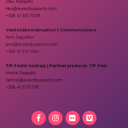
Riku Katajisto
riku@auraofpuppets.com
+358 41 315 7009
Viestintäkoordinaattori | Communications
Anni Saijonkivi
anni@auraofpuppets.com
+358 41 310 1534
TIP-Festin tuottaja | Festival producer, TIP-Fest
Mette Seppälä
tipfest@auraofpuppets.com
+358 41 3175 091