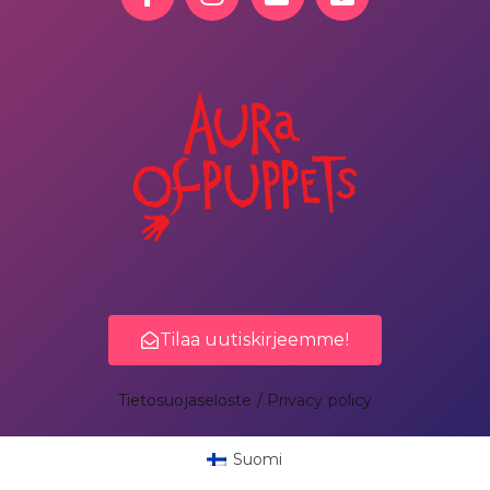
Tilaa uutiskirjeemme!
Tietosuojaseloste / Privacy policy
Suomi