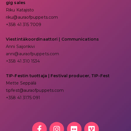
gig sales
Riku Katajisto
riku@auraofpuppets.com
+358 41 315 7009
Viestintäkoordinaattori | Communications
Anni Saijonkivi
anni@auraofpuppets.com
+358 41 310 1534
TIP-Festin tuottaja | Festival producer, TIP-Fest
Mette Seppälä
tipfest@auraofpuppets.com
+358 41 3175 091