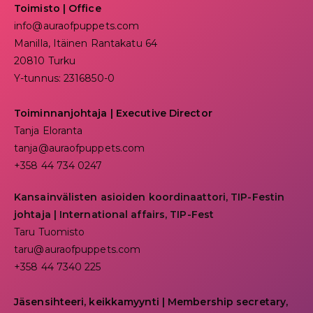
Toimisto | Office
info@auraofpuppets.com
Manilla, Itäinen Rantakatu 64
20810 Turku
Y-tunnus: 2316850-0
Toiminnanjohtaja
|
Executive Director
Tanja Eloranta
tanja@auraofpuppets.com
+358 44 734 0247
Kansainvälisten asioiden koordinaattori, TIP-Festin
johtaja | I
nternational affairs, TIP-Fest
Taru Tuomisto
taru@auraofpuppets.com
+358 44 7340 225
Jäsensihteeri, keikkamyynti | Membership secretary,