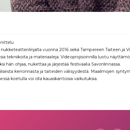
nittelu
ukketeatterilinjalta vuonna 2016 sekä Tampereen Taiteen ja Vies
isia tekniikoita ja materiaaleja. Videoprojisoinnilla luotu näyttä
ksi hän ohjaa, nukettaa ja järjestää festivaalia Savonlinnassa.
alisesta kerronnasta ja taiteiden välisyydestä. Maailmojen syntymi
sä koetulla voi olla kauaskantoisia vaikutuksia.