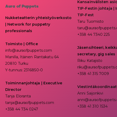
Kansainvälisten asi
Aura of Puppets
TIP-Festin johtaja | I
TIP-Fest
Nukketeatterin yhteistyöverkosto
Taru Tuomisto
| Network for puppetry
taru@auraofpuppets
professionals
+358 44 7340 225
Toimisto | Office
Jäsensihteeri, keik
info@auraofpuppets.com
secretary, gig sales
Manilla, Itäinen Rantakatu 64
Riku Katajisto
20810 Turku
riku@auraofpuppets
Y-tunnus: 2316850-0
+358 41 315 7009
Toiminnanjohtaja
|
Executive
Viestintäkoordinaat
Director
Anni Saijonkivi
Tanja Eloranta
anni@auraofpuppets
tanja@auraofpuppets.com
+358 41 310 1534
+358 44 734 0247