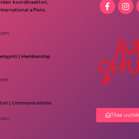
oiden koordinaattori,
nternational affairs,
.com
kamyynti | Membership
.com
tori | Communications
Tilaa uutis
.com