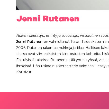
Jenni Rutanen
Nukenrakentaja, esiintyjä, lavastaja, visuaalinen suun
Jenni Rutanen
on valmistunut Turun Taideakatemian n
2006. Rutanen rakentaa nukkeja ja tilaa. Hallitsee luku
tilassa ovat viimeaikaisten kiinnostusten kohteita. Lisä
Esittävissä taiteissa Rutanen pitää yhteistyöstä, visua
ihmeistä. Hän uskoo nukketeatterin voimaan – esitykses
Kotisivut