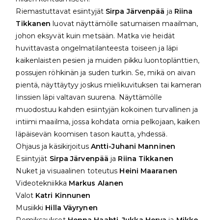
Riemastuttavat esiintyjät
Sirpa Järvenpää
ja
Riina
Tikkanen
luovat näyttämölle satumaisen maailman,
johon eksyvät kuin metsään. Matka vie heidät
huvittavasta ongelmatilanteesta toiseen ja läpi
kaikenlaisten pesien ja muiden pikku luontoplänttien,
possujen röhkinän ja suden turkin. Se, mikä on aivan
pientä, näyttäytyy joskus mielikuvituksen tai kameran
linssien läpi valtavan suurena. Näyttämölle
muodostuu kahden esiintyjän kokoinen turvallinen ja
intiimi maailma, jossa kohdata omia pelkojaan, kaiken
läpäisevän koomisen tason kautta, yhdessä.
Ohjaus ja käsikirjoitus
Antti-Juhani Manninen
Esiintyjät
Sirpa Järvenpää
ja
Riina Tikkanen
Nuket ja visuaalinen toteutus
Heini Maaranen
Videotekniikka
Markus Alanen
Valot
Katri Kinnunen
Musiikki
Hilla Väyrynen
Remiksaukset
Henna Haahti, Jukka Herva
ja
Mikko