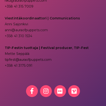
riku@auraofpuppets.com
+358 41 315 7009
Viestintäkoordinaattori | Communications
Anni Saijonkivi
anni@auraofpuppets.com
+358 41 310 1534
TIP-Festin tuottaja | Festival producer, TIP-Fest
Mette Seppälä
tipfest@auraofpuppets.com
+358 41 3175 091