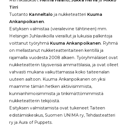
Tirri
Tuotanto
Kanneltalo
ja nukketeatteri
Kuuma
Ankanpoikanen
.
Esityksen valmistaa (vierailevine tähtineen) mm.
Helsingin Juhlaviikoilla vieraillut ja lukuisia palkintoja
voittanut työryhmä
Kuuma Ankanpoikanen
. Ryhmä
on mellastanut nukketeatteritaiteen kentillä ja
rajamailla vuodesta 2008 alkaen. Työryhmäläiset ovat
nukketeatterin täysverisiä ammattilaisia, ja ovat olleet
vahvasti mukana vaikuttamassa koko taiteenalan
uuteen aaltoon. Kuuma Ankanpoikanen on yksi
maamme tämän hetken aktiivisimmista,
kunnianhimoisimmista ja tinkimättömimmistä
nukketeatterin tekijöistä.
Esityksen valmistamista ovat tukeneet Taiteen
edistämiskeskus, Suomen UNIMA ry, Tehdasteatteri
ry ja Aura of Puppets.