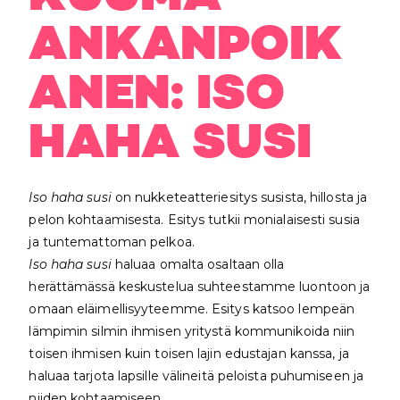
ANKANPOIK
ANEN: ISO
HAHA SUSI
Iso haha susi
on nukketeatteriesitys susista, hillosta ja
pelon kohtaamisesta. Esitys tutkii monialaisesti susia
ja tuntemattoman pelkoa.
Iso haha susi
haluaa omalta osaltaan olla
herättämässä keskustelua suhteestamme luontoon ja
omaan eläimellisyyteemme. Esitys katsoo lempeän
lämpimin silmin ihmisen yritystä kommunikoida niin
toisen ihmisen kuin toisen lajin edustajan kanssa, ja
haluaa tarjota lapsille välineitä peloista puhumiseen ja
niiden kohtaamiseen.