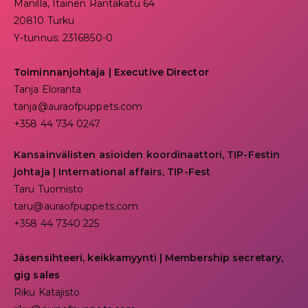
Manilla, Itäinen Rantakatu 64
20810 Turku
Y-tunnus: 2316850-0
Toiminnanjohtaja
|
Executive Director
Tanja Eloranta
tanja@auraofpuppets.com
+358 44 734 0247
Kansainvälisten asioiden koordinaattori, TIP-Festin
johtaja | I
nternational affairs, TIP-Fest
Taru Tuomisto
taru@auraofpuppets.com
+358 44 7340 225
Jäsensihteeri, keikkamyynti | Membership secretary,
gig sales
Riku Katajisto