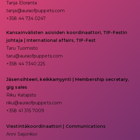
Tanja Eloranta
tanja@auraofpuppets.com
+358 44 734 0247
Kansainvälisten asioiden koordinaattori, TIP-Festin
johtaja | I
nternational affairs, TIP-Fest
Taru Tuomisto
taru@auraofpuppets.com
+358 44 7340 225
Jäsensihteeri, keikkamyynti | Membership secretary,
gig sales
Riku Katajisto
riku@auraofpuppets.com
+358 41 315 7009
Viestintäkoordinaattori | Communications
Anni Saijonkivi