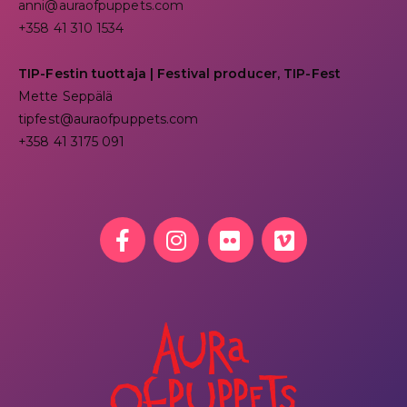
anni@auraofpuppets.com
+358 41 310 1534
TIP-Festin tuottaja | Festival producer, TIP-Fest
Mette Seppälä
tipfest@auraofpuppets.com
+358 41 3175 091