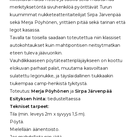
merkityksetöntä sivuhenkilöä pyörittävät Turun
kuumimmat nukketeatteritaiteilijat Sirpa Järvenpää
sekä Merja Pöyhönen, yrittäen pitää sekä tarinan että
legot kasassa.
Tavalla tai toisella saadaan toteutettua niin klassiset
autokohtaukset kuin mahtipontisen neitsytmatkan
eteen tuleva jäävuorikin.
Vauhdikkaaseen pöytäteatteripläjäykseen on koottu
elokuvan parhaat palat, muutama kasvoiltaan
sulatettu legonukke, ja täyslaidallinen tiukkaakin
tiukempaa camp-henkistä tykitystä.
Toteutus:
Merja Pöyhönen
ja
Sirpa Järvenpää
Esityksen hinta:
tiedusteltaessa
Tekniset tarpeet:
Tila (min. leveys 2m x syvyys 1,5 m).
Pöytä.
Mielellään äänentoisto.
Jos mahdollista niin jäitä.