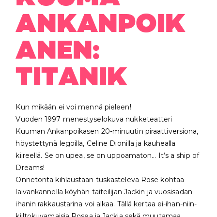
ANKANPOIK
ANEN:
TITANIK
Kun mikään ei voi mennä pieleen!
Vuoden 1997 menestyselokuva nukketeatteri
Kuuman Ankanpoikasen 20-minuutin piraattiversiona,
höystettynä legoilla, Celine Dionilla ja kauhealla
kiireellä. Se on upea, se on uppoamaton… It’s a ship of
Dreams!
Onnetonta kihlaustaan tuskasteleva Rose kohtaa
laivankannella köyhän taiteilijan Jackin ja vuosisadan
ihanin rakkaustarina voi alkaa. Tällä kertaa ei-ihan-niin-
kiiltokuvamaisia Rosea ja Jackia sekä muutamaa