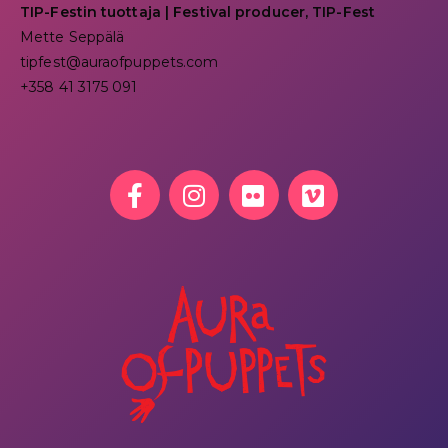
TIP-Festin tuottaja | Festival producer, TIP-Fest
Mette Seppälä
tipfest@auraofpuppets.com
+358 41 3175 091