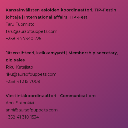
Kansainvälisten asioiden koordinaattori, TIP-Festin
johtaja | I
nternational affairs, TIP-Fest
Taru Tuomisto
taru@auraofpuppets.com
+358 44 7340 225
Jäsensihteeri, keikkamyynti | Membership secretary,
gig sales
Riku Katajisto
riku@auraofpuppets.com
+358 41 315 7009
Viestintäkoordinaattori | Communications
Anni Saijonkivi
anni@auraofpuppets.com
+358 41 310 1534