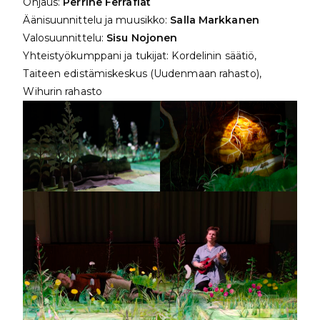
Ohjaus:
Perrine Ferrafiat
Äänisuunnittelu ja muusikko:
Salla Markkanen
Valosuunnittelu:
Sisu Nojonen
Yhteistyökumppani ja tukijat: Kordelinin säätiö,
Taiteen edistämiskeskus (Uudenmaan rahasto),
Wihurin rahasto