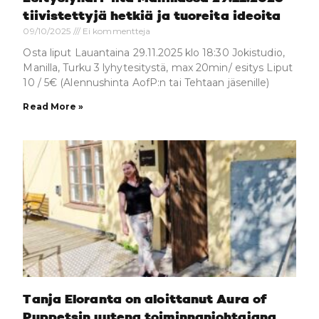
tiivistettyjä hetkiä ja tuoreita ideoita
09/10/2025
Ei kommentteja
Osta liput Lauantaina 29.11.2025 klo 18:30 Jokistudio,
Manilla, Turku 3 lyhytesitystä, max 20min/ esitys Liput
10 / 5€ (Alennushinta AofP:n tai Tehtaan jäsenille)
Read More »
Tanja Eloranta on aloittanut Aura of
Puppetsin uutena toiminnanjohtajana