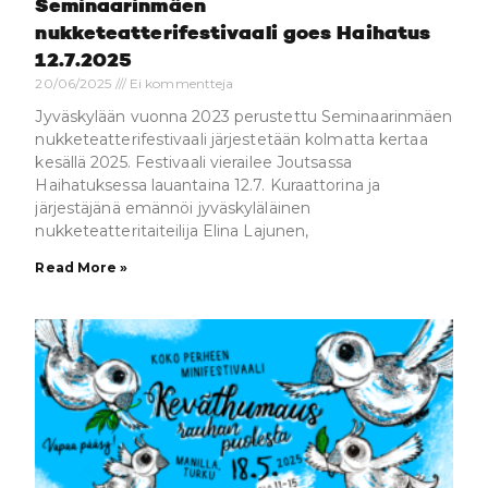
Seminaarinmäen
nukketeatterifestivaali goes Haihatus
12.7.2025
20/06/2025
Ei kommentteja
Jyväskylään vuonna 2023 perustettu Seminaarinmäen
nukketeatterifestivaali järjestetään kolmatta kertaa
kesällä 2025. Festivaali vierailee Joutsassa
Haihatuksessa lauantaina 12.7. Kuraattorina ja
järjestäjänä emännöi jyväskyläläinen
nukketeatteritaiteilija Elina Lajunen,
Read More »