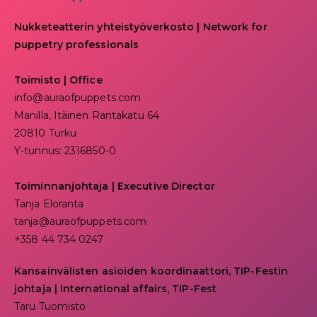
Nukketeatterin yhteistyöverkosto | Network for
puppetry professionals
Toimisto | Office
info@auraofpuppets.com
Manilla, Itäinen Rantakatu 64
20810 Turku
Y-tunnus: 2316850-0
Toiminnanjohtaja
|
Executive Director
Tanja Eloranta
tanja@auraofpuppets.com
+358 44 734 0247
Kansainvälisten asioiden koordinaattori, TIP-Festin
johtaja | I
nternational affairs, TIP-Fest
Taru Tuomisto