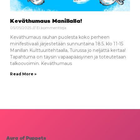
Keväthumaus Manillalla!
05/05/2025
Ei kommentteja
Keväthumaus rauhan puolesta koko perheen
minifestivaali järjestetään sunnuntaina 18.5. klo 11-15
Manillan Kulttuuritehtaalla, Turussa jo neljättä kertaa!
Tapahtuma on täysin vapaapääsyinen ja toteutetaan
talkoovoimin. Keväthumaus
Read More »
Aura of Puppets