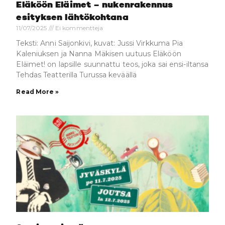
Eläköön Eläimet – nukenrakennus
esityksen lähtökohtana
11/07/2025
Ei kommentteja
Teksti: Anni Saijonkivi, kuvat: Jussi Virkkuma Pia
Kaleniuksen ja Nanna Mäkisen uutuus Eläköön
Eläimet! on lapsille suunnattu teos, joka sai ensi-iltansa
Tehdas Teatterilla Turussa keväällä
Read More »