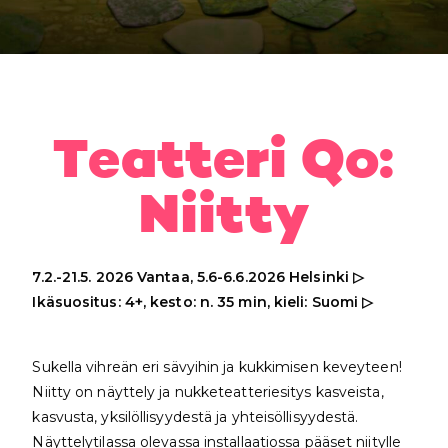
Teatteri Qo:
Niitty
7.2.-21.5. 2026
Vantaa
, 5.6-6.6.2026 Helsinki ▷
Ikäsuositus: 4+, kesto: n. 35 min, kieli: Suomi ▷
Sukella vihreän eri sävyihin ja kukkimisen keveyteen!
Niitty on näyttely ja nukketeatteriesitys kasveista,
kasvusta, yksilöllisyydestä ja yhteisöllisyydestä.
Näyttelytilassa olevassa installaatiossa pääset niitylle