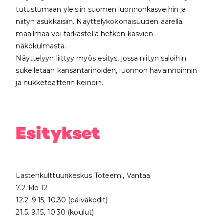
tutustumaan yleisiin suomen luonnonkasveihin ja
niityn asukkaisiin. Näyttelykokonaisuuden äärellä
maailmaa voi tarkastella hetken kasvien
näkökulmasta.
Näyttelyyn liittyy myös esitys, jossa niityn saloihin
sukelletaan kansantarinoiden, luonnon havainnoinnin
ja nukketeatterin keinoin.
Esitykset
Lastenkulttuurikeskus Toteemi, Vantaa
7.2. klo 12
12.2. 9.15, 10.30 (päiväkodit)
21.5. 9.15, 10:30 (koulut)