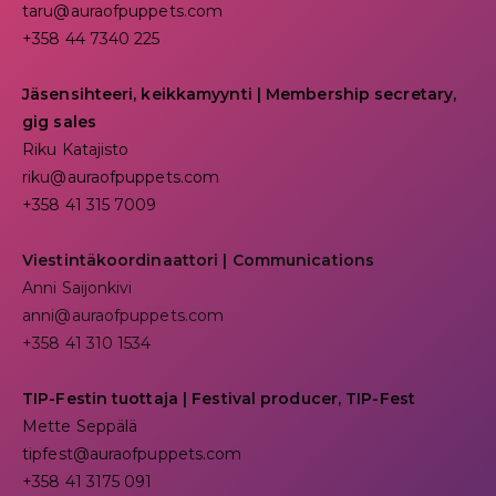
taru@auraofpuppets.com
+358 44 7340 225
Jäsensihteeri, keikkamyynti | Membership secretary,
gig sales
Riku Katajisto
riku@auraofpuppets.com
+358 41 315 7009
Viestintäkoordinaattori | Communications
Anni Saijonkivi
anni@auraofpuppets.com
+358 41 310 1534
TIP-Festin tuottaja | Festival producer, TIP-Fest
Mette Seppälä
tipfest@auraofpuppets.com
+358 41 3175 091