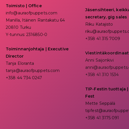
Toimisto | Office
Jäsensihteeri, keik
info@auraofpuppets.com
secretary, gig sales
Manilla, Itäinen Rantakatu 64
Riku Katajisto
20810 Turku
riku@auraofpuppets
Y-tunnus: 2316850-0
+358 41 315 7009
Toiminnanjohtaja
|
Executive
Viestintäkoordinaat
Director
Anni Saijonkivi
Tanja Eloranta
anni@auraofpuppets
tanja@auraofpuppets.com
+358 41 310 1534
+358 44 734 0247
TIP-Festin tuottaja |
Fest
Mette Seppälä
tipfest@auraofpuppe
+358 41 3175 091