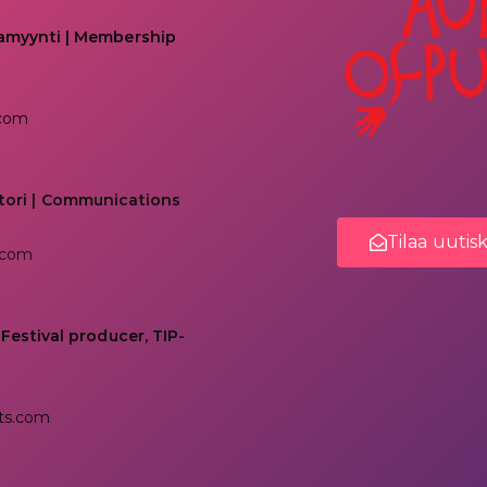
kamyynti | Membership
.com
tori | Communications
Tilaa uutis
.com
 Festival producer, TIP-
ts.com