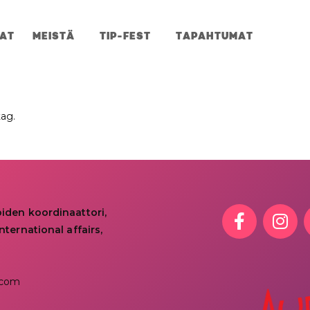
JAT
MEISTÄ
TIP-FEST
TAPAHTUMAT
tag.
oiden koordinaattori,
nternational affairs,
.com