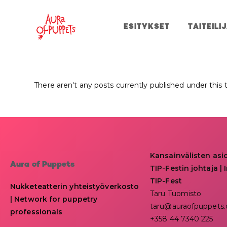
ESITYKSET
TAITEILI
There aren't any posts currently published under this 
Kansainvälisten asi
Aura of Puppets
TIP-Festin johtaja | I
TIP-Fest
Nukketeatterin yhteistyöverkosto
Taru Tuomisto
| Network for puppetry
taru@auraofpuppets
professionals
+358 44 7340 225