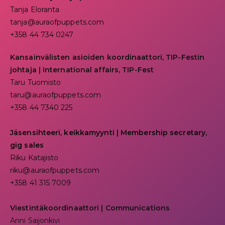
Tanja Eloranta
tanja@auraofpuppets.com
+358 44 734 0247
Kansainvälisten asioiden koordinaattori, TIP-Festin
johtaja | I
nternational affairs, TIP-Fest
Taru Tuomisto
taru@auraofpuppets.com
+358 44 7340 225
Jäsensihteeri, keikkamyynti | Membership secretary,
gig sales
Riku Katajisto
riku@auraofpuppets.com
+358 41 315 7009
Viestintäkoordinaattori | Communications
Anni Saijonkivi