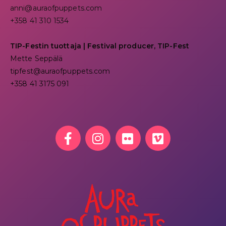
anni@auraofpuppets.com
+358 41 310 1534
TIP-Festin tuottaja | Festival producer, TIP-Fest
Mette Seppälä
tipfest@auraofpuppets.com
+358 41 3175 091