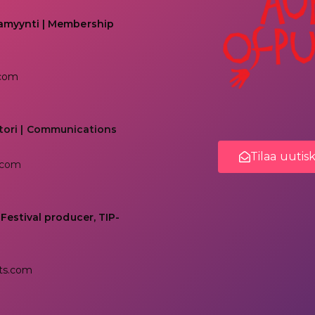
kamyynti | Membership
.com
tori | Communications
Tilaa uutis
.com
 Festival producer, TIP-
ts.com