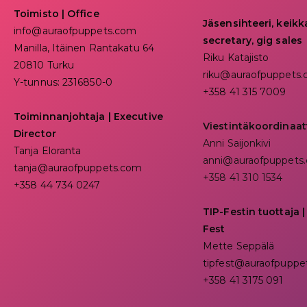
Toimisto | Office
Jäsensihteeri, keik
info@auraofpuppets.com
secretary, gig sales
Manilla, Itäinen Rantakatu 64
Riku Katajisto
20810 Turku
riku@auraofpuppets
Y-tunnus: 2316850-0
+358 41 315 7009
Toiminnanjohtaja
|
Executive
Viestintäkoordinaat
Director
Anni Saijonkivi
Tanja Eloranta
anni@auraofpuppets
tanja@auraofpuppets.com
+358 41 310 1534
+358 44 734 0247
TIP-Festin tuottaja |
Fest
Mette Seppälä
tipfest@auraofpuppe
+358 41 3175 091