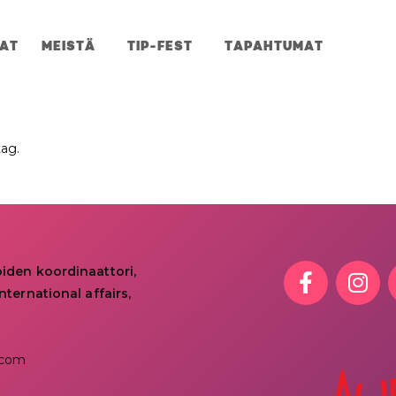
JAT
MEISTÄ
TIP-FEST
TAPAHTUMAT
tag.
oiden koordinaattori,
nternational affairs,
.com