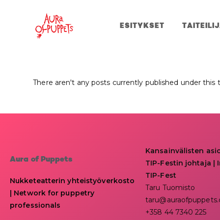
ESITYKSET
TAITEILI
There aren't any posts currently published under this 
Kansainvälisten asi
Aura of Puppets
TIP-Festin johtaja | I
TIP-Fest
Nukketeatterin yhteistyöverkosto
Taru Tuomisto
| Network for puppetry
taru@auraofpuppets
professionals
+358 44 7340 225