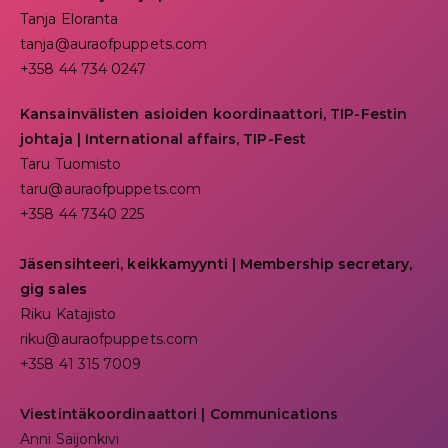
Tanja Eloranta
tanja@auraofpuppets.com
+358 44 734 0247
Kansainvälisten asioiden koordinaattori, TIP-Festin
johtaja | I
nternational affairs, TIP-Fest
Taru Tuomisto
taru@auraofpuppets.com
+358 44 7340 225
Jäsensihteeri, keikkamyynti | Membership secretary,
gig sales
Riku Katajisto
riku@auraofpuppets.com
+358 41 315 7009
Viestintäkoordinaattori | Communications
Anni Saijonkivi