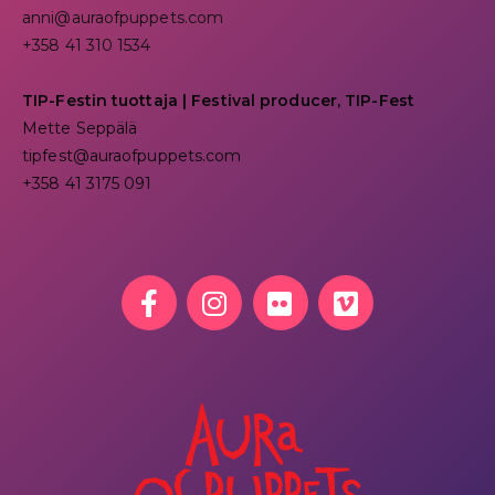
anni@auraofpuppets.com
+358 41 310 1534
TIP-Festin tuottaja | Festival producer, TIP-Fest
Mette Seppälä
tipfest@auraofpuppets.com
+358 41 3175 091