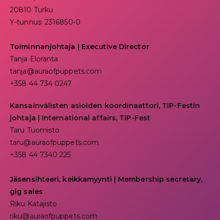
20810 Turku
Y-tunnus: 2316850-0
Toiminnanjohtaja
|
Executive Director
Tanja Eloranta
tanja@auraofpuppets.com
+358 44 734 0247
Kansainvälisten asioiden koordinaattori, TIP-Festin
johtaja | I
nternational affairs, TIP-Fest
Taru Tuomisto
taru@auraofpuppets.com
+358 44 7340 225
Jäsensihteeri, keikkamyynti | Membership secretary,
gig sales
Riku Katajisto
riku@auraofpuppets.com