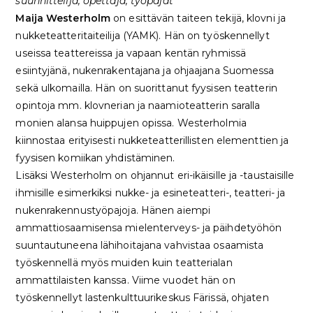
suunnittelija, opettaja, työpajat
Maija Westerholm
on esittävän taiteen tekijä, klovni ja
nukketeatteritaiteilija (YAMK). Hän on työskennellyt
useissa teattereissa ja vapaan kentän ryhmissä
esiintyjänä, nukenrakentajana ja ohjaajana Suomessa
sekä ulkomailla. Hän on suorittanut fyysisen teatterin
opintoja mm. klovnerian ja naamioteatterin saralla
monien alansa huippujen opissa. Westerholmia
kiinnostaa erityisesti nukketeatterillisten elementtien ja
fyysisen komiikan yhdistäminen.
Lisäksi Westerholm on ohjannut eri-ikäisille ja -taustaisille
ihmisille esimerkiksi nukke- ja esineteatteri-, teatteri- ja
nukenrakennustyöpajoja. Hänen aiempi
ammattiosaamisensa mielenterveys- ja päihdetyöhön
suuntautuneena lähihoitajana vahvistaa osaamista
työskennellä myös muiden kuin teatterialan
ammattilaisten kanssa. Viime vuodet hän on
työskennellyt lastenkulttuurikeskus Färissä, ohjaten