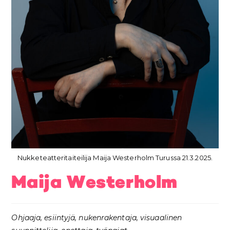
Nukketeatteritaiteilija Maija Westerholm Turussa 21.3.2025.
Maija Westerholm
Ohjaaja, esiintyjä, nukenrakentaja, visuaalinen