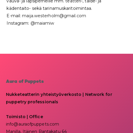
vauva- ja lapsiperheille mm. teatteri-, taide- ja
kädentaito- sekä tarinamuskaritoimintaa.
E-mail:
maija.westerholm@gmail.com
Instagram:
@maiamiw
Aura of Puppets
Nukketeatterin yhteistyöverkosto | Network for
puppetry professionals
Toimisto | Office
info@auraofpuppets.com
Manilla, Itäinen Rantakatu 64