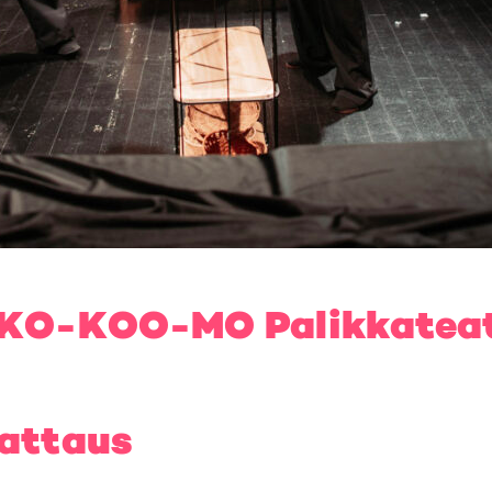
KO-KOO-MO Palikkateatte
kattaus