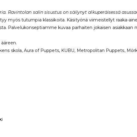
. Ravintolan salin sisustus on säilynyt alkuperäisessä asuss
öytyy myös tutumpia klassikoita. Käsityönä viimeistellyt raaka-aine
lusta. Palvelukonseptiamme kuvaa parhaiten jokaisen asiakkaan
n ääreen.
s skola, Aura of Puppets, KUBU, Metropolitan Puppets, Mörkö -
k
i