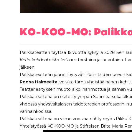
KO-KOO-MO: Palikkat
Palikkateatteri täyttää 15 vuotta syksyllä 2026! Sen k
Kello kahdentoista kattaus
torstaina ja lauantaina. Lau
jälkeen.
Palikkateatterin juuret löytyvät Porin taidemuseon k
Roosa Halmeelta,
voisiko tämä yhdistää hänen kehittä
Teatteriesityksen muoto alkoi hahmottua ja saman vuode
Palikkateatteria on esitetty ympäri Suomea sekä ulkomail
yhdessä yhdysvaltalaisen taideterapian professorin, n
vanhainkodissa.
Palikkateatteria on viime vuosina nähty myös Pikku 
Yhteistyössä
KO-KOO-MO
ja Stiftelsen Brita Maria R