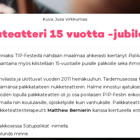
Kuva: Jussi Virkkumaa
eatteri 15 vuotta -jubil
unniaksi TIP-Festeillä nähdään maailmaa ahkerasti kiertänyt
Palik
antaina myös kilistellään 15-vuotiaille puisille palikoille sekä ih
ahvilasta ja ulottuvat vuoden 2011 heinäkuuhun. Taidemuseossa
mänsä palikkataiteen nukketeatteriin. Halme innostui ajatuksesta
n lopulla palikkateatteri oli jo osa porilaisen PIP-Festin eriko
la niin koululaisille, opiskelijoille kuin vanhuksille. Palikkateat
ukketeatteriterapeutti
Matthew Bernierin
kanssa kiertueella eri
Kakkosessa
Satupalikat
-nimellä.
enlunds minne.