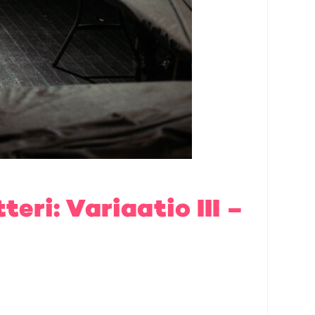
ri: Variaatio III –