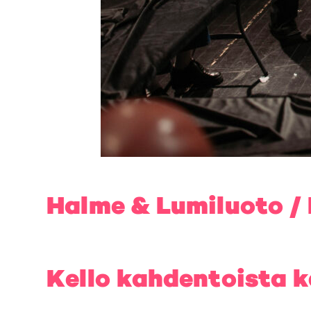
Halme & Lumiluoto / 
Kello kahdentoista 