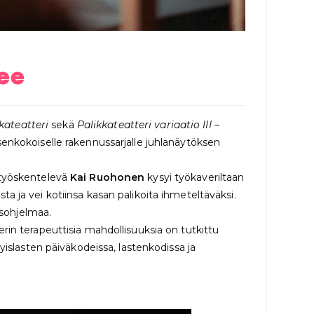
ee
kateatteri
sekä
Palikkateatteri variaatio III –
misenkokoiselle rakennussarjalle juhlanäytöksen
 työskentelevä
Kai Ruohonen
kysyi työkaveriltaan
 ja vei kotiinsa kasan palikoita ihmeteltäväksi.
isohjelmaa.
terin terapeuttisia mahdollisuuksia on tutkittu
tyislasten päiväkodeissa, lastenkodissa ja