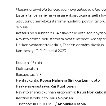
Maisemaravintola tarjoaa luonnonrauhaa ja glamouria
Listalla tarjoamme harvinaisia erikoisuuksia ja sieltä l
Sitoutunut henkilökuntamme huolehtii pöytiin tarjoi
rajoissa.
Kattaus on suunniteltu 14 asiakkaalle yhteisen pöydä
Ravintolamme perustamista ovat tukeneet: Amosparken
Halikon vastaanottokeskus, Taiteen edistämiskeskus
Kantaesitys TIP-Festeillä 2023
Kesto n. 45 min
Kieli: sanaton
Ikäsuositus: 7 +
Henkilökunta:
Roosa Halme
ja
Sinikka Lumiluoto
Raaka-ainevastaava:
Kai Ruohonen
Ravintolahenkilökunnan ergonomia:
Kauri Honkakos
Keittiön laitehuolto:
Sisu Nojonen
Tuotanto: KO-KOO-MO /
Annukka Ketola